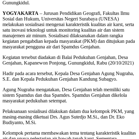
Gunungkidul.
YOGYAKARTA
– Jurusan Pendidikan Geografi, Fakultas Ilmu
Sosial dan Hukum, Universitas Negeri Surabaya (UNESA)
melakukan sosialisasi mengenai karakteristik kualitas air karst, serta
satu inovasi teknologi untuk monitoring kualitas air dan sistem
manajemen air minum. Sosialisasi dilaksanakan dalam rangka
kegiatan pengabdian kepada masyarakat (PKM) dan ditujukan pada
masyarakat pengguna air dari Spamdus Genjahan.
Kegiatan tersebut diadakan di Balai Pedukuhan Genjahan, Desa
Genjahan, Kapanewon Ponjong, Gunungkidul, Rabu (20/10/2021)
Hadir pada acara tersebut, Kepala Desa Genjahan Agung Nugraha,
S.E. dan Kepala Pedukuhan Genjahan Kandung Subagyo.
Agung Nugraha mengatakan, Desa Genjahan telah memiliki satu
sistem Spamdus dan dua Spamdes. Spamdus Genjahan dikelola
masyarakat pedukuhan setempat.
Pelaksanaan sosialisasi dilakukan dalam dua kelompok PKM, yang
masing-masing diketuai Drs. Agus Sutedjo M.Si., dan Dr. Eko
Budiyanto, M.Si.
Kelompok pertama membawakan tema tentang karakteristik kualitas
air dan upaya pelestarian air bawah tanah karst. Sementara