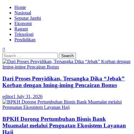
Skip
Primary
Home
to
Menu
Nasional
content
Seputar Jambi
Ekonomi
Ragam
Teknologi
Pendidikan
Search
for:
Dari Proses Penyidikan, Tersangka Dika “Jebak”
Korban dengan Iming-iming Pencairan Bonus
editor1
July 31, 2026
BPKH Dorong Pertumbuhan Bisnis Bank
Muamalat melalui Penguatan Ekosistem Layanan
Haji