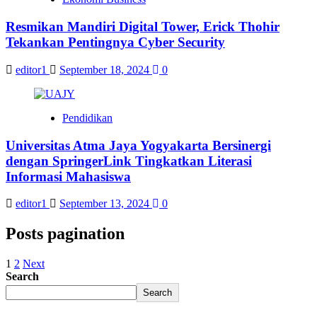
Resmikan Mandiri Digital Tower, Erick Thohir
Tekankan Pentingnya Cyber Security
editor1
September 18, 2024
0
Pendidikan
Universitas Atma Jaya Yogyakarta Bersinergi
dengan SpringerLink Tingkatkan Literasi
Informasi Mahasiswa
editor1
September 13, 2024
0
Posts pagination
1
2
Next
Search
Search