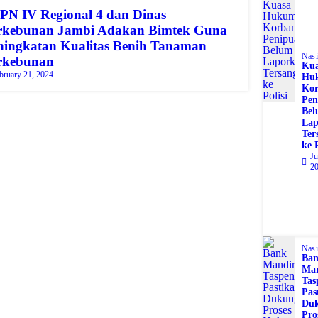
PN IV Regional 4 dan Dinas
rkebunan Jambi Adakan Bimtek Guna
ningkatan Kualitas Benih Tanaman
Nasi
rkebunan
Kua
bruary 21, 2024
Hu
Ko
Pen
Be
Lap
Ter
ke P
Ju
2
Nasi
Ba
Man
Tas
Pas
Du
Pro