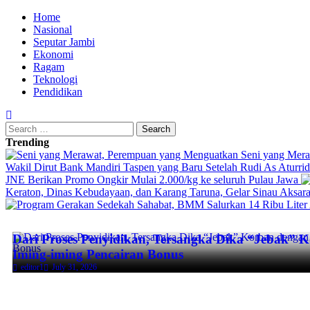
Home
Nasional
Seputar Jambi
Ekonomi
Ragam
Teknologi
Pendidikan
Trending
Seni yang Mer
Wakil Dirut Bank Mandiri Taspen yang Baru Setelah Rudi As Aturr
JNE Berikan Promo Ongkir Mulai 2.000/kg ke seluruh Pulau Jawa
Keraton, Dinas Kebudayaan, dan Karang Taruna, Gelar Sinau Aksar
Dari Proses Penyidikan, Tersangka Dika “Jebak” 
Iming-iming Pencairan Bonus
editor1
July 31, 2026