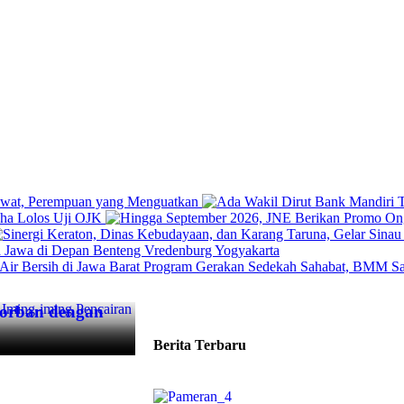
awat, Perempuan yang Menguatkan
idha Lolos Uji OJK
a Jawa di Depan Benteng Vredenburg Yogyakarta
Program Gerakan Sedekah Sahabat, BMM Salur
Korban dengan
Berita Terbaru