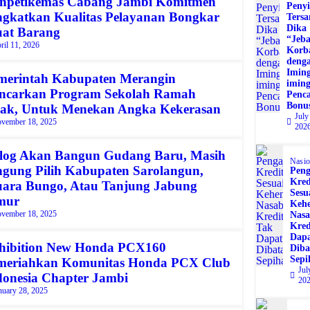
npetikemas Cabang Jambi Komitmen
Penyi
ngkatkan Kualitas Pelayanan Bongkar
Ters
Dika
at Barang
“Jeb
ril 11, 2026
Korb
deng
Iming
merintah Kabupaten Merangin
imin
ncarkan Program Sekolah Ramah
Penca
Bonu
ak, Untuk Menekan Angka Kekerasan
July
vember 18, 2025
202
log Akan Bangun Gudang Baru, Masih
Nasio
ngung Pilih Kabupaten Sarolangun,
Peng
Kred
ara Bungo, Atau Tanjung Jabung
Sesu
mur
Keh
vember 18, 2025
Nasa
Kred
Dap
hibition New Honda PCX160
Diba
Sepi
meriahkan Komunitas Honda PCX Club
Jul
donesia Chapter Jambi
20
nuary 28, 2025