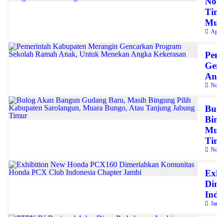
No
Ti
Mu
Ap
Pe
Ge
An
No
Bu
Bi
Mu
Ti
No
Ex
Di
In
Ja