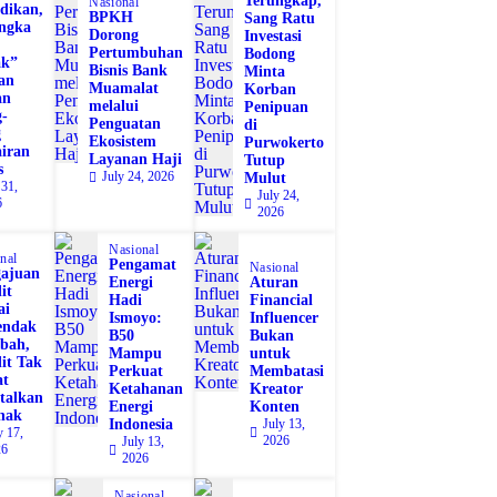
Terungkap,
Nasional
dikan,
BPKH
Sang Ratu
angka
Dorong
Investasi
Pertumbuhan
Bodong
ak”
Bisnis Bank
Minta
an
Muamalat
Korban
an
melalui
Penipuan
-
Penguatan
di
g
Ekosistem
Purwokerto
iran
Layanan Haji
Tutup
s
July 24, 2026
Mulut
 31,
July 24,
6
2026
Nasional
nal
Pengamat
Nasional
ajuan
Energi
Aturan
it
Hadi
Financial
ai
Ismoyo:
Influencer
endak
B50
Bukan
bah,
Mampu
untuk
it Tak
Perkuat
Membatasi
at
Ketahanan
Kreator
talkan
Energi
Konten
hak
Indonesia
July 13,
y 17,
2026
July 13,
26
2026
Nasional