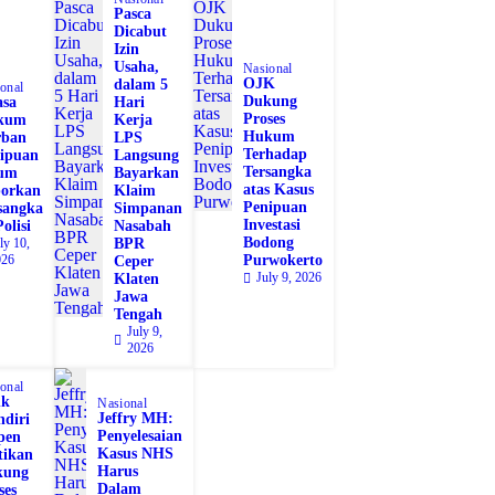
Pasca
Dicabut
Izin
Usaha,
Nasional
OJK
dalam 5
onal
Dukung
sa
Hari
Proses
kum
Kerja
Hukum
rban
LPS
Terhadap
ipuan
Langsung
Tersangka
lum
Bayarkan
atas Kasus
orkan
Klaim
Penipuan
sangka
Simpanan
Investasi
olisi
Nasabah
Bodong
ly 10,
BPR
026
Purwokerto
Ceper
July 9, 2026
Klaten
Jawa
Tengah
July 9,
2026
onal
nk
Nasional
Jeffry MH:
diri
Penyelesaian
pen
Kasus NHS
tikan
Harus
kung
Dalam
ses