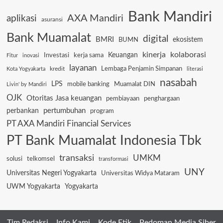
Bank Mandiri
AXA Mandiri
aplikasi
asuransi
Bank Muamalat
digital
BMRI
ekosistem
BUMN
kinerja
kolaborasi
Keuangan
Investasi
kerja sama
Fitur
inovasi
layanan
Lembaga Penjamin Simpanan
kredit
Kota Yogyakarta
literasi
nasabah
LPS
mobile banking
Muamalat DIN
Livin' by Mandiri
OJK
Otoritas Jasa keuangan
pembiayaan
penghargaan
pertumbuhan
perbankan
program
PT AXA Mandiri Financial Services
PT Bank Muamalat Indonesia Tbk
transaksi
UMKM
solusi
telkomsel
transformasi
UNY
Universitas Negeri Yogyakarta
Universitas Widya Mataram
UWM Yogyakarta
Yogyakarta
Tim Redaksi
Info Kami
Kode Etik
Pedoman Media Siber