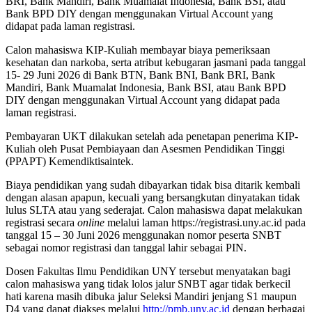
BRI, Bank Mandiri, Bank Muamalat Indonesia, Bank BSI, atau
Bank BPD DIY dengan menggunakan Virtual Account yang
didapat pada laman registrasi.
Calon mahasiswa KIP-Kuliah membayar biaya pemeriksaan
kesehatan dan narkoba, serta atribut kebugaran jasmani pada tanggal
15- 29 Juni 2026 di Bank BTN, Bank BNI, Bank BRI, Bank
Mandiri, Bank Muamalat Indonesia, Bank BSI, atau Bank BPD
DIY dengan menggunakan Virtual Account yang didapat pada
laman registrasi.
Pembayaran UKT dilakukan setelah ada penetapan penerima KIP-
Kuliah oleh Pusat Pembiayaan dan Asesmen Pendidikan Tinggi
(PPAPT) Kemendiktisaintek.
Biaya pendidikan yang sudah dibayarkan tidak bisa ditarik kembali
dengan alasan apapun, kecuali yang bersangkutan dinyatakan tidak
lulus SLTA atau yang sederajat. Calon mahasiswa dapat melakukan
registrasi secara
online
melalui laman https://registrasi.uny.ac.id pada
tanggal 15 – 30 Juni 2026 menggunakan nomor peserta SNBT
sebagai nomor registrasi dan tanggal lahir sebagai PIN.
Dosen Fakultas Ilmu Pendidikan UNY tersebut menyatakan bagi
calon mahasiswa yang tidak lolos jalur SNBT agar tidak berkecil
hati karena masih dibuka jalur Seleksi Mandiri jenjang S1 maupun
D4 yang dapat diakses melalui
http://pmb.uny.ac.id
dengan berbagai