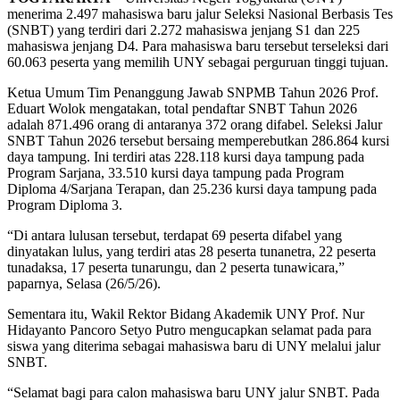
menerima 2.497 mahasiswa baru jalur Seleksi Nasional Berbasis Tes
(SNBT) yang terdiri dari 2.272 mahasiswa jenjang S1 dan 225
mahasiswa jenjang D4. Para mahasiswa baru tersebut terseleksi dari
60.063 peserta yang memilih UNY sebagai perguruan tinggi tujuan.
Ketua Umum Tim Penanggung Jawab SNPMB Tahun 2026 Prof.
Eduart Wolok mengatakan, total pendaftar SNBT Tahun 2026
adalah 871.496 orang di antaranya 372 orang difabel. Seleksi Jalur
SNBT Tahun 2026 tersebut bersaing memperebutkan 286.864 kursi
daya tampung. Ini terdiri atas 228.118 kursi daya tampung pada
Program Sarjana, 33.510 kursi daya tampung pada Program
Diploma 4/Sarjana Terapan, dan 25.236 kursi daya tampung pada
Program Diploma 3.
“Di antara lulusan tersebut, terdapat 69 peserta difabel yang
dinyatakan lulus, yang terdiri atas 28 peserta tunanetra, 22 peserta
tunadaksa, 17 peserta tunarungu, dan 2 peserta tunawicara,”
paparnya, Selasa (26/5/26).
Sementara itu, Wakil Rektor Bidang Akademik UNY Prof. Nur
Hidayanto Pancoro Setyo Putro mengucapkan selamat pada para
siswa yang diterima sebagai mahasiswa baru di UNY melalui jalur
SNBT.
“Selamat bagi para calon mahasiswa baru UNY jalur SNBT. Pada