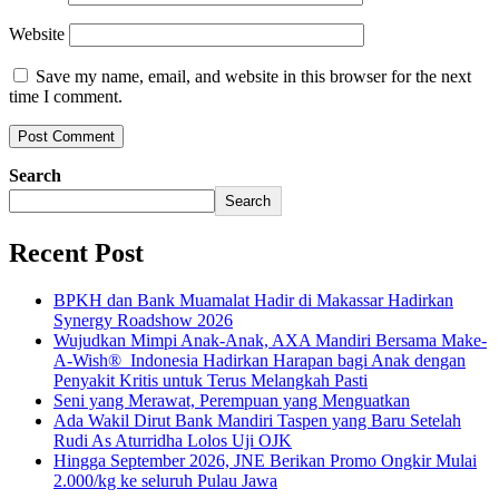
Website
Save my name, email, and website in this browser for the next
time I comment.
Search
Search
Recent Post
BPKH dan Bank Muamalat Hadir di Makassar Hadirkan
Synergy Roadshow 2026
Wujudkan Mimpi Anak-Anak, AXA Mandiri Bersama Make-
A-Wish® Indonesia Hadirkan Harapan bagi Anak dengan
Penyakit Kritis untuk Terus Melangkah Pasti
Seni yang Merawat, Perempuan yang Menguatkan
Ada Wakil Dirut Bank Mandiri Taspen yang Baru Setelah
Rudi As Aturridha Lolos Uji OJK
Hingga September 2026, JNE Berikan Promo Ongkir Mulai
2.000/kg ke seluruh Pulau Jawa