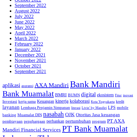
September 2022
August 2022
July 2022
June 2022
May 2022
April 2022
March 2022
February 2022
January 2022
December 2021
November 2021
October 2021
September 2021
Bank Mandiri
AXA Mandiri
aplikasi
asuransi
Bank Muamalat
digital
BMRI
ekosistem
BUMN
inovasi
Fitur
kinerja
kolaborasi
Investasi
kerja sama
Keuangan
kredit
Kota Yogyakarta
layanan
Lembaga Penjamin Simpanan
LPS
mobile
literasi
Livin' by Mandiri
nasabah
OJK
Otoritas Jasa keuangan
banking
Muamalat DIN
PT AXA
pertumbuhan
perbankan
pembiayaan
penghargaan
program
PT Bank Muamalat
Mandiri Financial Services