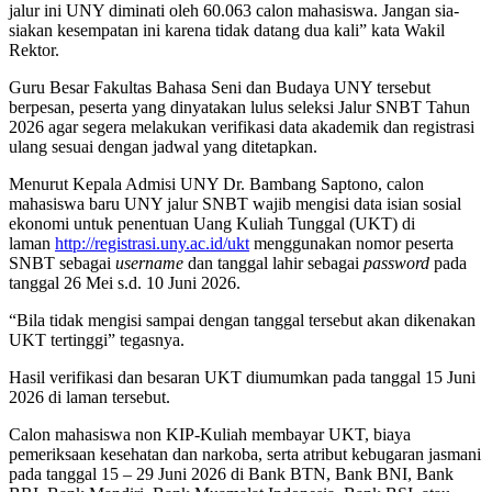
jalur ini UNY diminati oleh 60.063 calon mahasiswa. Jangan sia-
siakan kesempatan ini karena tidak datang dua kali” kata Wakil
Rektor.
Guru Besar Fakultas Bahasa Seni dan Budaya UNY tersebut
berpesan, peserta yang dinyatakan lulus seleksi Jalur SNBT Tahun
2026 agar segera melakukan verifikasi data akademik dan registrasi
ulang sesuai dengan jadwal yang ditetapkan.
Menurut Kepala Admisi UNY Dr. Bambang Saptono, calon
mahasiswa baru UNY jalur SNBT wajib mengisi data isian sosial
ekonomi untuk penentuan Uang Kuliah Tunggal (UKT) di
laman
http://registrasi.uny.ac.id/ukt
menggunakan nomor peserta
SNBT sebagai
username
dan tanggal lahir sebagai
password
pada
tanggal 26 Mei s.d. 10 Juni 2026.
“Bila tidak mengisi sampai dengan tanggal tersebut akan dikenakan
UKT tertinggi” tegasnya.
Hasil verifikasi dan besaran UKT diumumkan pada tanggal 15 Juni
2026 di laman tersebut.
Calon mahasiswa non KIP-Kuliah membayar UKT, biaya
pemeriksaan kesehatan dan narkoba, serta atribut kebugaran jasmani
pada tanggal 15 – 29 Juni 2026 di Bank BTN, Bank BNI, Bank