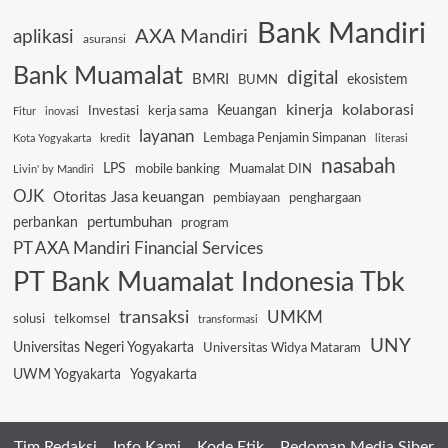
Bank Mandiri
AXA Mandiri
aplikasi
asuransi
Bank Muamalat
digital
BMRI
ekosistem
BUMN
kinerja
kolaborasi
Keuangan
Investasi
kerja sama
Fitur
inovasi
layanan
Lembaga Penjamin Simpanan
kredit
Kota Yogyakarta
literasi
nasabah
LPS
mobile banking
Muamalat DIN
Livin' by Mandiri
OJK
Otoritas Jasa keuangan
pembiayaan
penghargaan
pertumbuhan
perbankan
program
PT AXA Mandiri Financial Services
PT Bank Muamalat Indonesia Tbk
transaksi
UMKM
solusi
telkomsel
transformasi
UNY
Universitas Negeri Yogyakarta
Universitas Widya Mataram
UWM Yogyakarta
Yogyakarta
Tim Redaksi
Info Kami
Kode Etik
Pedoman Media Siber