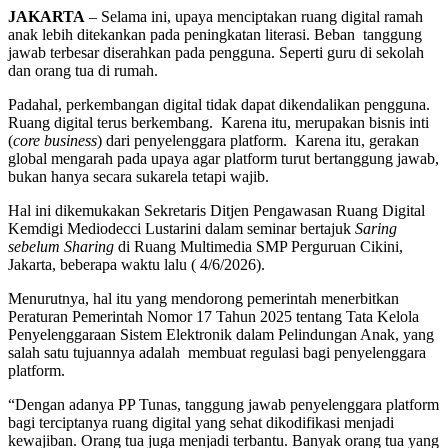
JAKARTA
– Selama ini, upaya menciptakan ruang digital ramah
anak lebih ditekankan pada peningkatan literasi. Beban tanggung
jawab terbesar diserahkan pada pengguna. Seperti guru di sekolah
dan orang tua di rumah.
Padahal, perkembangan digital tidak dapat dikendalikan pengguna.
Ruang digital terus berkembang. Karena itu, merupakan bisnis inti
(
core business
) dari penyelenggara platform. Karena itu, gerakan
global mengarah pada upaya agar platform turut bertanggung jawab,
bukan hanya secara sukarela tetapi wajib.
Hal ini dikemukakan Sekretaris Ditjen Pengawasan Ruang Digital
Kemdigi Mediodecci Lustarini dalam seminar bertajuk
Saring
sebelum Sharing
di Ruang Multimedia SMP Perguruan Cikini,
Jakarta, beberapa waktu lalu ( 4/6/2026).
Menurutnya, hal itu yang mendorong pemerintah menerbitkan
Peraturan Pemerintah Nomor 17 Tahun 2025 tentang Tata Kelola
Penyelenggaraan Sistem Elektronik dalam Pelindungan Anak, yang
salah satu tujuannya adalah membuat regulasi bagi penyelenggara
platform.
“Dengan adanya PP Tunas, tanggung jawab penyelenggara platform
bagi terciptanya ruang digital yang sehat dikodifikasi menjadi
kewajiban. Orang tua juga menjadi terbantu. Banyak orang tua yang