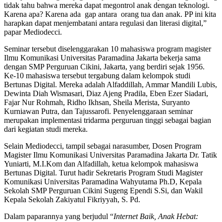
tidak tahu bahwa mereka dapat megontrol anak dengan teknologi.
Karena apa? Karena ada gap antara orang tua dan anak. PP ini kita
harapkan dapat menjembatani antara regulasi dan literasi digital,”
papar Mediodecci.
Seminar tersebut diselenggarakan 10 mahasiswa program magister
Ilmu Komunikasi Universitas Paramadina Jakarta bekerja sama
dengan SMP Perguruan Cikini, Jakarta, yang berdiri sejak 1956.
Ke-10 mahasiswa tersebut tergabung dalam kelompok studi
Bertunas Digital. Mereka adalah Alfaddillah, Ammar Mandili Lubis,
Dewinta Diah Wismasari, Diaz Ajeng Pradila, Eben Ezer Siadari,
Fajar Nur Rohmah, Ridho Ikhsan, Sheila Merista, Suryanto
Kurniawan Putra, dan Tajussarofi. Penyelenggaraan seminar
merupakan implementasi tridarma perguruan tinggi sebagai bagian
dari kegiatan studi mereka.
Selain Mediodecci, tampil sebagai narasumber, Dosen Program
Magister Ilmu Komunikasi Universitas Paramadina Jakarta Dr. Tatik
Yuniarti, M.I.Kom dan Alfadillah, ketua kelompok mahasiswa
Bertunas Digital. Turut hadir Sekretaris Program Studi Magister
Komunikasi Universitas Paramadina Wahyutama Ph.D, Kepala
Sekolah SMP Perguruan Cikini Sugeng Ependi S.Si, dan Wakil
Kepala Sekolah Zakiyatul Fikriyyah, S. Pd.
Dalam paparannya yang berjudul “
Internet Baik, Anak Hebat: