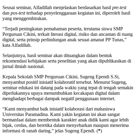
Seusai seminar, Alfadillah menjelaskan berdasarkan hasil
pre-test
dan
pos-test
terhadap penyelenggaraan kegiatan ini, diperoleh hasil
yang menggembirakan.
“Terjadi peningkatan pemahaman peserta, terutama siswa SMP
Perguruan Cikini, terkait literasi digital, risiko dan ancaman di ruang
digital, serta prinsip perlindungan anak sesuai amanat PP Tunas,”
kata Alfadillah.
Selanjutnya, hasil seminar akan dituangkan dalam bentuk
rekomendasi kebijakan serta penelitian yang akan dipublikasikan di
jurnal ilmiah nasional.
Kepala Sekolah SMP Perguruan Cikini, Sugeng Ependi S.Si,
menyambut positif inisiatif kolaboratif tersebut. Menurut Sugeng,
seminar edukasi ini datang pada waktu yang tepat di tengah semakin
diperlukannya upaya menumbuhkan kecakapan digital dalam
menghadapi berbagai dampak negatif penggunaan internet.
“Kami menyambut baik inisiatif kolaborasi dari mahasiswa
Universitas Paramadina. Kami yakin kegiatan ini akan sangat
bermanfaat dalam membentuk karakter anak didik kami agar lebih
bijak, cerdas, dan beretika dalam menyebarkan maupun menerima
informasi di ranah daring,” jelas Sugeng Ependi. (
*
)