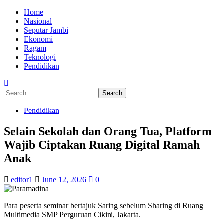
Skip
Primary
Home
to
Menu
Nasional
content
Seputar Jambi
Ekonomi
Ragam
Teknologi
Pendidikan
Search
for:
Pendidikan
Selain Sekolah dan Orang Tua, Platform
Wajib Ciptakan Ruang Digital Ramah
Anak
editor1
June 12, 2026
0
Para peserta seminar bertajuk Saring sebelum Sharing di Ruang
Multimedia SMP Perguruan Cikini, Jakarta.