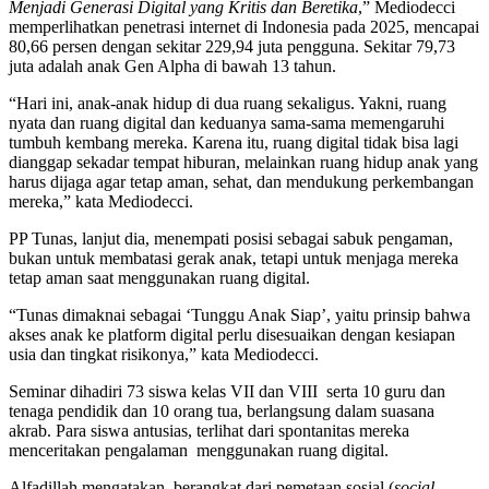
Menjadi Generasi Digital yang Kritis dan Beretika
,” Mediodecci
memperlihatkan penetrasi internet di Indonesia pada 2025, mencapai
80,66 persen dengan sekitar 229,94 juta pengguna. Sekitar 79,73
juta adalah anak Gen Alpha di bawah 13 tahun.
“Hari ini, anak-anak hidup di dua ruang sekaligus. Yakni, ruang
nyata dan ruang digital dan keduanya sama-sama memengaruhi
tumbuh kembang mereka. Karena itu, ruang digital tidak bisa lagi
dianggap sekadar tempat hiburan, melainkan ruang hidup anak yang
harus dijaga agar tetap aman, sehat, dan mendukung perkembangan
mereka,” kata Mediodecci.
PP Tunas, lanjut dia, menempati posisi sebagai sabuk pengaman,
bukan untuk membatasi gerak anak, tetapi untuk menjaga mereka
tetap aman saat menggunakan ruang digital.
“Tunas dimaknai sebagai ‘Tunggu Anak Siap’, yaitu prinsip bahwa
akses anak ke platform digital perlu disesuaikan dengan kesiapan
usia dan tingkat risikonya,” kata Mediodecci.
Seminar dihadiri 73 siswa kelas VII dan VIII serta 10 guru dan
tenaga pendidik dan 10 orang tua, berlangsung dalam suasana
akrab. Para siswa antusias, terlihat dari spontanitas mereka
menceritakan pengalaman menggunakan ruang digital.
Alfadillah mengatakan, berangkat dari pemetaan sosial (
social