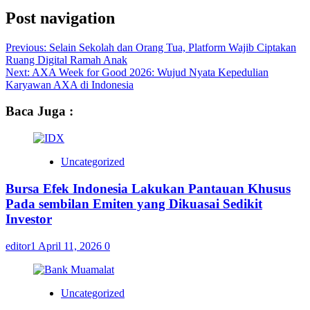
Post navigation
Previous:
Selain Sekolah dan Orang Tua, Platform Wajib Ciptakan
Ruang Digital Ramah Anak
Next:
AXA Week for Good 2026: Wujud Nyata Kepedulian
Karyawan AXA di Indonesia
Baca Juga :
Uncategorized
Bursa Efek Indonesia Lakukan Pantauan Khusus
Pada sembilan Emiten yang Dikuasai Sedikit
Investor
editor1
April 11, 2026
0
Uncategorized