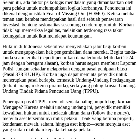
Selain itu, ada faktor psikologis mendalam yang dimanfaatkan oleh
para pelaku untuk melumpuhkan logika korbannya. Fenomena ini
dikenal dengan istilah Fear of Missing Out (FOMO). Ketika melihat
teman atau kerabat mendapatkan hasil dari sebuah penawaran
investasi, benteng rasionalitas seseorang cenderung runtuh. Korban
tidak lagi memeriksa legalitas, melainkan terdorong rasa takut
ketinggalan untuk ikut mendapat keuntungan.
Hukum di Indonesia sebetulnya menyediakan jalur bagi korban
untuk mengupayakan hak pengembalian dana mereka. Begitu tanda-
tanda scam terlihat (seperti penarikan dana tertunda lebih dari 2×24
jam dengan beragam alasan), korban harus segera membuat Laporan
Polisi. Jangan sekadar melaporkan dengan pasal penipuan biasa
(Pasal 378 KUHP). Korban juga dapat meminta penyidik untuk
menerapkan pasal berlapis, termasuk Undang-Undang Perdagangan
(terkait larangan skema piramida), serta yang paling krusial Undang-
Undang Tindak Pidana Pencucian Uang (TPPU).
Penerapan pasal TPPU menjadi senjata paling ampuh bagi korban.
Mengapa? Karena melalui undang-undang ini, penyidik memiliki
kewajiban hukum untuk melacak aliran dana (follow the money),
menyita aset tersembunyi milik pelaku—baik yang berupa properti,
kendaraan mewah, saham, hingga aset kripto—serta menyita aset
yang sudah dialihkan kepada keluarga pelaku.