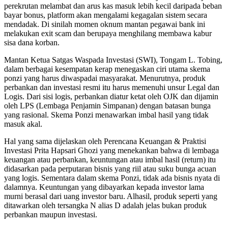
perekrutan melambat dan arus kas masuk lebih kecil daripada beban
bayar bonus, platform akan mengalami kegagalan sistem secara
mendadak. Di sinilah momen oknum mantan pegawai bank ini
melakukan exit scam dan berupaya menghilang membawa kabur
sisa dana korban.
Mantan Ketua Satgas Waspada Investasi (SWI), Tongam L. Tobing,
dalam berbagai kesempatan kerap menegaskan ciri utama skema
ponzi yang harus diwaspadai masyarakat. Menurutnya, produk
perbankan dan investasi resmi itu harus memenuhi unsur Legal dan
Logis. Dari sisi logis, perbankan diatur ketat oleh OJK dan dijamin
oleh LPS (Lembaga Penjamin Simpanan) dengan batasan bunga
yang rasional. Skema Ponzi menawarkan imbal hasil yang tidak
masuk akal.
Hal yang sama dijelaskan oleh Perencana Keuangan & Praktisi
Investasi Prita Hapsari Ghozi yang menekankan bahwa di lembaga
keuangan atau perbankan, keuntungan atau imbal hasil (return) itu
didasarkan pada perputaran bisnis yang riil atau suku bunga acuan
yang logis. Sementara dalam skema Ponzi, tidak ada bisnis nyata di
dalamnya. Keuntungan yang dibayarkan kepada investor lama
murni berasal dari uang investor baru. Alhasil, produk seperti yang
ditawarkan oleh tersangka N alias D adalah jelas bukan produk
perbankan maupun investasi.