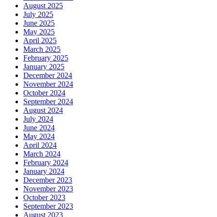
August 2025
July 2025
June 2025
May 2025
April 2025
March 2025
February 2025
January 2025
December 2024
November 2024
October 2024
September 2024
August 2024
July 2024
June 2024
May 2024
April 2024
March 2024
February 2024
January 2024
December 2023
November 2023
October 2023
September 2023
August 2023