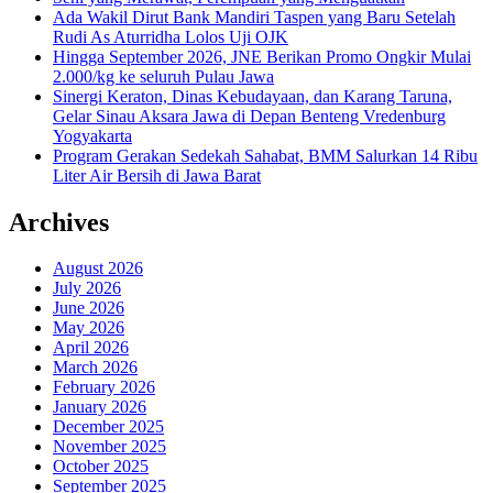
Ada Wakil Dirut Bank Mandiri Taspen yang Baru Setelah
Rudi As Aturridha Lolos Uji OJK
Hingga September 2026, JNE Berikan Promo Ongkir Mulai
2.000/kg ke seluruh Pulau Jawa
Sinergi Keraton, Dinas Kebudayaan, dan Karang Taruna,
Gelar Sinau Aksara Jawa di Depan Benteng Vredenburg
Yogyakarta
Program Gerakan Sedekah Sahabat, BMM Salurkan 14 Ribu
Liter Air Bersih di Jawa Barat
Archives
August 2026
July 2026
June 2026
May 2026
April 2026
March 2026
February 2026
January 2026
December 2025
November 2025
October 2025
September 2025