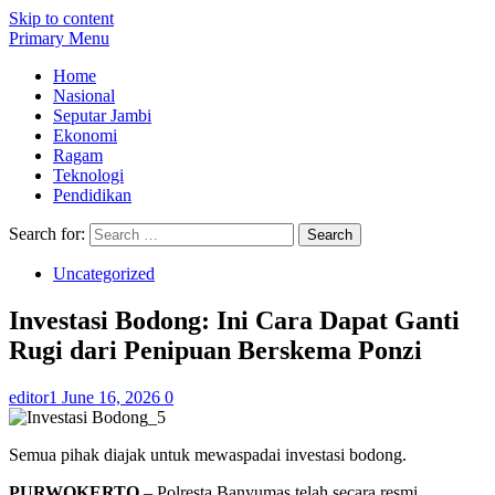
Skip to content
Primary Menu
Home
Nasional
Seputar Jambi
Ekonomi
Ragam
Teknologi
Pendidikan
Search for:
Uncategorized
Investasi Bodong: Ini Cara Dapat Ganti
Rugi dari Penipuan Berskema Ponzi
editor1
June 16, 2026
0
Semua pihak diajak untuk mewaspadai investasi bodong.
PURWOKERTO
– Polresta Banyumas telah secara resmi