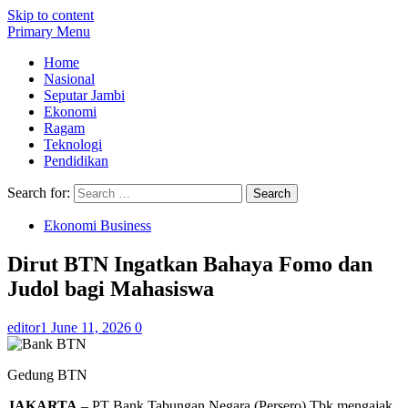
Skip to content
Primary Menu
Home
Nasional
Seputar Jambi
Ekonomi
Ragam
Teknologi
Pendidikan
Search for:
Ekonomi Business
Dirut BTN Ingatkan Bahaya Fomo dan
Judol bagi Mahasiswa
editor1
June 11, 2026
0
Gedung BTN
JAKARTA
– PT Bank Tabungan Negara (Persero) Tbk mengajak