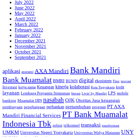
July 2022
June 2022
May 2022
April 2022
March 2022
February 2022
January 2022
December 2021
November 2021
October 2021
September 2021
Bank Mandiri
AXA Mandiri
aplikasi
asuransi
Bank Muamalat
digital
BMRI
ekosistem
BUMN
inovasi
Fitur
kinerja
kolaborasi
Investasi
kerja sama
Keuangan
kredit
Kota Yogyakarta
layanan
Lembaga Penjamin Simpanan
LPS
mobile
literasi
Livin' by Mandiri
nasabah
OJK
Otoritas Jasa keuangan
banking
Muamalat DIN
PT AXA
pertumbuhan
perbankan
pembiayaan
penghargaan
program
PT Bank Muamalat
Mandiri Financial Services
Indonesia Tbk
transaksi
telkomsel
solusi
transformasi
UNY
UMKM
Universitas Negeri Yogyakarta
Universitas Widya Mataram