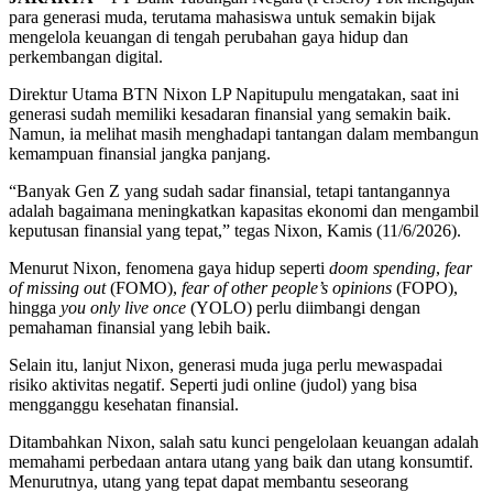
para generasi muda, terutama mahasiswa untuk semakin bijak
mengelola keuangan di tengah perubahan gaya hidup dan
perkembangan digital.
Direktur Utama BTN Nixon LP Napitupulu mengatakan, saat ini
generasi sudah memiliki kesadaran finansial yang semakin baik.
Namun, ia melihat masih menghadapi tantangan dalam membangun
kemampuan finansial jangka panjang.
“Banyak Gen Z yang sudah sadar finansial, tetapi tantangannya
adalah bagaimana meningkatkan kapasitas ekonomi dan mengambil
keputusan finansial yang tepat,” tegas Nixon, Kamis (11/6/2026).
Menurut Nixon, fenomena gaya hidup seperti
doom spending
,
fear
of missing out
(FOMO),
fear of other people’s opinions
(FOPO),
hingga
you only live once
(YOLO) perlu diimbangi dengan
pemahaman finansial yang lebih baik.
Selain itu, lanjut Nixon, generasi muda juga perlu mewaspadai
risiko aktivitas negatif. Seperti judi online (judol) yang bisa
mengganggu kesehatan finansial.
Ditambahkan Nixon, salah satu kunci pengelolaan keuangan adalah
memahami perbedaan antara utang yang baik dan utang konsumtif.
Menurutnya, utang yang tepat dapat membantu seseorang