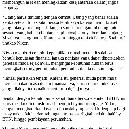
membangun aset dan meningkatkan kesejahteraan dalam jangka
panjang.
“Utang harus dihitung dengan cermat. Utang yang benar adalah
ketika setelah lunas kita merasa lebih kaya karena memiliki aset
yang nilainya meningkat. Jangan sampai mengambil utang untuk
sesuatu yang habis sebentar, tetapi kewajibannya berjalan panjang.
Misalnya, utang untuk liburan satu minggu tapi cicilannya 5 tahun,”
ungkap Nixon.
Nixon memberi contoh, kepemilikan rumah menjadi salah satu
bentuk keputusan finansial jangka panjang yang dapat dipersiapkan
generasi muda sejak awal, mengingat kebutuhan hunian terus
meningkat seiring pertumbuhan penduduk dan kenaikan harga aset.
“Inflasi pasti akan terjadi. Karena itu generasi muda perlu mulai
merencanakan masa depan finansialnya, termasuk memiliki aset
yang nilainya terus naik seperti rumah,” ujarnya.
Sejalan dengan kebutuhan tersebut, bank berkode emiten BBTN ini
terus melakukan transformasi menuju beyond mortgage. Yakni,
dengan menghadirkan layanan finansial yang semakin lengkap bagi
masyarakat. Mulai dari tabungan, transaksi digital melalui balé by
BTN, hingga pembiayaan perumahan.
Menurut Nixon, perkembangan digitalisasi membuat industri