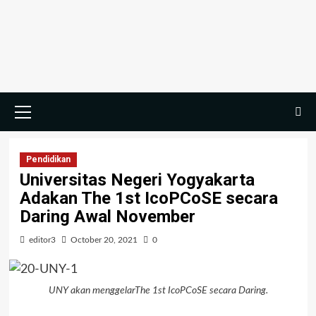
Skip
to
content
Primary
Menu
Pendidikan
Universitas Negeri Yogyakarta
Adakan The 1st IcoPCoSE secara
Daring Awal November
editor3
October 20, 2021
0
UNY akan menggelarThe 1st IcoPCoSE secara Daring.