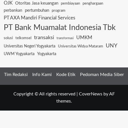
OJK
Otoritas Jasa keuangan
pembiayaan
penghargaan
pertumbuhan
perbankan
program
PT AXA Mandiri Financial Services
PT Bank Muamalat Indonesia Tbk
transaksi
UMKM
solusi
telkomsel
transformasi
UNY
Universitas Negeri Yogyakarta
Universitas Widya Mataram
UWM Yogyakarta
Yogyakarta
Tim Redaksi
Info Kami
Kode Etik
Pedoman Media Siber
Copyright © All rights reserved
|
CoverNews
by AF
themes.