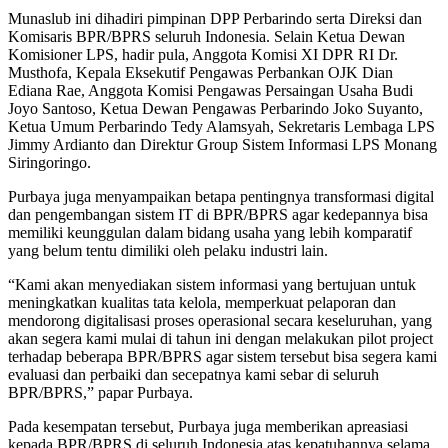
Munaslub ini dihadiri pimpinan DPP Perbarindo serta Direksi dan
Komisaris BPR/BPRS seluruh Indonesia. Selain Ketua Dewan
Komisioner LPS, hadir pula, Anggota Komisi XI DPR RI Dr.
Musthofa, Kepala Eksekutif Pengawas Perbankan OJK Dian
Ediana Rae, Anggota Komisi Pengawas Persaingan Usaha Budi
Joyo Santoso, Ketua Dewan Pengawas Perbarindo Joko Suyanto,
Ketua Umum Perbarindo Tedy Alamsyah, Sekretaris Lembaga LPS
Jimmy Ardianto dan Direktur Group Sistem Informasi LPS Monang
Siringoringo.
Purbaya juga menyampaikan betapa pentingnya transformasi digital
dan pengembangan sistem IT di BPR/BPRS agar kedepannya bisa
memiliki keunggulan dalam bidang usaha yang lebih komparatif
yang belum tentu dimiliki oleh pelaku industri lain.
“Kami akan menyediakan sistem informasi yang bertujuan untuk
meningkatkan kualitas tata kelola, memperkuat pelaporan dan
mendorong digitalisasi proses operasional secara keseluruhan, yang
akan segera kami mulai di tahun ini dengan melakukan pilot project
terhadap beberapa BPR/BPRS agar sistem tersebut bisa segera kami
evaluasi dan perbaiki dan secepatnya kami sebar di seluruh
BPR/BPRS,” papar Purbaya.
Pada kesempatan tersebut, Purbaya juga memberikan apreasiasi
kepada BPR/BPRS di seluruh Indonesia atas kepatuhannya selama