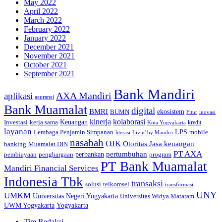
May 2022
April 2022
March 2022
February 2022
January 2022
December 2021
November 2021
October 2021
September 2021
Bank Mandiri
AXA Mandiri
aplikasi
asuransi
Bank Muamalat
digital
BMRI
ekosistem
BUMN
inovasi
Fitur
kinerja
kolaborasi
Investasi
kerja sama
Keuangan
kredit
Kota Yogyakarta
layanan
Lembaga Penjamin Simpanan
LPS
mobile
literasi
Livin' by Mandiri
nasabah
OJK
Otoritas Jasa keuangan
banking
Muamalat DIN
PT AXA
pertumbuhan
perbankan
pembiayaan
penghargaan
program
PT Bank Muamalat
Mandiri Financial Services
Indonesia Tbk
transaksi
telkomsel
solusi
transformasi
UNY
UMKM
Universitas Negeri Yogyakarta
Universitas Widya Mataram
Yogyakarta
UWM Yogyakarta
Tim Redaksi