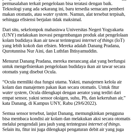
permasalahan terkait pengelolaan bisa teratasi dengan baik.
Teknologi yang ada sekarang ini, baru tersedia semacam pemberi
makan otomatis, atau
water system
. Namun, alat tersebut terpisah,
sehingga efisiensi berjalan tidak maksimal.
Dari situ, sekelompok mahasiswa Universitas Negeri Yogyakarta
(UNY) melakukan inovasi pengembangan produk alat pengelolaan
kolam budidaya ikan air tawar terintegrasi
i
nternet of
t
hings
(IoT)
yang lebih kokoh dan efisien. Mereka adalah Danang Pradana,
Qurotunnisa Nur Aini, dan Luthfan Ihtisyamuddin.
Menurut Danang Pradana, mereka merancang alat yang berfungsi
untuk mengefisienkan pengelolaan budidaya ikan air tawar secara
otomatis yang disebut Ocula.
“Ocula memiliki dua fungsi utama. Yakni, manajemen kelola air
kolam dan manajemen pakan ikan secara otomatis. Untuk fitur
water system
, Ocula dilengkapi dengan aerator yang terdiri dari
empat sensor, yakni sensor oksigen, suhu, Ph, dan kekeruhan air,”
kata Danang, di Kampus UNY, Rabu (29/6/2022).
Semua sensor tersebut, lanjut Danang, memungkinkan pengguna
bisa membaca kondisi air kolam dan melakukan aksi secara otomatis
melalui pengendali jara jauh yang terintegrasi
i
nternet of
t
hings
.
Selain itu, fitur ini juga dilengkapi pengaturan debit air yang juga