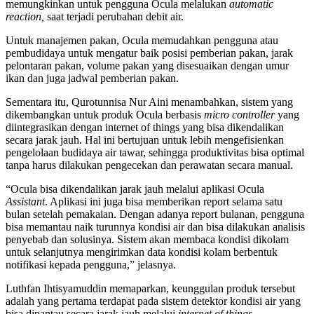
memungkinkan untuk pengguna Ocula melalukan
automatic
reaction
,
saat terjadi perubahan debit air.
Untuk manajemen pakan, Ocula memudahkan pengguna atau
pembudidaya untuk mengatur baik posisi pemberian pakan, jarak
pelontaran pakan, volume pakan yang disesuaikan dengan umur
ikan dan juga jadwal pemberian pakan.
Sementara itu, Qurotunnisa Nur Aini menambahkan, sistem yang
dikembangkan untuk produk Ocula berbasis
micro controller
yang
diintegrasikan dengan internet of things yang bisa dikendalikan
secara jarak jauh. Hal ini bertujuan untuk lebih mengefisienkan
pengelolaan budidaya air tawar, sehingga produktivitas bisa optimal
tanpa harus dilakukan pengecekan dan perawatan secara manual.
“Ocula bisa dikendalikan jarak jauh melalui aplikasi Ocula
Assistant
. Aplikasi ini juga bisa memberikan report selama satu
bulan setelah pemakaian. Dengan adanya report bulanan, pengguna
bisa memantau naik turunnya kondisi air dan bisa dilakukan analisis
penyebab dan solusinya. Sistem akan membaca kondisi dikolam
untuk selanjutnya mengirimkan data kondisi kolam berbentuk
notifikasi kepada pengguna,” jelasnya.
Luthfan Ihtisyamuddin memaparkan, keunggulan produk tersebut
adalah yang pertama terdapat pada sistem detektor kondisi air yang
bisa dipantau secara jarak jauh melalui
i
nternet of
t
hings
.