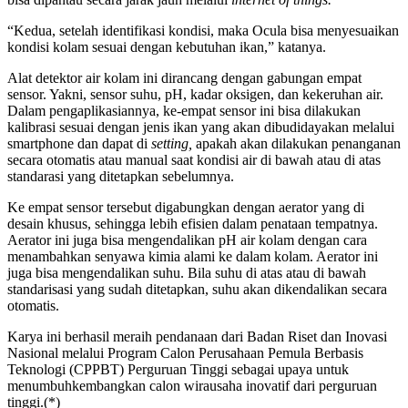
“Kedua, setelah identifikasi kondisi, maka Ocula bisa menyesuaikan
kondisi kolam sesuai dengan kebutuhan ikan,” katanya.
Alat detektor air kolam ini dirancang dengan gabungan empat
sensor. Yakni, sensor suhu, pH, kadar oksigen, dan kekeruhan air.
Dalam pengaplikasiannya, ke-empat sensor ini bisa dilakukan
kalibrasi sesuai dengan jenis ikan yang akan dibudidayakan melalui
smartphone dan dapat di
setting
,
apakah akan dilakukan penanganan
secara otomatis atau manual saat kondisi air di bawah atau di atas
standarasi yang ditetapkan sebelumnya.
Ke empat sensor tersebut digabungkan dengan aerator yang di
desain khusus, sehingga lebih efisien dalam penataan tempatnya.
Aerator ini juga bisa mengendalikan pH air kolam dengan cara
menambahkan senyawa kimia alami ke dalam kolam. Aerator ini
juga bisa mengendalikan suhu. Bila suhu di atas atau di bawah
standarisasi yang sudah ditetapkan, suhu akan dikendalikan secara
otomatis.
Karya ini berhasil meraih pendanaan dari Badan Riset dan Inovasi
Nasional melalui Program Calon Perusahaan Pemula Berbasis
Teknologi (CPPBT) Perguruan Tinggi sebagai upaya untuk
menumbuhkembangkan calon wirausaha inovatif dari perguruan
tinggi.(*)