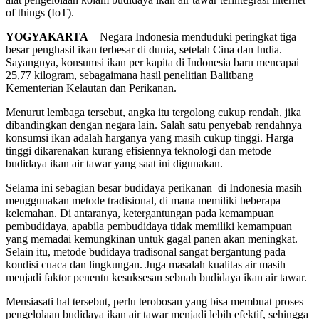
of things (IoT).
YOGYAKARTA
– Negara Indonesia menduduki peringkat tiga
besar penghasil ikan terbesar di dunia, setelah Cina dan India.
Sayangnya, konsumsi ikan per kapita di Indonesia baru mencapai
25,77 kilogram, sebagaimana hasil penelitian Balitbang
Kementerian Kelautan dan Perikanan.
Menurut lembaga tersebut, angka itu tergolong cukup rendah, jika
dibandingkan dengan negara lain. Salah satu penyebab rendahnya
konsumsi ikan adalah harganya yang masih cukup tinggi. Harga
tinggi dikarenakan kurang efisiennya teknologi dan metode
budidaya ikan air tawar yang saat ini digunakan.
Selama ini sebagian besar budidaya perikanan di Indonesia masih
menggunakan metode tradisional, di mana memiliki beberapa
kelemahan. Di antaranya, ketergantungan pada kemampuan
pembudidaya, apabila pembudidaya tidak memiliki kemampuan
yang memadai kemungkinan untuk gagal panen akan meningkat.
Selain itu, metode budidaya tradisonal sangat bergantung pada
kondisi cuaca dan lingkungan. Juga masalah kualitas air masih
menjadi faktor penentu kesuksesan sebuah budidaya ikan air tawar.
Mensiasati hal tersebut, perlu terobosan yang bisa membuat proses
pengelolaan budidaya ikan air tawar menjadi lebih efektif, sehingga