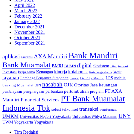
April 2022
March 2022
February 2022
January 2022
December 2021
November 2021
October 2021
September 2021
Bank Mandiri
AXA Mandiri
aplikasi
asuransi
Bank Muamalat
digital
BMRI
ekosistem
BUMN
inovasi
Fitur
kinerja
kolaborasi
Investasi
kerja sama
Keuangan
kredit
Kota Yogyakarta
layanan
Lembaga Penjamin Simpanan
LPS
mobile
literasi
Livin' by Mandiri
nasabah
OJK
Otoritas Jasa keuangan
banking
Muamalat DIN
PT AXA
pertumbuhan
perbankan
pembiayaan
penghargaan
program
PT Bank Muamalat
Mandiri Financial Services
Indonesia Tbk
transaksi
telkomsel
solusi
transformasi
UNY
UMKM
Universitas Negeri Yogyakarta
Universitas Widya Mataram
Yogyakarta
UWM Yogyakarta
Tim Redaksi