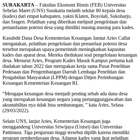
SURAKARTA
– Fakultas Ekonomi Bisnis (FEB) Universitas
Sebelas Maret (UNS) Surakarta melatih sekitar 80 kepala desa
(kades) dari empat kabupaten, yakni Klaten, Boyolali, Sukoharjo,
dan Sragen. Pelatihan yang diberikan meliputi pengelolaan dan
pemanfaatan potensi desa yang dimiliki masing-masing para kades.
Kasubdit Dana Desa Kementerian Keuangan Jamiat Aries Calfat
mengatakan, pelatihan pengelolaan dan pemanfaat potensi desa
tersebut merupakan upaya pemerintah meningkatkan kapasitas
kades dan aparat desa. Mereka diedukasi soal pengelolaan keuangan
desa. Menurut Aries, Program Kades Masuk Kampus pertama kali
diadakan tahun 2022 dan merupakan kerja sama Pusat Penelitian
Pedesaan dan Pengembangan Daerah Lembaga Penelitian dan
Pengabdian Masyarakat (LPPM) dengan Ditjen Perimbangan
Keuangan Kementerian Keuangan RI.
“Mengapa keuangan desa menjadi penting sebab ada dana desa
yang merupakan keuangan negara yang pertanggungjawaban dan
akuntabilitas nya tidak bisa sembarangan, ” kata Aries, Selasa
(29/03/2022).
Selain UNS, lanjut Aries, Kementerian Keuangan juga
menggandeng Universitas Sriwijaya (Unisri) dan Universitas
Pattimura. Tiga perguruan tinggi tersebut dipilih karena memiliki
program pemberdayaan desa. Adapun kades yang ikut pelatihan