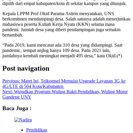
dipilih dari empat kabupaten/kota di sekitar kampus yang ditunjuk.
Kepala LPPM Prof Okid Parama Astirin menyatakan, UNS
berkomitmen mendampingi desa. Salah satunya adalah menerjunkan
mahasiswa peserta Kuliah Kerja Nyata (KKN) selama masa
pandemi. Jumlah desa yang diberi pendampingan juga semakin
bertambah.
“Pada 2019, kami mencatat ada 310 desa yang didampingi. Saat
pandemic, sempat anjlog hanya 109 desa. Pada 2021 lalu,
jumlahnya kembali meningkat menjadi 495 desa,” kata Okid.(*)
Post navigation
Previous:
Maret Ini, Telkomsel Memulai Upgrade Layanan 3G ke
4G/LTE di 504 Kota/Kabupaten
Next:
Wujudkan Program Wuling Bakti Pendidikan, Wuling Motor
Gandeng UNY
Baca Juga :
Pendidikan