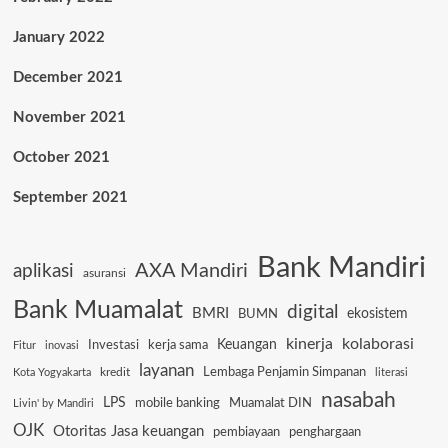
January 2022
December 2021
November 2021
October 2021
September 2021
Bank Mandiri
AXA Mandiri
aplikasi
asuransi
Bank Muamalat
digital
BMRI
ekosistem
BUMN
kinerja
kolaborasi
Keuangan
Investasi
kerja sama
Fitur
inovasi
layanan
Lembaga Penjamin Simpanan
kredit
Kota Yogyakarta
literasi
nasabah
LPS
mobile banking
Muamalat DIN
Livin' by Mandiri
OJK
Otoritas Jasa keuangan
pembiayaan
penghargaan