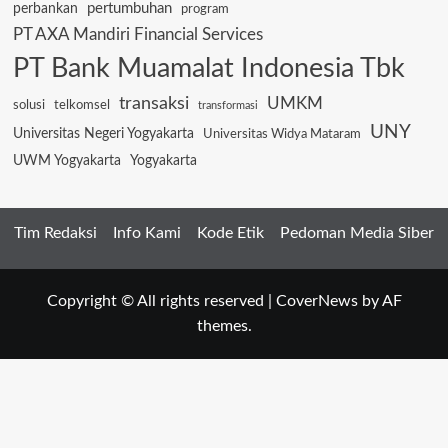
pertumbuhan
perbankan
program
PT AXA Mandiri Financial Services
PT Bank Muamalat Indonesia Tbk
transaksi
UMKM
solusi
telkomsel
transformasi
UNY
Universitas Negeri Yogyakarta
Universitas Widya Mataram
UWM Yogyakarta
Yogyakarta
Tim Redaksi
Info Kami
Kode Etik
Pedoman Media Siber
Copyright © All rights reserved
|
CoverNews
by AF
themes.