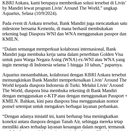
KBRI Ankara, kami berupaya memberikan solusi tersebut di Livin’
by Mandiri lewat program Livin’ Around The World,” ungkap
Aquarius, Selasa (10/9/2024).
Pada event di Ankara tersebut, Bank Mandiri juga mencatatkan satu
milestone bersama Kemenlu, di mana berhasil membukakan
rekening bagi Diaspora WNI dan WNA menggunakan passpor dan
KMILN.
“Dalam semangat memperkuat kolaborasi internasional, Bank
Mandiri juga membuka kerja sama dalam penerbitan Golden Visa
untuk para Warga Negara Asing (WNA) ex-WNI atau WNA yang
ingin menetap di Indonesia selama 5 hingga 10 tahun,” paparnya.
Aquarius menambahkan, kolaborasi dengan KBRI Ankara tersebut
memungkinkan Bank Mandiri memperkenalkan Livin’ Around The
World kepada diaspora Indonesia di Turki. Melalui Livin’ Around
The World, diaspora bisa membuka rekening di Bank Mandiri
dengan menggunakan e-KTP atau dengan menggunakan Passport +
KMILN. Bahkan, kini para diaspora bisa menggunakan nomor
ponsel setempat untuk mengakses berbagai layanan perbankan.
“Dengan adanya inisiatif ini, kami berharap bisa meningkatkan
koneksi antara diaspora dengan Tanah Air, sehingga mereka tetap
memiliki akses terhadap layanan keuangan dalam negeri, termasuk