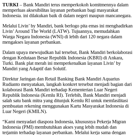
TURKI
– Bank Mandiri terus memperkokoh komitmennya dalam
memperluas aksesibilitas layanan perbankan bagi masyarakat
Indonesia. ini dilakukan baik di dalam negeri maupun mancanegara.
Melalui Livin’ by Mandiri, bank berlogo pita emas ini menghadirkan
Livin’ Around The World (LATW). Tujuannya, memudahkan
Warga Negara Indonesia (WNI) di lebih dari 120 negara dalam
mengakses layanan perbankan.
Dalam upaya mewujudkan hal tersebut, Bank Mandiri berkolaborasi
dengan Kedutaan Besar Republik Indonesia (KBRI) di Ankara,
Turki. Bank plat merah ini memperkenalkan layanan Livin’ by
Mandiri yang Adaptif dan Solutif.
Direktur Jaringan dan Retail Banking Bank Mandiri Aquarius
Rudianto menyatakan, langkah konkret tersebut menjadi bagian dari
kolaborasi Bank Mandiri terhadap Kementerian Luar Negeri
Republik Indonesia (Kemlu RI). Terlebih, Bank Mandiri menjadi
salah satu bank mitra yang ditunjuk Kemlu RI untuk memfasilitasi
pembuatan rekening menggunakan Kartu Masyarakat Indonesia di
Luar Negeri (KMILN).
“Kami menyadari diaspora Indonesia, khususnya Pekerja Migran
Indonesia (PMI) membutuhkan akses yang lebih mudah dan
terjamin terhadap layanan perbankan. Melalui kerja sama dengan