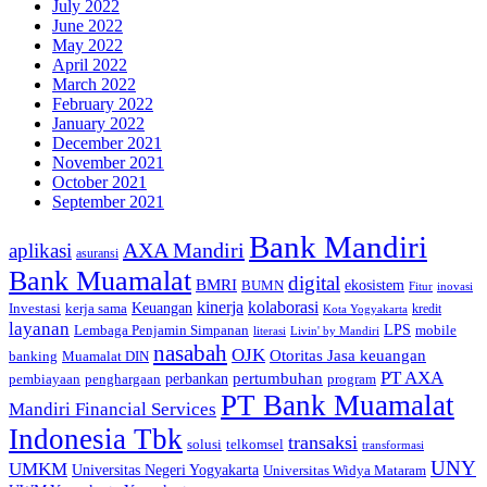
July 2022
June 2022
May 2022
April 2022
March 2022
February 2022
January 2022
December 2021
November 2021
October 2021
September 2021
Bank Mandiri
AXA Mandiri
aplikasi
asuransi
Bank Muamalat
digital
BMRI
ekosistem
BUMN
inovasi
Fitur
kinerja
kolaborasi
Investasi
kerja sama
Keuangan
kredit
Kota Yogyakarta
layanan
Lembaga Penjamin Simpanan
LPS
mobile
literasi
Livin' by Mandiri
nasabah
OJK
Otoritas Jasa keuangan
banking
Muamalat DIN
PT AXA
pertumbuhan
perbankan
pembiayaan
penghargaan
program
PT Bank Muamalat
Mandiri Financial Services
Indonesia Tbk
transaksi
telkomsel
solusi
transformasi
UNY
UMKM
Universitas Negeri Yogyakarta
Universitas Widya Mataram