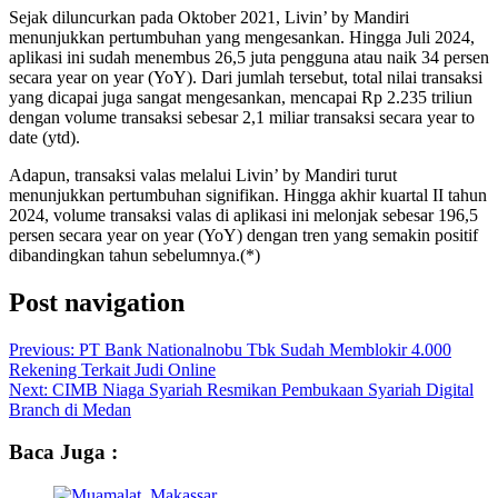
Sejak diluncurkan pada Oktober 2021, Livin’ by Mandiri
menunjukkan pertumbuhan yang mengesankan. Hingga Juli 2024,
aplikasi ini sudah menembus 26,5 juta pengguna atau naik 34 persen
secara year on year (YoY). Dari jumlah tersebut, total nilai transaksi
yang dicapai juga sangat mengesankan, mencapai Rp 2.235 triliun
dengan volume transaksi sebesar 2,1 miliar transaksi secara year to
date (ytd).
Adapun, transaksi valas melalui Livin’ by Mandiri turut
menunjukkan pertumbuhan signifikan. Hingga akhir kuartal II tahun
2024, volume transaksi valas di aplikasi ini melonjak sebesar 196,5
persen secara year on year (YoY) dengan tren yang semakin positif
dibandingkan tahun sebelumnya.(*)
Post navigation
Previous:
PT Bank Nationalnobu Tbk Sudah Memblokir 4.000
Rekening Terkait Judi Online
Next:
CIMB Niaga Syariah Resmikan Pembukaan Syariah Digital
Branch di Medan
Baca Juga :