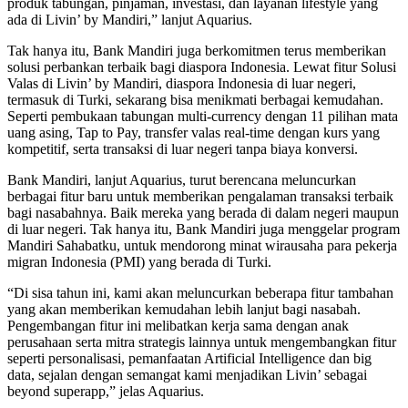
produk tabungan, pinjaman, investasi, dan layanan lifestyle yang
ada di Livin’ by Mandiri,” lanjut Aquarius.
Tak hanya itu, Bank Mandiri juga berkomitmen terus memberikan
solusi perbankan terbaik bagi diaspora Indonesia. Lewat fitur Solusi
Valas di Livin’ by Mandiri, diaspora Indonesia di luar negeri,
termasuk di Turki, sekarang bisa menikmati berbagai kemudahan.
Seperti pembukaan tabungan multi-currency dengan 11 pilihan mata
uang asing, Tap to Pay, transfer valas real-time dengan kurs yang
kompetitif, serta transaksi di luar negeri tanpa biaya konversi.
Bank Mandiri, lanjut Aquarius, turut berencana meluncurkan
berbagai fitur baru untuk memberikan pengalaman transaksi terbaik
bagi nasabahnya. Baik mereka yang berada di dalam negeri maupun
di luar negeri. Tak hanya itu, Bank Mandiri juga menggelar program
Mandiri Sahabatku, untuk mendorong minat wirausaha para pekerja
migran Indonesia (PMI) yang berada di Turki.
“Di sisa tahun ini, kami akan meluncurkan beberapa fitur tambahan
yang akan memberikan kemudahan lebih lanjut bagi nasabah.
Pengembangan fitur ini melibatkan kerja sama dengan anak
perusahaan serta mitra strategis lainnya untuk mengembangkan fitur
seperti personalisasi, pemanfaatan Artificial Intelligence dan big
data, sejalan dengan semangat kami menjadikan Livin’ sebagai
beyond superapp,” jelas Aquarius.