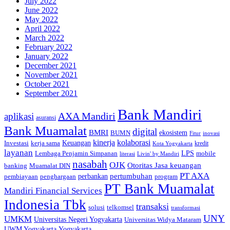
July 2022
June 2022
May 2022
April 2022
March 2022
February 2022
January 2022
December 2021
November 2021
October 2021
September 2021
Bank Mandiri
AXA Mandiri
aplikasi
asuransi
Bank Muamalat
digital
BMRI
ekosistem
BUMN
inovasi
Fitur
kinerja
kolaborasi
Investasi
kerja sama
Keuangan
kredit
Kota Yogyakarta
layanan
Lembaga Penjamin Simpanan
LPS
mobile
literasi
Livin' by Mandiri
nasabah
OJK
Otoritas Jasa keuangan
banking
Muamalat DIN
PT AXA
pertumbuhan
perbankan
pembiayaan
penghargaan
program
PT Bank Muamalat
Mandiri Financial Services
Indonesia Tbk
transaksi
telkomsel
solusi
transformasi
UNY
UMKM
Universitas Negeri Yogyakarta
Universitas Widya Mataram
Yogyakarta
UWM Yogyakarta