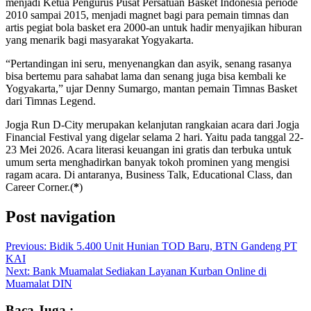
menjadi Ketua Pengurus Pusat Persatuan Basket Indonesia periode
2010 sampai 2015, menjadi magnet bagi para pemain timnas dan
artis pegiat bola basket era 2000-an untuk hadir menyajikan hiburan
yang menarik bagi masyarakat Yogyakarta.
“Pertandingan ini seru, menyenangkan dan asyik, senang rasanya
bisa bertemu para sahabat lama dan senang juga bisa kembali ke
Yogyakarta,” ujar Denny Sumargo, mantan pemain Timnas Basket
dari Timnas Legend.
Jogja Run D-City merupakan kelanjutan rangkaian acara dari Jogja
Financial Festival yang digelar selama 2 hari. Yaitu pada tanggal 22-
23 Mei 2026. Acara literasi keuangan ini gratis dan terbuka untuk
umum serta menghadirkan banyak tokoh prominen yang mengisi
ragam acara. Di antaranya, Business Talk, Educational Class, dan
Career Corner.(
*
)
Post navigation
Previous:
Bidik 5.400 Unit Hunian TOD Baru, BTN Gandeng PT
KAI
Next:
Bank Muamalat Sediakan Layanan Kurban Online di
Muamalat DIN
Baca Juga :