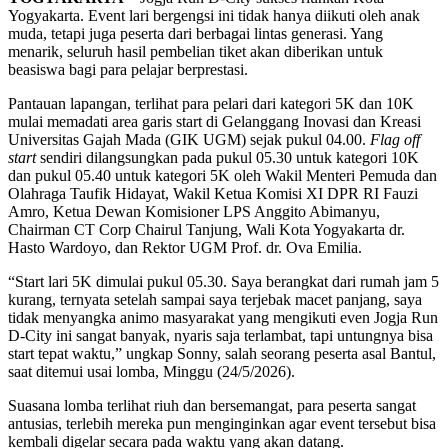
Yogyakarta. Event lari bergengsi ini tidak hanya diikuti oleh anak
muda, tetapi juga peserta dari berbagai lintas generasi. Yang
menarik, seluruh hasil pembelian tiket akan diberikan untuk
beasiswa bagi para pelajar berprestasi.
Pantauan lapangan, terlihat para pelari dari kategori 5K dan 10K
mulai memadati area garis start di Gelanggang Inovasi dan Kreasi
Universitas Gajah Mada (GIK UGM) sejak pukul 04.00.
Flag off
start
sendiri dilangsungkan pada pukul 05.30 untuk kategori 10K
dan pukul 05.40 untuk kategori 5K oleh Wakil Menteri Pemuda dan
Olahraga Taufik Hidayat, Wakil Ketua Komisi XI DPR RI Fauzi
Amro, Ketua Dewan Komisioner LPS Anggito Abimanyu,
Chairman CT Corp Chairul Tanjung, Wali Kota Yogyakarta dr.
Hasto Wardoyo, dan Rektor UGM Prof. dr. Ova Emilia.
“Start lari 5K dimulai pukul 05.30. Saya berangkat dari rumah jam 5
kurang, ternyata setelah sampai saya terjebak macet panjang, saya
tidak menyangka animo masyarakat yang mengikuti even Jogja Run
D-City ini sangat banyak, nyaris saja terlambat, tapi untungnya bisa
start tepat waktu,” ungkap Sonny, salah seorang peserta asal Bantul,
saat ditemui usai lomba, Minggu (24/5/2026).
Suasana lomba terlihat riuh dan bersemangat, para peserta sangat
antusias, terlebih mereka pun menginginkan agar event tersebut bisa
kembali digelar secara pada waktu yang akan datang.