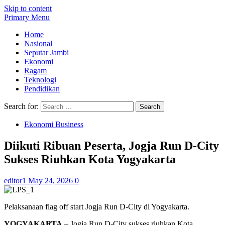
Skip to content
Primary Menu
Home
Nasional
Seputar Jambi
Ekonomi
Ragam
Teknologi
Pendidikan
Search for:
Ekonomi Business
Diikuti Ribuan Peserta, Jogja Run D-City
Sukses Riuhkan Kota Yogyakarta
editor1
May 24, 2026
0
Pelaksanaan flag off start Jogja Run D-City di Yogyakarta.
YOGYAKARTA
– Jogja Run D-City sukses riuhkan Kota