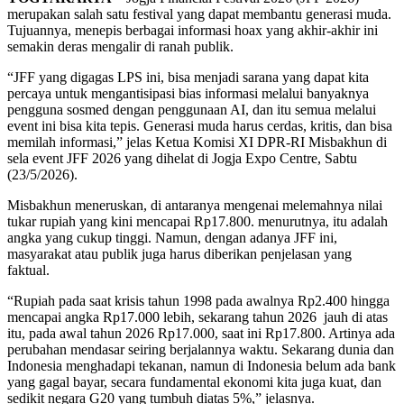
merupakan salah satu festival yang dapat membantu generasi muda.
Tujuannya, menepis berbagai informasi hoax yang akhir-akhir ini
semakin deras mengalir di ranah publik.
“JFF yang digagas LPS ini, bisa menjadi sarana yang dapat kita
percaya untuk mengantisipasi bias informasi melalui banyaknya
pengguna sosmed dengan penggunaan AI, dan itu semua melalui
event ini bisa kita tepis. Generasi muda harus cerdas, kritis, dan bisa
memilah informasi,” jelas Ketua Komisi XI DPR-RI Misbakhun di
sela event JFF 2026 yang dihelat di Jogja Expo Centre, Sabtu
(23/5/2026).
Misbakhun meneruskan, di antaranya mengenai melemahnya nilai
tukar rupiah yang kini mencapai Rp17.800. menurutnya, itu adalah
angka yang cukup tinggi. Namun, dengan adanya JFF ini,
masyarakat atau publik juga harus diberikan penjelasan yang
faktual.
“Rupiah pada saat krisis tahun 1998 pada awalnya Rp2.400 hingga
mencapai angka Rp17.000 lebih, sekarang tahun 2026 jauh di atas
itu, pada awal tahun 2026 Rp17.000, saat ini Rp17.800. Artinya ada
perubahan mendasar seiring berjalannya waktu. Sekarang dunia dan
Indonesia menghadapi tekanan, namun di Indonesia belum ada bank
yang gagal bayar, secara fundamental ekonomi kita juga kuat, dan
sedikit negara G20 yang tumbuh diatas 5%,” jelasnya.