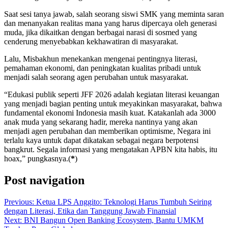
Saat sesi tanya jawab, salah seorang siswi SMK yang meminta saran
dan menanyakan realitas mana yang harus dipercaya oleh generasi
muda, jika dikaitkan dengan berbagai narasi di sosmed yang
cenderung menyebabkan kekhawatiran di masyarakat.
Lalu, Misbakhun menekankan mengenai pentingnya literasi,
pemahaman ekonomi, dan peningkatan kualitas pribadi untuk
menjadi salah seorang agen perubahan untuk masyarakat.
“Edukasi publik seperti JFF 2026 adalah kegiatan literasi keuangan
yang menjadi bagian penting untuk meyakinkan masyarakat, bahwa
fundamental ekonomi Indonesia masih kuat. Katakanlah ada 3000
anak muda yang sekarang hadir, mereka nantinya yang akan
menjadi agen perubahan dan memberikan optimisme, Negara ini
terlalu kaya untuk dapat dikatakan sebagai negara berpotensi
bangkrut. Segala informasi yang mengatakan APBN kita habis, itu
hoax,” pungkasnya.(
*
)
Post navigation
Previous:
Ketua LPS Anggito: Teknologi Harus Tumbuh Seiring
dengan Literasi, Etika dan Tanggung Jawab Finansial
Next:
BNI Bangun Open Banking Ecosystem, Bantu UMKM