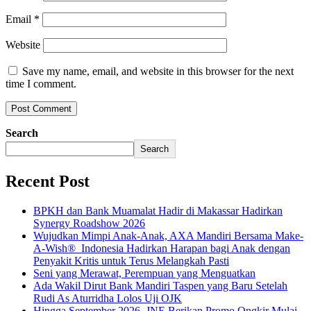
Email
*
Website
Save my name, email, and website in this browser for the next
time I comment.
Search
Search
Recent Post
BPKH dan Bank Muamalat Hadir di Makassar Hadirkan
Synergy Roadshow 2026
Wujudkan Mimpi Anak-Anak, AXA Mandiri Bersama Make-
A-Wish® Indonesia Hadirkan Harapan bagi Anak dengan
Penyakit Kritis untuk Terus Melangkah Pasti
Seni yang Merawat, Perempuan yang Menguatkan
Ada Wakil Dirut Bank Mandiri Taspen yang Baru Setelah
Rudi As Aturridha Lolos Uji OJK
Hingga September 2026, JNE Berikan Promo Ongkir Mulai