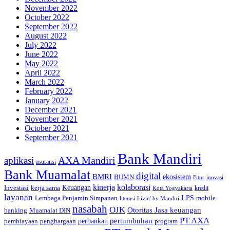
November 2022
October 2022
September 2022
August 2022
July 2022
June 2022
May 2022
April 2022
March 2022
February 2022
January 2022
December 2021
November 2021
October 2021
September 2021
Bank Mandiri
AXA Mandiri
aplikasi
asuransi
Bank Muamalat
digital
BMRI
ekosistem
BUMN
inovasi
Fitur
kinerja
kolaborasi
Investasi
kerja sama
Keuangan
kredit
Kota Yogyakarta
layanan
Lembaga Penjamin Simpanan
LPS
mobile
literasi
Livin' by Mandiri
nasabah
OJK
Otoritas Jasa keuangan
banking
Muamalat DIN
PT AXA
pertumbuhan
perbankan
pembiayaan
penghargaan
program