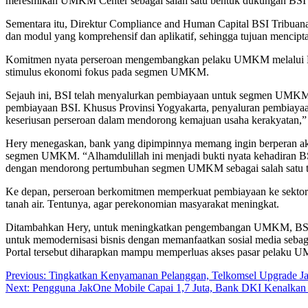
meresmikan UMKM Center sebagai salah satu bentuk dukungan BSI
Sementara itu, Direktur Compliance and Human Capital BSI Tribua
dan modul yang komprehensif dan aplikatif, sehingga tujuan mencip
Komitmen nyata perseroan mengembangkan pelaku UMKM melalui BSI
stimulus ekonomi fokus pada segmen UMKM.
Sejauh ini, BSI telah menyalurkan pembiayaan untuk segmen UMKM menc
pembiayaan BSI. Khusus Provinsi Yogyakarta, penyaluran pembiaya
keseriusan perseroan dalam mendorong kemajuan usaha kerakyatan,”
Hery menegaskan, bank yang dipimpinnya memang ingin berperan aktif
segmen UMKM. “Alhamdulillah ini menjadi bukti nyata kehadiran BSI
dengan mendorong pertumbuhan segmen UMKM sebagai salah satu tu
Ke depan, perseroan berkomitmen memperkuat pembiayaan ke sekto
tanah air. Tentunya, agar perekonomian masyarakat meningkat.
Ditambahkan Hery, untuk meningkatkan pengembangan UMKM, BSI 
untuk memodernisasi bisnis dengan memanfaatkan sosial media se
Portal tersebut diharapkan mampu memperluas akses pasar pelaku
Post
Previous:
Tingkatkan Kenyamanan Pelanggan, Telkomsel Upgrade Ja
Next:
Pengguna JakOne Mobile Capai 1,7 Juta, Bank DKI Kenalkan J
navigation