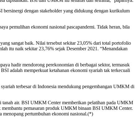
 dipisahkan. BSI dan UMKM itu senafas dan seirama,” paparnya.
 bersinergi dengan stakeholder yang didukung dengan kurikulum
a pemulihan ekonomi nasional pascapandemi. Tidak heran, bila
 sangat baik. Nilai tersebut sekitar 23,05% dari total portofolio
lah itu naik sekitar 23,76% sejak Desember 2021. “Menandakan
upaya hadir mendorong perekonomian di berbagai sektor, termasuk
 BSI adalah memperkuat ketahanan ekonomi syariah tak terkecuali
k syariah terbesar di Indonesia mendukung pengembangan UMKM di
i tanah air. BSI UMKM Center memberikan pelatihan pada UMKM
s untuk membantu pemasaran produk UMKM binaan BSI UMKM Center.
a menopang pertumbuhan ekonomi nasional.(*)