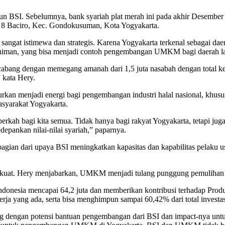
un BSI. Sebelumnya, bank syariah plat merah ini pada akhir Desemb
8 Baciro, Kec. Gondokusuman, Kota Yogyakarta.
ngat istimewa dan strategis. Karena Yogyakarta terkenal sebagai dae
a seniman, yang bisa menjadi contoh pengembangan UMKM bagi daerah l
bang dengan memegang amanah dari 1,5 juta nasabah dengan total keloa
 kata Hery.
urkan menjadi energi bagi pengembangan industri halal nasional, khu
syarakat Yogyakarta.
rkah bagi kita semua. Tidak hanya bagi rakyat Yogyakarta, tetapi jug
ankan nilai-nilai syariah,” paparnya.
an dari upaya BSI meningkatkan kapasitas dan kapabilitas pelaku us
at. Hery menjabarkan, UMKM menjadi tulang punggung pemulihan ek
esia mencapai 64,2 juta dan memberikan kontribusi terhadap Produk
ja yang ada, serta bisa menghimpun sampai 60,42% dari total investasi
engan potensi bantuan pengembangan dari BSI dan impact-nya untuk 