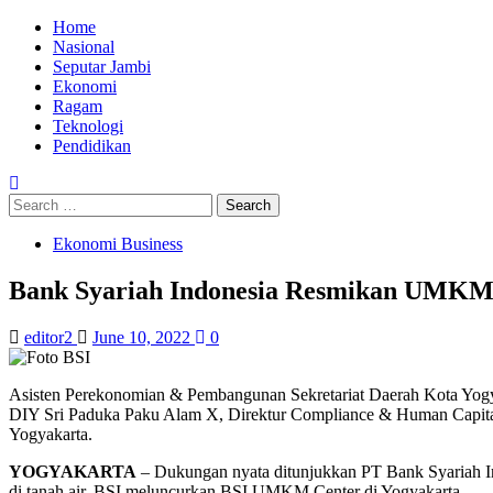
Skip
Primary
Home
to
Menu
Nasional
content
Seputar Jambi
Ekonomi
Ragam
Teknologi
Pendidikan
Search
for:
Ekonomi Business
Bank Syariah Indonesia Resmikan UMKM 
editor2
June 10, 2022
0
Asisten Perekonomian & Pembangunan Sekretariat Daerah Kota Yog
DIY Sri Paduka Paku Alam X, Direktur Compliance & Human Capit
Yogyakarta.
YOGYAKARTA
– Dukungan nyata ditunjukkan PT Bank Syariah In
di tanah air, BSI meluncurkan BSI UMKM Center di Yogyakarta.