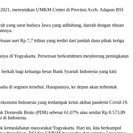
er 2021, meresmikan UMKM Center di Provinsi Aceh. Adapun BSI
rah yang sarat budaya Jawa yang adiluhung, daerah dengan ribuan
ainnya.
an aset Rp 7,7 triliun yang terdiri dari jumlah dana pihak ketiga
susnya di Yogyakarta. Perseroan berkomitmen mendorong peningkatan
a berkah bagi keluarga besar Bank Syariah Indonesia yang kini
aha di segmen tersebut. Harapannya, ke depan akan terbentuk
onomi Indonesia yang terdampak krisis akibat pandemi Covid-19.
 Domestik Bruto (PDB) sebesar 61,07% atau senilai Rp 8.573,89
 di Indonesia.
kemaslahatan masyarakat Yogyakarta. Hari ini, kita berkumpul