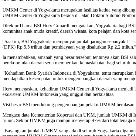
UMKM Center di Yogyakarta merupakan fasilitas kedua yang dibang
UMKM Center di Yogyakarta berada di Jalan Doktor Sutomo Nomor 
Direktur Utama BSI Hery Gunardi mengatakan, Yogyakarta bagi BSI sa
komunitas anak muda kreatif, daerah wisata, kota pelajar, dan kot
“Saat ini, BSI Yogyakarta mempunyai jumlah jaringan sebanyak 111 ca
(DPK) Rp 5,5 triliun dan pembiayaan yang disalurkan Rp 2,2 triliun,”
Ia menambahkan, amanah yang besar tersebut, tentunya akan BSI sal
perekonomian daerah serta memberikan kemaslahatan bagi seluruh ma
“Kehadiran Bank Syariah Indonesia di Yogyakarta, tentu merupakan be
mendapatkan kesempatan untuk mengembangkan daerah yang mengedep
Hery menegaskan, kehadiran UMKM Center di Yogyakarta menjadi bagi
ekosistem UMKM Indonesia yang unggul dan berkualitas.
Visi besar BSI mendukung pengembangan pelaku UMKM beralasan ku
Mengacu data Kementerian Koperasi dan UKM, jumlah UMKM di Indon
triliun. Sektor UMKM juga mampu menyerap 97% dari total tenaga ker
“Bayangkan jumlah UMKM yang ada di seluruh Yogyakarta digabung d