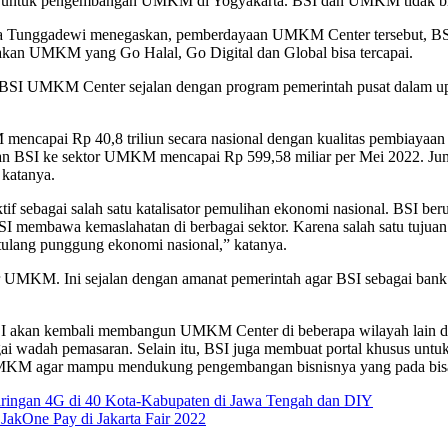
 untuk pengembangan UMKM di Yogyakarta. BSI dan UMKM tidak bisa
na Tunggadewi menegaskan, pemberdayaan UMKM Center tersebut, BSI
takan UMKM yang Go Halal, Go Digital dan Global bisa tercapai.
 UMKM Center sejalan dengan program pemerintah pusat dalam upay
apai Rp 40,8 triliun secara nasional dengan kualitas pembiayaan yang
an BSI ke sektor UMKM mencapai Rp 599,58 miliar per Mei 2022. Jum
 katanya.
 sebagai salah satu katalisator pemulihan ekonomi nasional. BSI ber
 membawa kemaslahatan di berbagai sektor. Karena salah satu tujuan
lang punggung ekonomi nasional,” katanya.
r UMKM. Ini sejalan dengan amanat pemerintah agar BSI sebagai ban
akan kembali membangun UMKM Center di beberapa wilayah lain d
bagai wadah pemasaran. Selain itu, BSI juga membuat portal khusu
 UMKM agar mampu mendukung pengembangan bisnisnya yang pada bis
ringan 4G di 40 Kota-Kabupaten di Jawa Tengah dan DIY
akOne Pay di Jakarta Fair 2022