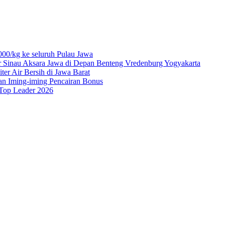
00/kg ke seluruh Pulau Jawa
r Sinau Aksara Jawa di Depan Benteng Vredenburg Yogyakarta
r Air Bersih di Jawa Barat
an Iming-iming Pencairan Bonus
 Top Leader 2026