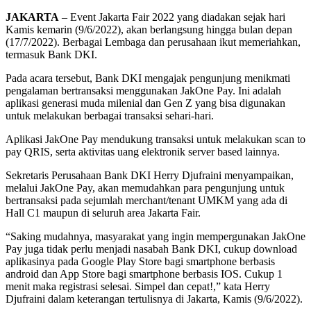
JAKARTA
– Event Jakarta Fair 2022 yang diadakan sejak hari
Kamis kemarin (9/6/2022), akan berlangsung hingga bulan depan
(17/7/2022). Berbagai Lembaga dan perusahaan ikut memeriahkan,
termasuk Bank DKI.
Pada acara tersebut, Bank DKI mengajak pengunjung menikmati
pengalaman bertransaksi menggunakan JakOne Pay. Ini adalah
aplikasi generasi muda milenial dan Gen Z yang bisa digunakan
untuk melakukan berbagai transaksi sehari-hari.
Aplikasi JakOne Pay mendukung transaksi untuk melakukan scan to
pay QRIS, serta aktivitas uang elektronik server based lainnya.
Sekretaris Perusahaan Bank DKI Herry Djufraini menyampaikan,
melalui JakOne Pay, akan memudahkan para pengunjung untuk
bertransaksi pada sejumlah merchant/tenant UMKM yang ada di
Hall C1 maupun di seluruh area Jakarta Fair.
“Saking mudahnya, masyarakat yang ingin mempergunakan JakOne
Pay juga tidak perlu menjadi nasabah Bank DKI, cukup download
aplikasinya pada Google Play Store bagi smartphone berbasis
android dan App Store bagi smartphone berbasis IOS. Cukup 1
menit maka registrasi selesai. Simpel dan cepat!,” kata Herry
Djufraini dalam keterangan tertulisnya di Jakarta, Kamis (9/6/2022).