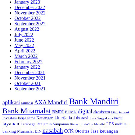
January 2023
December 2022
November 2022
October 2022
September 2022
August 2022
July 2022
June 2022
May 2022
April 2022
March 2022
February 2022
January 2022
December 2021
November 2021
October 2021
September 2021
Bank Mandiri
AXA Mandiri
aplikasi
asuransi
Bank Muamalat
digital
BMRI
ekosistem
BUMN
inovasi
Fitur
kinerja
kolaborasi
Investasi
kerja sama
Keuangan
kredit
Kota Yogyakarta
layanan
Lembaga Penjamin Simpanan
LPS
mobile
literasi
Livin' by Mandiri
nasabah
OJK
Otoritas Jasa keuangan
banking
Muamalat DIN