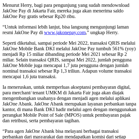
Menurut Herry, bagi para pengunjung yang sudah mendownload
JakOne Pay di Jakarta Fair, mereka juga akan menerima saldo
JakOne Pay gratis sebesar Rp20 ribu.
“Untuk informasi lebih lanjut, bisa langsung mengunjungi laman
resmi JakOne Pay di
www.jakonepay.com
,” ungkap Herry.
Seperti diketahui, sampai periode Mei 2022, transaksi QRIS melalui
JakOne Mobile Bank DKI melalui JakOne Pay tumbuh 561% (yoy)
menjadi Rp 15 miliar dibanding periode Mei 2021 sebesar Rp 2
miliar. Selain transaksi QRIS, sampai Mei 2022, jumlah pengguna
JakOne Mobile juga mencapai 1,7 juta pengguna dengan jumlah
nominal transaksi sebesar Rp 1,3 triliun. Adapun volume transaksi
mencapai 1,6 juta transaksi.
Ia meneruskan, untuk memperluas akseptansi pembayaran digital,
para merchant/ tenant UMKM di Jakarta Fair juga akan diajak
mengembangkan usahanya dengan menjadi agen melalui aplikasi
JakOne Abank. JakOne Abank merupakan layanan perbankan tanpa
kantor, di mana Bank DKI hadir melalui agen dengan menggunakan
perangkat Mobile Point of Sale (MPOS) untuk pembayaran pajak
dan retribusi, serta pembayaran tagihan.
“Para agen JakOne Abank bisa melayani berbagai transaksi
perbankan dari masyarakat dan mendapatkan komisi dari setiap