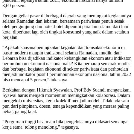
pandemi, tepatnya tahun 2021, ekonomi nasional hanya tumbuh
3,69 persen.
Dengan geliat pasar di berbagai daerah yang meningkat kegiatannya
selama Ramadan dan lebaran, bersamaan pariwisata penuh sesak
oleh pengunjung dan hotel-hotel dipenuhi para tamu-tamu dari luar
kota, diperkuat lagi oleh tingkat konsumsi yang naik dalam setahun
berjalan.
“Apakah suasana peningkatan kegiatan dan transaksi ekonomi di
pasar modern maupin tradisional selama Ramadan, mudik, dan
Lebaran bisa dijadikan indikator kebangkitan ekonom atau indikator,
pertumbuhan ekonomi nasional naik? Kita berharap semarak mudik
dan berbagai kegiatan ekonomi di sektor pariwisata dan perhotelan
menjadi indikator positif pertumbuhan ekonomi nasional tahun 2022
bisa mencapai 5 persen,” tukasnya.
Berkaitan dengan Hikmah Syawalan, Prof Edy Suandi mengatakan,
Syawal harus menjadi momentum meningkatkan kolaborasi. Dalam
mengelola universitas, kerja kolektif menjadi model. Tidak ada satu
pun dari pimpinan, dosen, tenaga kependidikan yang merasa paling
hebat, paling kuat.
“Perguruan tinggi bisa maju bila pengelolaannya didasari semangat
kerja sama, tolong menolong,” tegasnya.