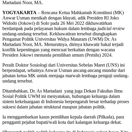
Martadani Noor, MA.
YOGYAKARTA
– Rencana Ketua Mahkamah Konstitusi (MK)
Anwar Usman menikah dengan Idayati, adik Presiden RI Joko
Widodo (Jokowi) di Solo pada 26 Mei 2022 dikhawatirkan
berdampak pada pelayanan hukum dalam lembaga
judicial review
undang-undang tersebut. Kekhawatiran tersebut diungkapkan
Pengamat Politik Universitas Widya Mataram (UWM) Dr. As
Martadani Noor, MA. Menurutnya, dirinya khawatir bakal terjadi
konflik kepentingan yang mencuat berkaitan dengan wacana
Presiden Jokowi menunda pemilihan umum (Pemilu) 2024.
Peraih Doktor Sosiologi dari Universitas Sebelas Maret (UNS) ini
berpendapat, sebainya Anwar Usman ancang-ancang mundur dari
jabatan ketua MK untuk menjaga marwah lembaga penguji undang-
undang tersebut.
Ditambahkan, Dr. As Martadani yang juga Dekan Fakultas Ilmu
Sosial Politik UWM ini menyatakan, hubungan keluarga dalam
sistem kekeluargaan di Indonesia berpengaruh besar terhadap proses
suksesi dalam jabatan struktural maupun jabatan politik.
Ia menggambarkan kasus pemilihan kepala daerah (Pilkada), para
pengganti pejabat bupati/wali kota dari kalangan keluarga dekat.