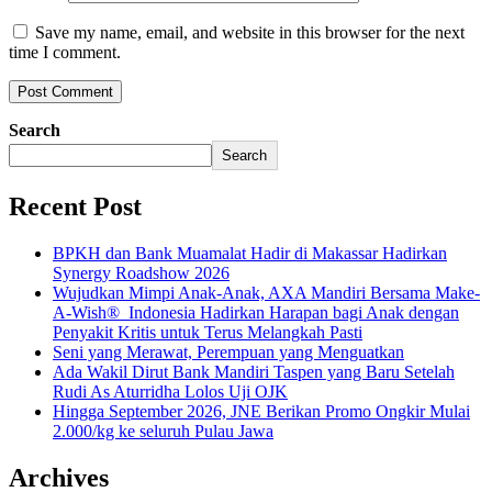
Save my name, email, and website in this browser for the next
time I comment.
Search
Search
Recent Post
BPKH dan Bank Muamalat Hadir di Makassar Hadirkan
Synergy Roadshow 2026
Wujudkan Mimpi Anak-Anak, AXA Mandiri Bersama Make-
A-Wish® Indonesia Hadirkan Harapan bagi Anak dengan
Penyakit Kritis untuk Terus Melangkah Pasti
Seni yang Merawat, Perempuan yang Menguatkan
Ada Wakil Dirut Bank Mandiri Taspen yang Baru Setelah
Rudi As Aturridha Lolos Uji OJK
Hingga September 2026, JNE Berikan Promo Ongkir Mulai
2.000/kg ke seluruh Pulau Jawa
Archives