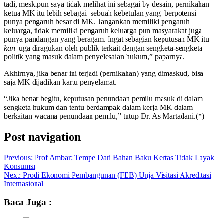
tadi, meskipun saya tidak melihat ini sebagai by desain, pernikahan
ketua MK itu lebih sebagai sebuah kebetulan yang berpotensi
punya pengaruh besar di MK. Jangankan memiliki pengaruh
keluarga, tidak memiliki pengaruh keluarga pun masyarakat juga
punya pandangan yang beragam. Ingat sebagian keputusan MK itu
kan
juga diragukan oleh publik terkait dengan sengketa-sengketa
politik yang masuk dalam penyelesaian hukum,” paparnya.
Akhirnya, jika benar ini terjadi (pernikahan) yang dimaskud, bisa
saja MK dijadikan kartu penyelamat.
“Jika benar begitu, keputusan penundaan pemilu masuk di dalam
sengketa hukum dan tentu berdampak dalam kerja MK dalam
berkaitan wacana penundaan pemilu,” tutup Dr. As Martadani.(*)
Post navigation
Previous:
Prof Ambar: Tempe Dari Bahan Baku Kertas Tidak Layak
Konsumsi
Next:
Prodi Ekonomi Pembangunan (FEB) Unja Visitasi Akreditasi
Internasional
Baca Juga :