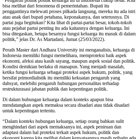
“Pengaruh politik politik keluarga itu di Indonesia cukup besar. Kita
bisa melihat dari fenomena di pemerintahan. Bupati itu
penggantinya melewati proses pilkada langsung, mereka itu ada istri
atau anak dari bupati petahana, keponakanya, dan seterusnya. Di
partai juga begitukan? Kita lihat di partai-partai besar, tokoh-tokoh
atau pejabat partai penting itu ada kaitannya dengan keluarga. Ini
bisa ditegaskan, betapa besarnya fungsi keluarga itu masuk di dalam
politik,” jelas Dr. As Martadani, Jumat (25/03/2022).
Peraih Master dari Andhara University ini menganalisis, keluarga di
Indonesia memiliki fungsi memelihara, memproteksi baik aspek
ekonomi, afeksi atau kasih sayang, maupun aspek sosial dan politik.
Kondisi demikian berlaku di manapun. Yang menjadi masalah,
ketika fungsi keluarga sebagai proteksi aspek hukum, politik, yang
bersifat primordialistik itu memiliki kekuatan pengaruh yang
dahsyat, melebihi pengaruh hubungan personalitas terhadap
restrukturasasi jabatan publik dan kepentingan politik.
Di dalam hubungan keluarga dalam konteks apapun bisa
mendatangkan aspek memaksa secara disadari atau tidak disadari
untuk kepentingan tertentu.
“Dalam konteks hubungan keluarga, setiap orang bahkan sulit
menghindari dari aspek memaksanya ini, aspek peniruan dan
adaptasi dalam hal proteksi terkait aspek hukum, politik dan
ekonomi karena kita melihat dalam kenyataannya masih prihatin ada