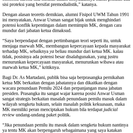
sisi proteksi yang bersifat premodialistik,” katanya.
Dengan alasan teoretis demikian, alumni Fisipol UWM Tahun 1991
ini menyatakan, Anwar Usman sangat bijak untuk menghindari
potensi konflik kepentingan dalam memimpin MK, dengan cara
mundur dari jabatan ketua dimaksud.
“Saya berpendapat dengan pertimbangan teori seperti itu, untuk
menjaga marwah MK, membangun kepercayaan kepada masyarakat
terhadap MK, sebaiknya
ya
beliau mundur dari ketua MK. kalau
tidak, posisinya ada potensi besar disalahgunakan, yang justru
menurunkan kepercayaan masyarakat, menurunkan wibawa atau
marwah ketua MK,” kritiknya.
Bagi Dr. As Martadani, publik bisa saja berprasangka pernikahan
ketua MK berkaitan dengan jabatannya dan dikaitkan dengan
wacara penundaan Pemilu 2024 dan perpanjangan masa jabatan
presiden. Prasangka itu sangat wajar karena posisi Anwar Usman
sangat strategis berkaitan masalah penundaan pemilu masuk dalam
wilayah sengketa hukum, selain masalah politik kekuasaan, maka
MK memiliki peran menciptakan hukum bila terdapat
judicial
review
undang-undang paket politik.
“Jika penundaan pemilu itu masuk dalam sengketa hukum nantinya
ya tentu MK akan berpengaruh sebagaimana yang saya katakan