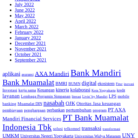
July 2022
June 2022
May 2022
April 2022
March 2022
February 2022
January 2022
December 2021
November 2021
October 2021
September 2021
Bank Mandiri
AXA Mandiri
aplikasi
asuransi
Bank Muamalat
digital
BMRI
ekosistem
BUMN
inovasi
Fitur
kinerja
kolaborasi
Investasi
kerja sama
Keuangan
kredit
Kota Yogyakarta
layanan
Lembaga Penjamin Simpanan
LPS
mobile
literasi
Livin' by Mandiri
nasabah
OJK
Otoritas Jasa keuangan
banking
Muamalat DIN
PT AXA
pertumbuhan
perbankan
pembiayaan
penghargaan
program
PT Bank Muamalat
Mandiri Financial Services
Indonesia Tbk
transaksi
telkomsel
solusi
transformasi
UNY
UMKM
Universitas Negeri Yogyakarta
Universitas Widya Mataram