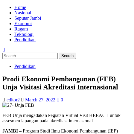
Skip
Primary
Home
to
Menu
Nasional
content
Seputar Jambi
Ekonomi
Ragam
Teknologi
Pendidikan
Search
for:
Pendidikan
Prodi Ekonomi Pembangunan (FEB)
Unja Visitasi Akreditasi Internasional
editor2
March 27, 2022
0
FEB Unja mengadakan kegiatan Virtual Visit HEEACT untuk
assesmen lapangan pada akreditasi internasional.
JAMBI
– Program Studi Ilmu Ekonomi Pembangunan (IEP)