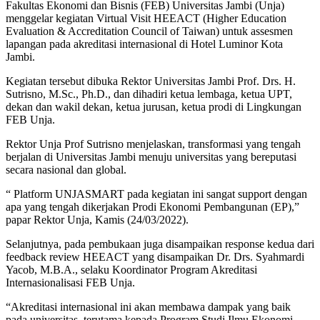
Fakultas Ekonomi dan Bisnis (FEB) Universitas Jambi (Unja)
menggelar kegiatan Virtual Visit HEEACT (Higher Education
Evaluation & Accreditation Council of Taiwan) untuk assesmen
lapangan pada akreditasi internasional di Hotel Luminor Kota
Jambi.
Kegiatan tersebut dibuka Rektor Universitas Jambi Prof. Drs. H.
Sutrisno, M.Sc., Ph.D., dan dihadiri ketua lembaga, ketua UPT,
dekan dan wakil dekan, ketua jurusan, ketua prodi di Lingkungan
FEB Unja.
Rektor Unja Prof Sutrisno menjelaskan, transformasi yang tengah
berjalan di Universitas Jambi menuju universitas yang bereputasi
secara nasional dan global.
“ Platform UNJASMART pada kegiatan ini sangat support dengan
apa yang tengah dikerjakan Prodi Ekonomi Pembangunan (EP),”
papar Rektor Unja, Kamis (24/03/2022).
Selanjutnya, pada pembukaan juga disampaikan response kedua dari
feedback review HEEACT yang disampaikan Dr. Drs. Syahmardi
Yacob, M.B.A., selaku Koordinator Program Akreditasi
Internasionalisasi FEB Unja.
“Akreditasi internasional ini akan membawa dampak yang baik
pada universitas, terutama kepada Program Studi Ilmu Ekonomi