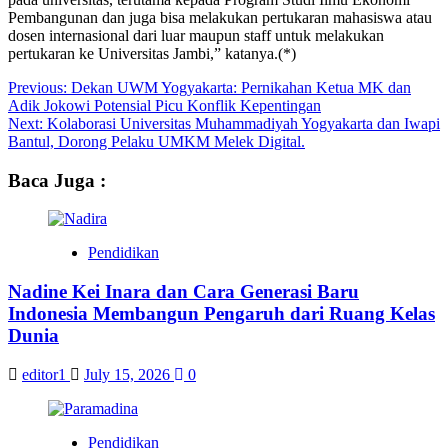
Pembangunan dan juga bisa melakukan pertukaran mahasiswa atau
dosen internasional dari luar maupun staff untuk melakukan
pertukaran ke Universitas Jambi,” katanya.(*)
Post
Previous:
Dekan UWM Yogyakarta: Pernikahan Ketua MK dan
Adik Jokowi Potensial Picu Konflik Kepentingan
navigation
Next:
Kolaborasi Universitas Muhammadiyah Yogyakarta dan Iwapi
Bantul, Dorong Pelaku UMKM Melek Digital.
Baca Juga :
Pendidikan
Nadine Kei Inara dan Cara Generasi Baru
Indonesia Membangun Pengaruh dari Ruang Kelas
Dunia
editor1
July 15, 2026
0
Pendidikan