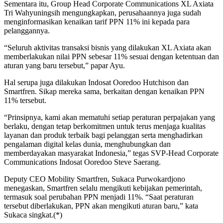
Sementara itu, Group Head Corporate Communications XL Axiata
Tri Wahyuningsih mengungkapkan, perusahaannya juga sudah
menginformasikan kenaikan tarif PPN 11% ini kepada para
pelanggannya.
“Seluruh aktivitas transaksi bisnis yang dilakukan XL Axiata akan
memberlakukan nilai PPN sebesar 11% sesuai dengan ketentuan dan
aturan yang baru tersebut,” papar Ayu.
Hal serupa juga dilakukan Indosat Ooredoo Hutchison dan
Smartfren. Sikap mereka sama, berkaitan dengan kenaikan PPN
11% tersebut.
“Prinsipnya, kami akan mematuhi setiap peraturan perpajakan yang
berlaku, dengan tetap berkomitmen untuk terus menjaga kualitas
layanan dan produk terbaik bagi pelanggan serta menghadirkan
pengalaman digital kelas dunia, menghubungkan dan
memberdayakan masyarakat Indonesia,” tegas SVP-Head Corporate
Communications Indosat Ooredoo Steve Saerang.
Deputy CEO Mobility Smartfren, Sukaca Purwokardjono
menegaskan, Smartfren selalu mengikuti kebijakan pemerintah,
termasuk soal perubahan PPN menjadi 11%. “Saat peraturan
tersebut diberlakukan, PPN akan mengikuti aturan baru,” kata
Sukaca singkat.(*)