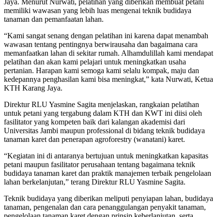
Jaya. Menurut Nurwati, pelatihan yang diberikan membuat petani
memiliki wawasan yang lebih luas mengenai teknik budidaya
tanaman dan pemanfaatan lahan.
“Kami sangat senang dengan pelatihan ini karena dapat menambah
wawasan tentang pentingnya berwirausaha dan bagaimana cara
memanfaatkan lahan di sekitar rumah. Alhamdulillah kami mendapat
pelatihan dan akan kami pelajari untuk meningkatkan usaha
pertanian. Harapan kami semoga kami selalu kompak, maju dan
kedepannya penghasilan kami bisa meningkat,” kata Nurwati, Ketua
KTH Karang Jaya.
Direktur RLU Yasmine Sagita menjelaskan, rangkaian pelatihan
untuk petani yang tergabung dalam KTH dan KWT ini diisi oleh
fasilitator yang kompeten baik dari kalangan akademisi dari
Universitas Jambi maupun professional di bidang teknik budidaya
tanaman karet dan penerapan agroforestry (wanatani) karet.
“Kegiatan ini di antaranya bertujuan untuk meningkatkan kapasitas
petani maupun fasilitator perusahaan tentang bagaimana teknik
budidaya tanaman karet dan praktik manajemen terbaik pengelolaan
lahan berkelanjutan,” terang Direktur RLU Yasmine Sagita.
Teknik budidaya yang diberikan meliputi penyiapan lahan, budidaya
tanaman, pengenalan dan cara penanggulangan penyakit tanaman,
pengelolaan tanaman karet dengan prinsip keberlanjutan, serta