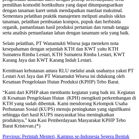
pemilihan komoditi hortikultura yang dapat ditumpangsarikan
dengan tanaman karet untuk mendapatkan manfaat maksimal.
Sementara pelatihan praktik manajemen meliputi analisis siklus
tanaman, pelatihan pembuatan kompos, pupuk dan herbisida
organik, pamanfataan hasil produksi pertanian dan rumah tangga
serta analisis pemanfaatan lahan dengan tanamam sela yang baik.
Selain pelatihan, PT Wanamukti Wisesa juga meneken nota
kesepahaman dengan sejumlah KTH dan KWT yaitu KTH
Sumatera Rimba Lestari, KTH Sumatera Rimba Lestari, KWT
Karang Jaya dan KWT Karang Indah Lestari.
Kemitraan kehutanan antara RLU melalui anak usahanya yakni PT
Lestari Asri Jaya dan PT Wanamukti Wisesa ini didukung oleh
Kesatuan Pengelolaan Hutan Produksi (KPHP) Tebo Barat.
“Kami dari KPHP akan membantu kegiatan yang baik ini. Kegiatan
di Kesatuan Pengelolaan Hutan (KPH) mengikuti perkembangan di
KTH yang sudah dibentuk. Kami mendorong Kelompok Usaha
Perhutanan Sosial (KUPS) menuju peningkatan yang signifikansi
sehingga dari hasil KUPS masyarakat bisa meningkatkan
produknya,” kata Kasi Pemberdayaan Masyarakat KPHP Tebo
Barat Kristovan.(*)
Post
Previous:
Perintah Menteri, Kampus se-Indonesia Segera Bentuk