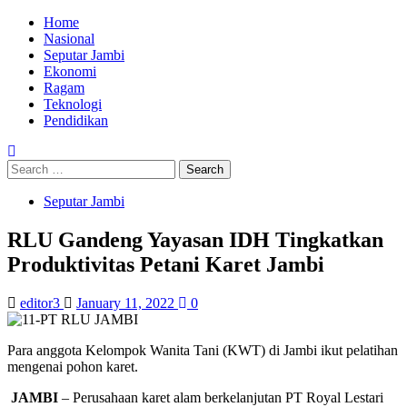
Skip
Primary
Home
to
Menu
Nasional
content
Seputar Jambi
Ekonomi
Ragam
Teknologi
Pendidikan
Search
for:
Seputar Jambi
RLU Gandeng Yayasan IDH Tingkatkan
Produktivitas Petani Karet Jambi
editor3
January 11, 2022
0
Para anggota Kelompok Wanita Tani (KWT) di Jambi ikut pelatihan
mengenai pohon karet.
JAMBI
– Perusahaan karet alam berkelanjutan PT Royal Lestari