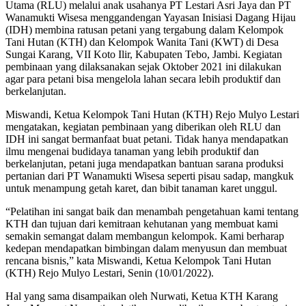
Utama (RLU) melalui anak usahanya PT Lestari Asri Jaya dan PT
Wanamukti Wisesa menggandengan Yayasan Inisiasi Dagang Hijau
(IDH) membina ratusan petani yang tergabung dalam Kelompok
Tani Hutan (KTH) dan Kelompok Wanita Tani (KWT) di Desa
Sungai Karang, VII Koto Ilir, Kabupaten Tebo, Jambi. Kegiatan
pembinaan yang dilaksanakan sejak Oktober 2021 ini dilakukan
agar para petani bisa mengelola lahan secara lebih produktif dan
berkelanjutan.
Miswandi, Ketua Kelompok Tani Hutan (KTH) Rejo Mulyo Lestari
mengatakan, kegiatan pembinaan yang diberikan oleh RLU dan
IDH ini sangat bermanfaat buat petani. Tidak hanya mendapatkan
ilmu mengenai budidaya tanaman yang lebih produktif dan
berkelanjutan, petani juga mendapatkan bantuan sarana produksi
pertanian dari PT Wanamukti Wisesa seperti pisau sadap, mangkuk
untuk menampung getah karet, dan bibit tanaman karet unggul.
“Pelatihan ini sangat baik dan menambah pengetahuan kami tentang
KTH dan tujuan dari kemitraan kehutanan yang membuat kami
semakin semangat dalam membangun kelompok. Kami berharap
kedepan mendapatkan bimbingan dalam menyusun dan membuat
rencana bisnis,” kata Miswandi, Ketua Kelompok Tani Hutan
(KTH) Rejo Mulyo Lestari, Senin (10/01/2022).
Hal yang sama disampaikan oleh Nurwati, Ketua KTH Karang