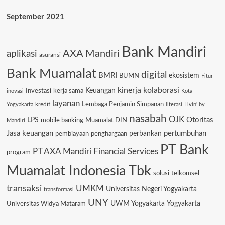
September 2021
Bank Mandiri
AXA Mandiri
aplikasi
asuransi
Bank Muamalat
digital
BMRI
ekosistem
BUMN
Fitur
kinerja
kolaborasi
Keuangan
Investasi
kerja sama
inovasi
Kota
layanan
Lembaga Penjamin Simpanan
kredit
Yogyakarta
literasi
Livin' by
nasabah
OJK
Otoritas
LPS
mobile banking
Muamalat DIN
Mandiri
Jasa keuangan
pertumbuhan
pembiayaan
penghargaan
perbankan
PT Bank
PT AXA Mandiri Financial Services
program
Muamalat Indonesia Tbk
solusi
telkomsel
transaksi
UMKM
Universitas Negeri Yogyakarta
transformasi
UNY
Universitas Widya Mataram
UWM Yogyakarta
Yogyakarta