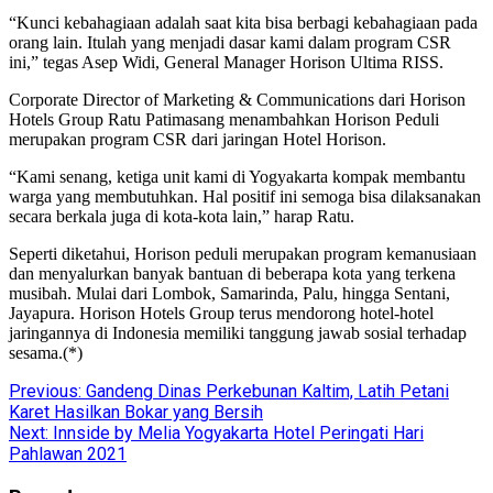
“Kunci kebahagiaan adalah saat kita bisa berbagi kebahagiaan pada
orang lain. Itulah yang menjadi dasar kami dalam program CSR
ini,” tegas Asep Widi, General Manager Horison Ultima RISS.
Corporate Director of Marketing & Communications dari Horison
Hotels Group Ratu Patimasang menambahkan Horison Peduli
merupakan program CSR dari jaringan Hotel Horison.
“Kami senang, ketiga unit kami di Yogyakarta kompak membantu
warga yang membutuhkan. Hal positif ini semoga bisa dilaksanakan
secara berkala juga di kota-kota lain,” harap Ratu.
Seperti diketahui, Horison peduli merupakan program kemanusiaan
dan menyalurkan banyak bantuan di beberapa kota yang terkena
musibah. Mulai dari Lombok, Samarinda, Palu, hingga Sentani,
Jayapura. Horison Hotels Group terus mendorong hotel-hotel
jaringannya di Indonesia memiliki tanggung jawab sosial terhadap
sesama.(*)
Post
Previous:
Gandeng Dinas Perkebunan Kaltim, Latih Petani
Karet Hasilkan Bokar yang Bersih
navigation
Next:
Innside by Melia Yogyakarta Hotel Peringati Hari
Pahlawan 2021