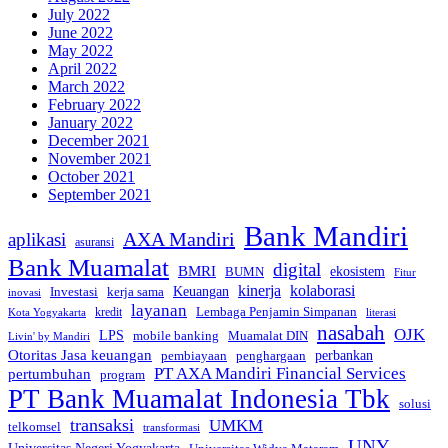
July 2022
June 2022
May 2022
April 2022
March 2022
February 2022
January 2022
December 2021
November 2021
October 2021
September 2021
Bank Mandiri
AXA Mandiri
aplikasi
asuransi
Bank Muamalat
digital
BMRI
ekosistem
BUMN
Fitur
kinerja
kolaborasi
Investasi
kerja sama
Keuangan
inovasi
layanan
Lembaga Penjamin Simpanan
kredit
Kota Yogyakarta
literasi
nasabah
OJK
LPS
mobile banking
Muamalat DIN
Livin' by Mandiri
Otoritas Jasa keuangan
perbankan
pembiayaan
penghargaan
PT AXA Mandiri Financial Services
pertumbuhan
program
PT Bank Muamalat Indonesia Tbk
solusi
transaksi
UMKM
telkomsel
transformasi
UNY