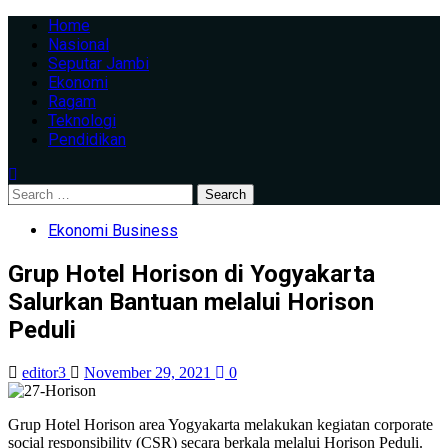
Skip
Primary
Home
to
Menu
Nasional
content
Seputar Jambi
Ekonomi
Ragam
Teknologi
Pendidikan
Search
for:
Ekonomi Business
Grup Hotel Horison di Yogyakarta
Salurkan Bantuan melalui Horison
Peduli
editor3
November 29, 2021
0
Grup Hotel Horison area Yogyakarta melakukan kegiatan corporate
social responsibility (CSR) secara berkala melalui Horison Peduli.