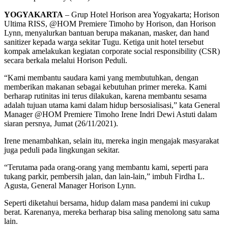
YOGYAKARTA
– Grup Hotel Horison area Yogyakarta; Horison
Ultima RISS, @HOM Premiere Timoho by Horison, dan Horison
Lynn, menyalurkan bantuan berupa makanan, masker, dan hand
sanitizer kepada warga sekitar Tugu. Ketiga unit hotel tersebut
kompak amelakukan kegiatan corporate social responsibility (CSR)
secara berkala melalui Horison Peduli.
“Kami membantu saudara kami yang membutuhkan, dengan
memberikan makanan sebagai kebutuhan primer mereka. Kami
berharap rutinitas ini terus dilakukan, karena membantu sesama
adalah tujuan utama kami dalam hidup bersosialisasi,” kata General
Manager @HOM Premiere Timoho Irene Indri Dewi Astuti dalam
siaran persnya, Jumat (26/11/2021).
Irene menambahkan, selain itu, mereka ingin mengajak masyarakat
juga peduli pada lingkungan sekitar.
“Terutama pada orang-orang yang membantu kami, seperti para
tukang parkir, pembersih jalan, dan lain-lain,” imbuh Firdha L.
Agusta, General Manager Horison Lynn.
Seperti diketahui bersama, hidup dalam masa pandemi ini cukup
berat. Karenanya, mereka berharap bisa saling menolong satu sama
lain.