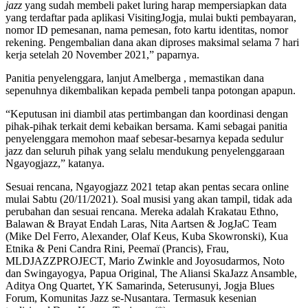
jazz
yang sudah membeli paket luring harap mempersiapkan data
yang terdaftar pada aplikasi VisitingJogja, mulai bukti pembayaran,
nomor ID pemesanan, nama pemesan, foto kartu identitas, nomor
rekening. Pengembalian dana akan diproses maksimal selama 7 hari
kerja setelah 20 November 2021,” paparnya.
Panitia penyelenggara, lanjut Amelberga , memastikan dana
sepenuhnya dikembalikan kepada pembeli tanpa potongan apapun.
“Keputusan ini diambil atas pertimbangan dan koordinasi dengan
pihak-pihak terkait demi kebaikan bersama. Kami sebagai panitia
penyelenggara memohon maaf sebesar-besarnya kepada sedulur
jazz dan seluruh pihak yang selalu mendukung penyelenggaraan
Ngayogjazz,” katanya.
Sesuai rencana, Ngayogjazz 2021 tetap akan pentas secara online
mulai Sabtu (20/11/2021). Soal musisi yang akan tampil, tidak ada
perubahan dan sesuai rencana. Mereka adalah Krakatau Ethno,
Balawan & Brayat Endah Laras, Nita Aartsen & JogJaC Team
(Mike Del Ferro, Alexander, Olaf Keus, Kuba Skowronski), Kua
Etnika & Peni Candra Rini, Peemaï (Prancis), Frau,
MLDJAZZPROJECT, Mario Zwinkle and Joyosudarmos, Noto
dan Swingayogya, Papua Original, The Aliansi SkaJazz Ansamble,
Aditya Ong Quartet, YK Samarinda, Seterusunyi, Jogja Blues
Forum, Komunitas Jazz se-Nusantara. Termasuk kesenian