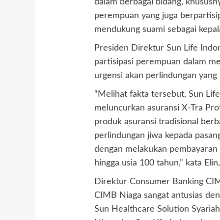
dalam berbagai bidang, khususn
perempuan yang juga berpartisi
mendukung suami sebagai kepala
Presiden Direktur Sun Life Ind
partisipasi perempuan dalam m
urgensi akan perlindungan yang s
“Melihat fakta tersebut, Sun L
meluncurkan asuransi X-Tra Prote
produk asuransi tradisional ber
perlindungan jiwa kepada pasang
dengan melakukan pembayaran kon
hingga usia 100 tahun,” kata Eli
Direktur Consumer Banking CI
CIMB Niaga sangat antusias den
Sun Healthcare Solution Syaria