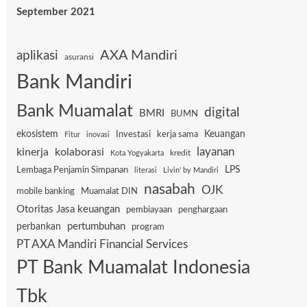
September 2021
AXA Mandiri
aplikasi
asuransi
Bank Mandiri
Bank Muamalat
digital
BMRI
BUMN
ekosistem
Keuangan
Investasi
kerja sama
Fitur
inovasi
layanan
kinerja
kolaborasi
kredit
Kota Yogyakarta
Lembaga Penjamin Simpanan
LPS
literasi
Livin' by Mandiri
nasabah
OJK
mobile banking
Muamalat DIN
Otoritas Jasa keuangan
pembiayaan
penghargaan
pertumbuhan
perbankan
program
PT AXA Mandiri Financial Services
PT Bank Muamalat Indonesia
Tbk