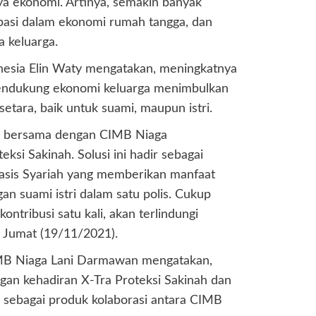
ya ekonomi. Artinya, semakin banyak
pasi dalam ekonomi rumah tangga, dan
 keluarga.
onesia Elin Waty mengatakan, meningkatnya
endukung ekonomi keluarga menimbulkan
etara, baik untuk suami, maupun istri.
ife bersama dengan CIMB Niaga
ksi Sakinah. Solusi ini hadir sebagai
basis Syariah yang memberikan manfaat
an suami istri dalam satu polis. Cukup
tribusi satu kali, akan terlindungi
n, Jumat (19/11/2021).
MB Niaga Lani Darmawan mengatakan,
gan kehadiran X-Tra Proteksi Sakinah dan
h sebagai produk kolaborasi antara CIMB