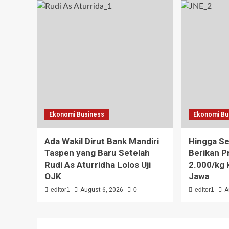
Ekonomi Business
Ekonomi Bu
Ada Wakil Dirut Bank Mandiri
Hingga S
Taspen yang Baru Setelah
Berikan P
Rudi As Aturridha Lolos Uji
2.000/kg 
OJK
Jawa
editor1
August 6, 2026
0
editor1
A