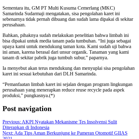
Sementara itu, GM PT Multi Kusuma Cemerlang (MKC)
Samarinda Sudarmaji mengatakan, sisa pengolahan karet ini
sebenarnya tidak pernah dibuang dan sudah lama dipakai di sekitar
perusahaan.
Bahkan, pihaknya sudah melakukan penelitian bahwa limbah ini
bisa dipakai untuk media tanam pada tumbuhan. “Ini juga sebagai
upaya kami untuk mendukung taman kota. Kami sudah uji bahwa
ini aman, karena berasal dari unsur organik. Tanaman yang kami
tanam di sekitar pabrik juga tumbuh subur,” paparnya.
Ia menyebut akan terus mendukung dan menyuplai sisa pengolahan
karet ini sesuai kebutuhan dari DLH Samarinda.
“Pemanfaatan limbah karet ini sejalan dengan program lingkungan
perusahaan yang menerapkan reduce reuse recycle pada aspek
produksi,” pungkasnya.(*)
Post navigation
Previous:
AKPI Nyatakan Mekanisme Tes Insolvensi Sulit
Diterapkan di Indonesia
Next:
Ada Tips Aman Berkunjung ke Pameran Otomotif GIIAS
2021