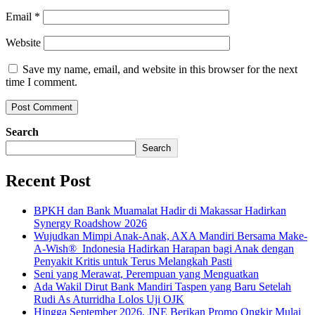
Email
*
Website
Save my name, email, and website in this browser for the next
time I comment.
Search
Search
Recent Post
BPKH dan Bank Muamalat Hadir di Makassar Hadirkan
Synergy Roadshow 2026
Wujudkan Mimpi Anak-Anak, AXA Mandiri Bersama Make-
A-Wish® Indonesia Hadirkan Harapan bagi Anak dengan
Penyakit Kritis untuk Terus Melangkah Pasti
Seni yang Merawat, Perempuan yang Menguatkan
Ada Wakil Dirut Bank Mandiri Taspen yang Baru Setelah
Rudi As Aturridha Lolos Uji OJK
Hingga September 2026, JNE Berikan Promo Ongkir Mulai