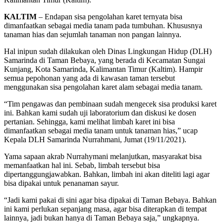
KALTIM
– Endapan sisa pengolahan karet ternyata bisa
dimanfaatkan sebagai media tanam pada tumbuhan. Khususnya
tanaman hias dan sejumlah tanaman non pangan lainnya.
Hal inipun sudah dilakukan oleh Dinas Lingkungan Hidup (DLH)
Samarinda di Taman Bebaya, yang berada di Kecamatan Sungai
Kunjang, Kota Samarinda, Kalimantan Timur (Kaltim). Hampir
semua pepohonan yang ada di kawasan taman tersebut
menggunakan sisa pengolahan karet alam sebagai media tanam.
“Tim pengawas dan pembinaan sudah mengecek sisa produksi karet
ini. Bahkan kami sudah uji laboratorium dan diskusi ke dosen
pertanian. Sehingga, kami melihat limbah karet ini bisa
dimanfaatkan sebagai media tanam untuk tanaman hias,” ucap
Kepala DLH Samarinda Nurrahmani, Jumat (19/11/2021).
Yama sapaan akrab Nurrahymani melanjutkan, masyarakat bisa
memanfaatkan hal ini. Sebab, limbah tersebut bisa
dipertanggungjawabkan. Bahkan, limbah ini akan diteliti lagi agar
bisa dipakai untuk penanaman sayur.
“Jadi kami pakai di sini agar bisa dipakai di Taman Bebaya. Bahkan
ini kami perlukan sepanjang masa, agar bisa diterapkan di tempat
lainnya, jadi bukan hanya di Taman Bebaya saja,” ungkapnya.