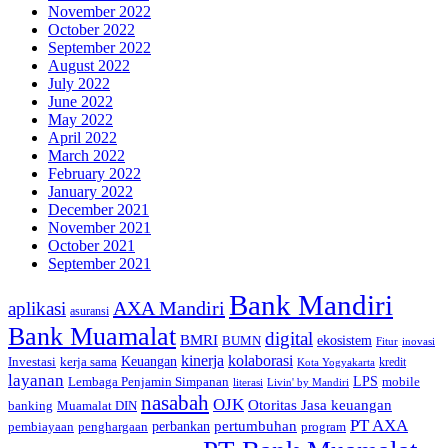
November 2022
October 2022
September 2022
August 2022
July 2022
June 2022
May 2022
April 2022
March 2022
February 2022
January 2022
December 2021
November 2021
October 2021
September 2021
Bank Mandiri
AXA Mandiri
aplikasi
asuransi
Bank Muamalat
digital
BMRI
ekosistem
BUMN
inovasi
Fitur
kinerja
kolaborasi
Investasi
kerja sama
Keuangan
kredit
Kota Yogyakarta
layanan
Lembaga Penjamin Simpanan
LPS
mobile
literasi
Livin' by Mandiri
nasabah
OJK
Otoritas Jasa keuangan
banking
Muamalat DIN
PT AXA
pertumbuhan
perbankan
pembiayaan
penghargaan
program