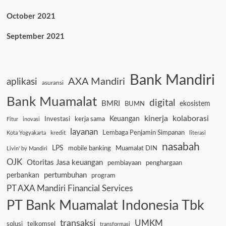
October 2021
September 2021
Bank Mandiri
AXA Mandiri
aplikasi
asuransi
Bank Muamalat
digital
BMRI
ekosistem
BUMN
kinerja
kolaborasi
Keuangan
Investasi
kerja sama
Fitur
inovasi
layanan
Lembaga Penjamin Simpanan
kredit
Kota Yogyakarta
literasi
nasabah
LPS
mobile banking
Muamalat DIN
Livin' by Mandiri
OJK
Otoritas Jasa keuangan
pembiayaan
penghargaan
pertumbuhan
perbankan
program
PT AXA Mandiri Financial Services
PT Bank Muamalat Indonesia Tbk
transaksi
UMKM
solusi
telkomsel
transformasi