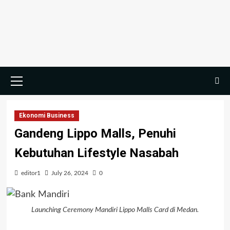
Skip
to
content
Primary
Menu
Ekonomi Business
Gandeng Lippo Malls, Penuhi
Kebutuhan Lifestyle Nasabah
editor1
July 26, 2024
0
Launching Ceremony Mandiri Lippo Malls Card di Medan.