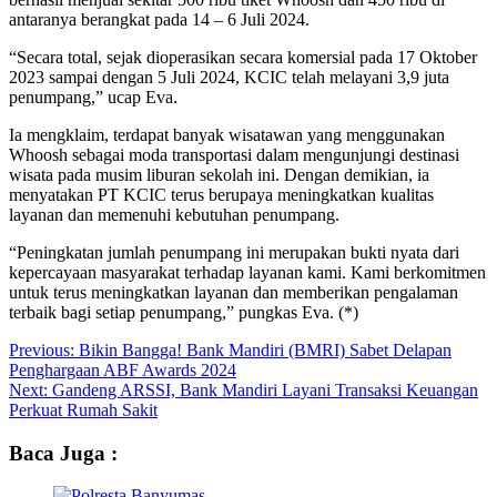
antaranya berangkat pada 14 – 6 Juli 2024.
“Secara total, sejak dioperasikan secara komersial pada 17 Oktober
2023 sampai dengan 5 Juli 2024, KCIC telah melayani 3,9 juta
penumpang,” ucap Eva.
Ia mengklaim, terdapat banyak wisatawan yang menggunakan
Whoosh sebagai moda transportasi dalam mengunjungi destinasi
wisata pada musim liburan sekolah ini. Dengan demikian, ia
menyatakan PT KCIC terus berupaya meningkatkan kualitas
layanan dan memenuhi kebutuhan penumpang.
“Peningkatan jumlah penumpang ini merupakan bukti nyata dari
kepercayaan masyarakat terhadap layanan kami. Kami berkomitmen
untuk terus meningkatkan layanan dan memberikan pengalaman
terbaik bagi setiap penumpang,” pungkas Eva. (*)
Post
Previous:
Bikin Bangga! Bank Mandiri (BMRI) Sabet Delapan
Penghargaan ABF Awards 2024
navigation
Next:
Gandeng ARSSI, Bank Mandiri Layani Transaksi Keuangan
Perkuat Rumah Sakit
Baca Juga :