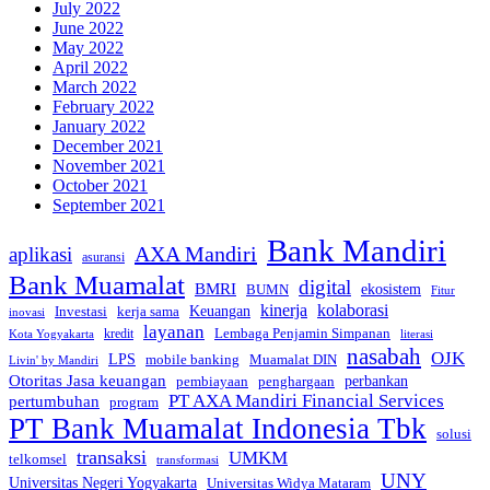
July 2022
June 2022
May 2022
April 2022
March 2022
February 2022
January 2022
December 2021
November 2021
October 2021
September 2021
Bank Mandiri
AXA Mandiri
aplikasi
asuransi
Bank Muamalat
digital
BMRI
ekosistem
BUMN
Fitur
kinerja
kolaborasi
Investasi
kerja sama
Keuangan
inovasi
layanan
Lembaga Penjamin Simpanan
kredit
Kota Yogyakarta
literasi
nasabah
OJK
LPS
mobile banking
Muamalat DIN
Livin' by Mandiri
Otoritas Jasa keuangan
perbankan
pembiayaan
penghargaan
PT AXA Mandiri Financial Services
pertumbuhan
program
PT Bank Muamalat Indonesia Tbk
solusi
transaksi
UMKM
telkomsel
transformasi
UNY
Universitas Negeri Yogyakarta
Universitas Widya Mataram