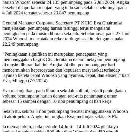
harian Whoosh sebesar 24.135 penumpang pada 5 Juli 2024. Angka
tersebut dilaporkan menjadi yang terbesar setelah sebelumnya pada
4 Juli 2024 tercatat sebesar 23.847 penumpang.
General Manager Corporate Secretary PT KCIC Eva Chairunisa
menjelaskan, penumpang harian tertinggi terus mengalami
peningkatan pada musim liburan sekolah. Sebelumnya, pada 27 Juni
2024 Whoosh mencatatkan rekor tertinggi saat itu dengan capaian
22.249 penumpang.
“Peningkatan signifikan ini merupakan pencapaian yang
membanggakan bagi KCIC, terutama dalam melayani penumpang
di musim liburan kali ini. Angka 24 ribu penumpang per hari
mencerminkan kepercayaan dan kepuasan masyarakat terhadap
layanan kereta cepat Whoosh yang nyaman, cepat, dan efisien,” kata
Eva, Minggu (7/7/2024).
Eva melanjutkan, pada liburan sekolah kali ini, terjadi peningkatan
volume penumpang harian dengan rata-rata penumpang umur
sebesar 15 sampai dengan 16 ribu penumpang di hari kerja.
Selain itu, sekitar 8 ribu penumpang tercatat menggunakan Whoosh
di akhir pekan. Angka ini, ungkap Eva, melonjak sekitar 30%.
Ia memaparkan, pada periode 14 Juni – 14 Juli 2024 pihaknya
berhasil menjual sekitar 500 ribu tiket Whoosh dan 450 ribu di