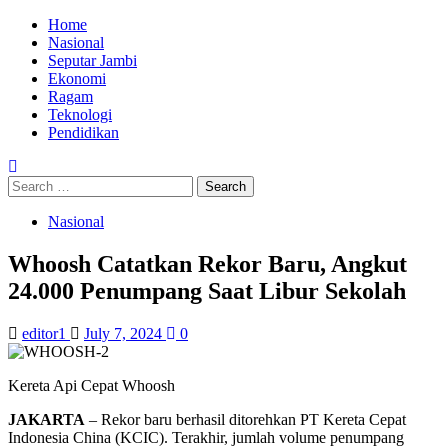
Skip
Primary
Home
to
Menu
Nasional
content
Seputar Jambi
Ekonomi
Ragam
Teknologi
Pendidikan
Search
for:
Nasional
Whoosh Catatkan Rekor Baru, Angkut
24.000 Penumpang Saat Libur Sekolah
editor1
July 7, 2024
0
Kereta Api Cepat Whoosh
JAKARTA
– Rekor baru berhasil ditorehkan PT Kereta Cepat
Indonesia China (KCIC). Terakhir, jumlah volume penumpang