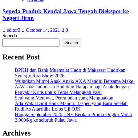
Sepeda Produk Kendal Jawa Tengah Diekspor ke
Negeri Jiran
editor3
October 14, 2021
0
Search
Search
Recent Post
BPKH dan Bank Muamalat Hadir di Makassar Hadirkan
Synergy Roadshow 2026
Wujudkan Mimpi Anak-Anak, AXA Mandiri Bersama Make-
A-Wish® Indonesia Hadirkan Harapan bagi Anak dengan
Penyakit Kritis untuk Terus Melangkah Pasti
Seni yang Merawat, Perempuan yang Menguatkan
Ada Wakil Dirut Bank Mandiri Taspen yang Baru Setelah
Rudi As Aturridha Lolos Uji OJK
Hingga September 2026, JNE Berikan Promo Ongkir Mulai
2.000/kg ke seluruh Pulau Jawa
Archives