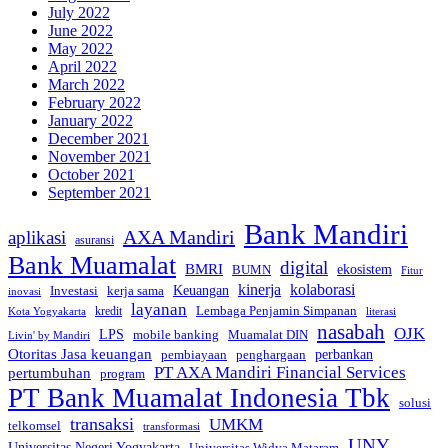
July 2022
June 2022
May 2022
April 2022
March 2022
February 2022
January 2022
December 2021
November 2021
October 2021
September 2021
Bank Mandiri
AXA Mandiri
aplikasi
asuransi
Bank Muamalat
digital
BMRI
ekosistem
BUMN
Fitur
kinerja
kolaborasi
Investasi
kerja sama
Keuangan
inovasi
layanan
Lembaga Penjamin Simpanan
kredit
Kota Yogyakarta
literasi
nasabah
OJK
LPS
mobile banking
Muamalat DIN
Livin' by Mandiri
Otoritas Jasa keuangan
perbankan
pembiayaan
penghargaan
PT AXA Mandiri Financial Services
pertumbuhan
program
PT Bank Muamalat Indonesia Tbk
solusi
transaksi
UMKM
telkomsel
transformasi
UNY
Universitas Negeri Yogyakarta
Universitas Widya Mataram