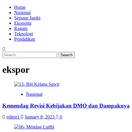
Home
Nasional
Seputar Jambi
Ekonomi
Ragam
Teknologi
Pendidikan
ekspor
Nasional
Kemendag Revisi Kebijakan DMO dan Dampaknya
editor1
January 8, 2023
0