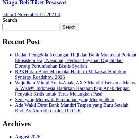
Niaga Beli Tiket Pesawat
editor3
November 11, 2021
0
Search
Search
Recent Post
Badan Pengelola Keuangan Haji dan Bank Muamalat Perkuat
Ekosistem Haji Nasional, Perluas Layanan Digital dan
Dorong Pertumbuhan Bisnis Syariah
BPKH dan Bank Muamalat Hadir di Makassar Hadirkan
Synergy Roadshow 2026
Wujudkan Mimpi Anak-Anak, AXA Mandiri Bersama Make-
A-Wish® Indonesia Hadirkan Harapan bagi Anak dengan
Penyakit Kritis untuk Terus Melangkah Pasti
Seni yang Merawat, Perempuan yang Menguatkan
Ada Wakil Dirut Bank Mandiri Taspen yang Baru Setelah
Rudi As Aturridha Lolos Uji OJK
Archives
August 2026