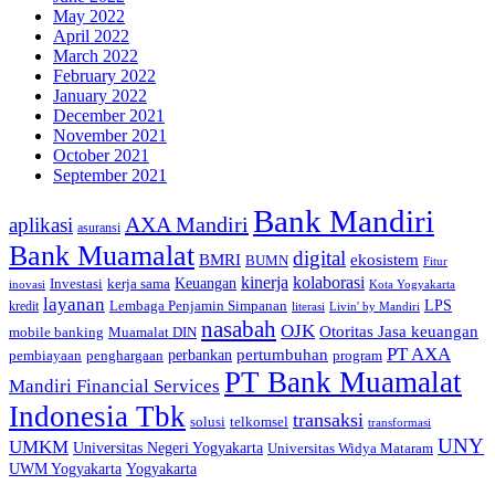
May 2022
April 2022
March 2022
February 2022
January 2022
December 2021
November 2021
October 2021
September 2021
Bank Mandiri
AXA Mandiri
aplikasi
asuransi
Bank Muamalat
digital
BMRI
ekosistem
BUMN
Fitur
kinerja
kolaborasi
Investasi
kerja sama
Keuangan
inovasi
Kota Yogyakarta
layanan
Lembaga Penjamin Simpanan
LPS
kredit
literasi
Livin' by Mandiri
nasabah
OJK
Otoritas Jasa keuangan
mobile banking
Muamalat DIN
PT AXA
pertumbuhan
perbankan
pembiayaan
penghargaan
program
PT Bank Muamalat
Mandiri Financial Services
Indonesia Tbk
transaksi
telkomsel
solusi
transformasi
UNY
UMKM
Universitas Negeri Yogyakarta
Universitas Widya Mataram
Yogyakarta
UWM Yogyakarta