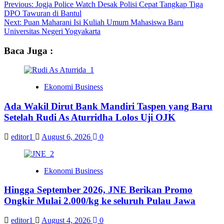
Post
Previous:
Jogja Police Watch Desak Polisi Cepat Tangkap Tiga
DPO Tawuran di Bantul
navigation
Next:
Puan Maharani Isi Kuliah Umum Mahasiswa Baru
Universitas Negeri Yogyakarta
Baca Juga :
Ekonomi Business
Ada Wakil Dirut Bank Mandiri Taspen yang Baru
Setelah Rudi As Aturridha Lolos Uji OJK
editor1
August 6, 2026
0
Ekonomi Business
Hingga September 2026, JNE Berikan Promo
Ongkir Mulai 2.000/kg ke seluruh Pulau Jawa
editor1
August 4, 2026
0