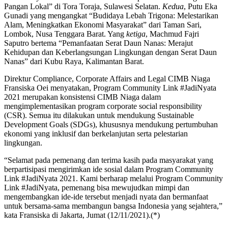
Pangan Lokal” di Tora Toraja, Sulawesi Selatan.
Kedua
, Putu Eka
Gunadi yang mengangkat “Budidaya Lebah Trigona: Melestarikan
Alam, Meningkatkan Ekonomi Masyarakat” dari Taman Sari,
Lombok, Nusa Tenggara Barat. Yang
ketiga
, Machmud Fajri
Saputro bertema “Pemanfaatan Serat Daun Nanas: Merajut
Kehidupan dan Keberlangsungan Lingkungan dengan Serat Daun
Nanas” dari Kubu Raya, Kalimantan Barat.
Direktur Compliance, Corporate Affairs and Legal CIMB Niaga
Fransiska Oei menyatakan, Program Community Link #JadiNyata
2021 merupakan konsistensi CIMB Niaga dalam
mengimplementasikan program corporate social responsibility
(CSR). Semua itu dilakukan untuk mendukung Sustainable
Development Goals (SDGs), khususnya mendukung pertumbuhan
ekonomi yang inklusif dan berkelanjutan serta pelestarian
lingkungan.
“Selamat pada pemenang dan terima kasih pada masyarakat yang
berpartisipasi mengirimkan ide sosial dalam Program Community
Link #JadiNyata 2021. Kami berharap melalui Program Community
Link #JadiNyata, pemenang bisa mewujudkan mimpi dan
mengembangkan ide-ide tersebut menjadi nyata dan bermanfaat
untuk bersama-sama membangun bangsa Indonesia yang sejahtera,”
kata Fransiska di Jakarta, Jumat (12/11/2021).(*)