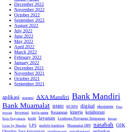
December 2022
November 2022
October 2022
September 2022
August 2022
July 2022
June 2022
May 2022
April 2022
March 2022
February 2022
January 2022
December 2021
November 2021
October 2021
September 2021
Bank Mandiri
AXA Mandiri
aplikasi
asuransi
Bank Muamalat
digital
BMRI
ekosistem
BUMN
Fitur
kinerja
kolaborasi
Investasi
kerja sama
Keuangan
inovasi
layanan
Lembaga Penjamin Simpanan
kredit
Kota Yogyakarta
literasi
nasabah
OJK
LPS
mobile banking
Muamalat DIN
Livin' by Mandiri
Otoritas Jasa keuangan
perbankan
pembiayaan
penghargaan