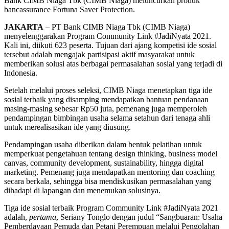
Bank CIMB Niaga Tbk (CIMB Niaga) meluncurkan produk
bancassurance Fortuna Saver Protection.
JAKARTA
– PT Bank CIMB Niaga Tbk (CIMB Niaga)
menyelenggarakan Program Community Link #JadiNyata 2021.
Kali ini, diikuti 623 peserta. Tujuan dari ajang kompetisi ide sosial
tersebut adalah mengajak partisipasi aktif masyarakat untuk
memberikan solusi atas berbagai permasalahan sosial yang terjadi di
Indonesia.
Setelah melalui proses seleksi, CIMB Niaga menetapkan tiga ide
sosial terbaik yang disamping mendapatkan bantuan pendanaan
masing-masing sebesar Rp50 juta, pemenang juga memperoleh
pendampingan bimbingan usaha selama setahun dari tenaga ahli
untuk merealisasikan ide yang diusung.
Pendampingan usaha diberikan dalam bentuk pelatihan untuk
memperkuat pengetahuan tentang design thinking, business model
canvas, community development, sustainability, hingga digital
marketing. Pemenang juga mendapatkan mentoring dan coaching
secara berkala, sehingga bisa mendiskusikan permasalahan yang
dihadapi di lapangan dan menemukan solusinya.
Tiga ide sosial terbaik Program Community Link #JadiNyata 2021
adalah,
pertama
, Seriany Tonglo dengan judul “Sangbuaran: Usaha
Pemberdayaan Pemuda dan Petani Perempuan melalui Pengolahan