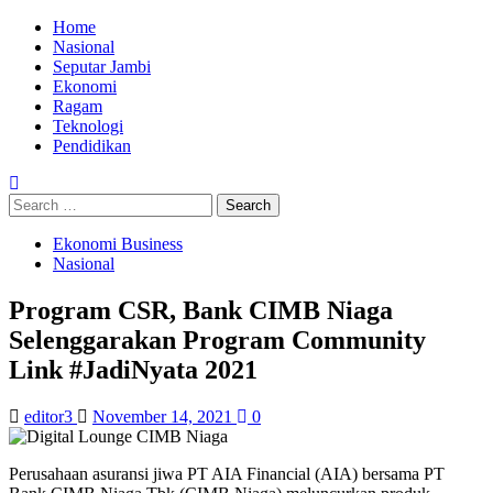
Skip
Primary
Home
to
Menu
Nasional
content
Seputar Jambi
Ekonomi
Ragam
Teknologi
Pendidikan
Search
for:
Ekonomi Business
Nasional
Program CSR, Bank CIMB Niaga
Selenggarakan Program Community
Link #JadiNyata 2021
editor3
November 14, 2021
0
Perusahaan asuransi jiwa PT AIA Financial (AIA) bersama PT