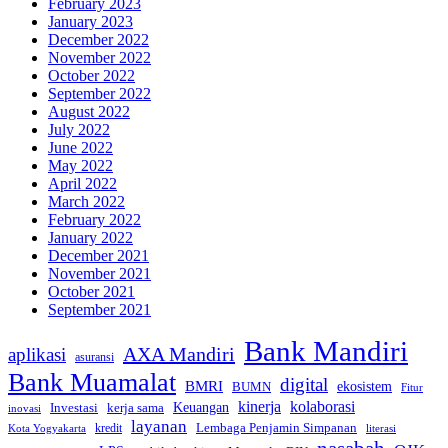
February 2023
January 2023
December 2022
November 2022
October 2022
September 2022
August 2022
July 2022
June 2022
May 2022
April 2022
March 2022
February 2022
January 2022
December 2021
November 2021
October 2021
September 2021
Bank Mandiri
AXA Mandiri
aplikasi
asuransi
Bank Muamalat
digital
BMRI
ekosistem
BUMN
Fitur
kinerja
kolaborasi
Investasi
kerja sama
Keuangan
inovasi
layanan
Lembaga Penjamin Simpanan
kredit
Kota Yogyakarta
literasi