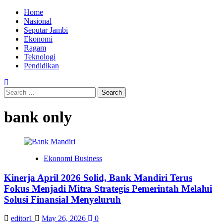
Skip
Primary
Home
to
Menu
Nasional
content
Seputar Jambi
Ekonomi
Ragam
Teknologi
Pendidikan
Search
for:
bank only
Ekonomi Business
Kinerja April 2026 Solid, Bank Mandiri Terus
Fokus Menjadi Mitra Strategis Pemerintah Melalui
Solusi Finansial Menyeluruh
editor1
May 26, 2026
0