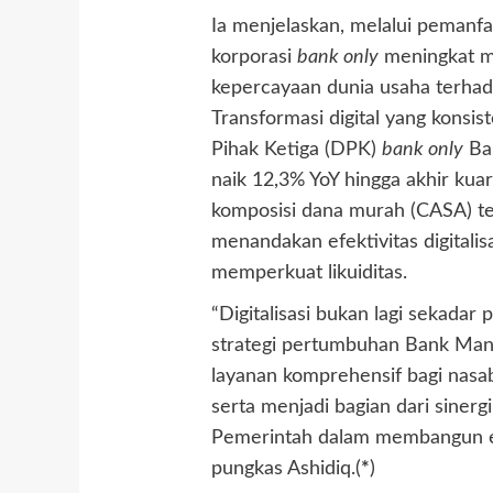
Ia menjelaskan, melalui pemanfaa
korporasi
bank only
meningkat me
kepercayaan dunia usaha terhada
Transformasi digital yang kons
Pihak Ketiga (DPK)
bank only
Ban
naik 12,3% YoY hingga akhir kuart
komposisi dana murah (CASA) te
menandakan efektivitas digitalis
memperkuat likuiditas.
“Digitalisasi bukan lagi sekadar
strategi pertumbuhan Bank Man
layanan komprehensif bagi nas
serta menjadi bagian dari siner
Pemerintah dalam membangun eko
pungkas Ashidiq.(
*
)