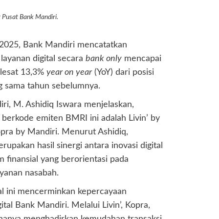
 Pusat Bank Mandiri.
2025, Bank Mandiri mencatatkan
layanan digital secara
bank only
mencapai
melesat 13,3%
year on year
(YoY) dari posisi
ng sama tahun sebelumnya.
ri, M. Ashidiq Iswara menjelaskan,
nk berkode emiten BMRI ini adalah Livin’ by
opra by Mandiri. Menurut Ashidiq,
upakan hasil sinergi antara inovasi digital
 finansial yang berorientasi pada
ayanan nasabah.
al ini mencerminkan kepercayaan
tal Bank Mandiri. Melalui Livin’, Kopra,