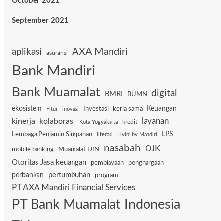
October 2021
September 2021
AXA Mandiri
aplikasi
asuransi
Bank Mandiri
Bank Muamalat
digital
BMRI
BUMN
ekosistem
Keuangan
Investasi
kerja sama
Fitur
inovasi
layanan
kinerja
kolaborasi
kredit
Kota Yogyakarta
Lembaga Penjamin Simpanan
LPS
literasi
Livin' by Mandiri
nasabah
OJK
mobile banking
Muamalat DIN
Otoritas Jasa keuangan
pembiayaan
penghargaan
pertumbuhan
perbankan
program
PT AXA Mandiri Financial Services
PT Bank Muamalat Indonesia