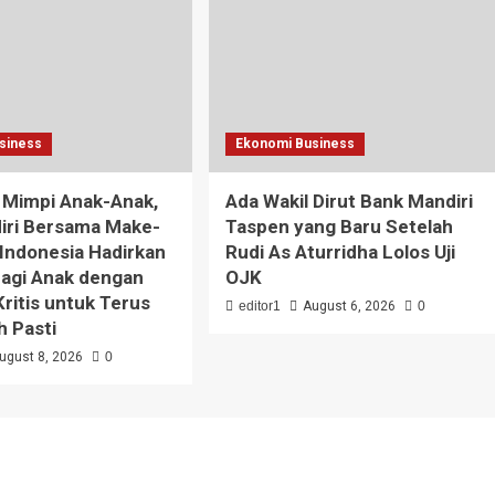
siness
Ekonomi Business
 Mimpi Anak-Anak,
Ada Wakil Dirut Bank Mandiri
iri Bersama Make-
Taspen yang Baru Setelah
Indonesia Hadirkan
Rudi As Aturridha Lolos Uji
agi Anak dengan
OJK
Kritis untuk Terus
editor1
August 6, 2026
0
 Pasti
ugust 8, 2026
0