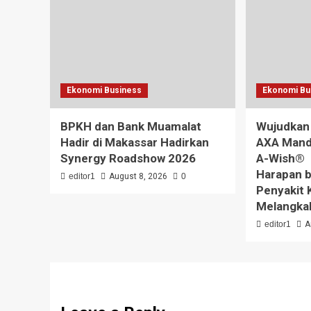
Ekonomi Business
Ekonomi Bu
BPKH dan Bank Muamalat
Wujudkan
Hadir di Makassar Hadirkan
AXA Mand
Synergy Roadshow 2026
A-Wish® 
Harapan b
editor1
August 8, 2026
0
Penyakit 
Melangkah
editor1
A