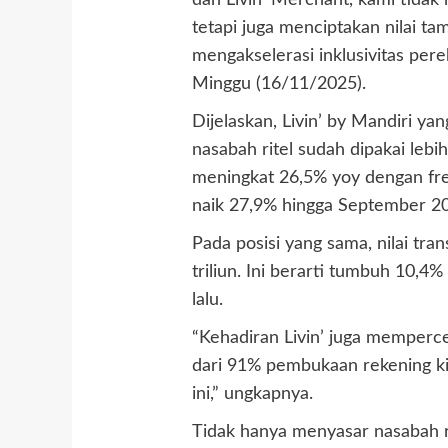
dan Livin’ Merchant, kami tida
tetapi juga menciptakan nilai t
mengakselerasi inklusivitas per
Minggu (16/11/2025).
Dijelaskan, Livin’ by Mandiri y
nasabah ritel sudah dipakai lebih
meningkat 26,5% yoy dengan frek
naik 27,9% hingga September 2
Pada posisi yang sama, nilai tra
triliun. Ini berarti tumbuh 10,
lalu.
“Kehadiran Livin’ juga memperce
dari 91% pembukaan rekening kini
ini,” ungkapnya.
Tidak hanya menyasar nasabah r