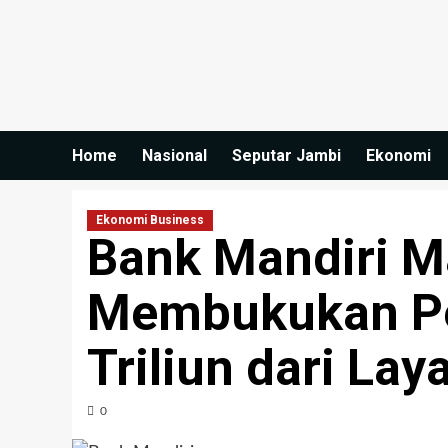
Skip
to
content
Home
Nasional
Seputar Jambi
Ekonomi
Ekonomi Business
Bank Mandiri 
Membukukan Pe
Triliun dari Lay
0