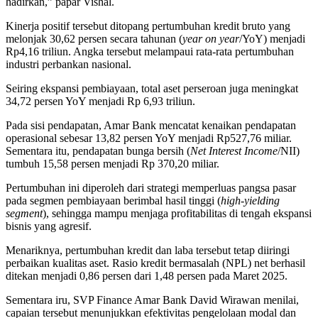
hadirkan,” papar Vishal.
Kinerja positif tersebut ditopang pertumbuhan kredit bruto yang
melonjak 30,62 persen secara tahunan (
year on year
/YoY) menjadi
Rp4,16 triliun. Angka tersebut melampaui rata-rata pertumbuhan
industri perbankan nasional.
Seiring ekspansi pembiayaan, total aset perseroan juga meningkat
34,72 persen YoY menjadi Rp 6,93 triliun.
Pada sisi pendapatan, Amar Bank mencatat kenaikan pendapatan
operasional sebesar 13,82 persen YoY menjadi Rp527,76 miliar.
Sementara itu, pendapatan bunga bersih (
Net Interest Income
/NII)
tumbuh 15,58 persen menjadi Rp 370,20 miliar.
Pertumbuhan ini diperoleh dari strategi memperluas pangsa pasar
pada segmen pembiayaan berimbal hasil tinggi (
high-yielding
segment
), sehingga mampu menjaga profitabilitas di tengah ekspansi
bisnis yang agresif.
Menariknya, pertumbuhan kredit dan laba tersebut tetap diiringi
perbaikan kualitas aset. Rasio kredit bermasalah (NPL) net berhasil
ditekan menjadi 0,86 persen dari 1,48 persen pada Maret 2025.
Sementara iru, SVP Finance Amar Bank David Wirawan menilai,
capaian tersebut menunjukkan efektivitas pengelolaan modal dan