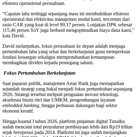
efisiensi operasional perusahaan.
“Capaian laba tertinggi sepanjang masa ini membuktikan efisiensi
operasional dan efektivitas manajemen modal kami, tercermin dari
rasio CAR yang kuat di level 99,17 persen. Lonjakan DPK sebesar
115,46 persen YoY juga berhasil mengoptimalkan biaya dana kami,”
kata David.
David melanjutkan, fokus perusahaan ke depan adalah menjaga
pertumbuhan laba yang sehat dan berkelanjutan guna memperkuat
fondasi keuangan sekaligus mempertahankan kemampuan
membagikan dividen kepada pemegang saham.
Fokus Pertumbuhan Berkelanjutan
Saat paparan publik, manajemen Amar Bank juga memaparkan
sejumlah strategi yang bakal menjadi fokus pertumbuhan sepanjang
2026. Strategi tersebut meliputi penguatan inovasi teknologi,
akselerasi bisnis ritel dan UMKM, pengembangan layanan
embedded banking
, hingga perluasan dukungan bagi sektor
ekonomi kreatif.
Hingga kuartal I tahun 2026, platform pinjaman digital Tunaiku
sudah mencatat total penyaluran pembiayaan lebih dari Rp19 triliun
sejak beroperasi pada 2014. Platform ini juga sudah menjangkau