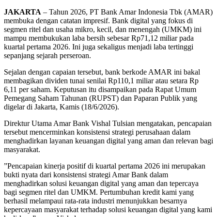
JAKARTA
– Tahun 2026, PT Bank Amar Indonesia Tbk (AMAR)
membuka dengan catatan impresif. Bank digital yang fokus di
segmen ritel dan usaha mikro, kecil, dan menengah (UMKM) ini
mampu membukukan laba bersih sebesar Rp71,12 miliar pada
kuartal pertama 2026. Ini juga sekaligus menjadi laba tertinggi
sepanjang sejarah perseroan.
Sejalan dengan capaian tersebut, bank berkode AMAR ini bakal
membagikan dividen tunai senilai Rp110,1 miliar atau setara Rp
6,11 per saham. Keputusan itu disampaikan pada Rapat Umum
Pemegang Saham Tahunan (RUPST) dan Paparan Publik yang
digelar di Jakarta, Kamis (18/6/2026).
Direktur Utama Amar Bank Vishal Tulsian mengatakan, pencapaian
tersebut mencerminkan konsistensi strategi perusahaan dalam
menghadirkan layanan keuangan digital yang aman dan relevan bagi
masyarakat.
”Pencapaian kinerja positif di kuartal pertama 2026 ini merupakan
bukti nyata dari konsistensi strategi Amar Bank dalam
menghadirkan solusi keuangan digital yang aman dan tepercaya
bagi segmen ritel dan UMKM. Pertumbuhan kredit kami yang
berhasil melampaui rata-rata industri menunjukkan besarnya
kepercayaan masyarakat terhadap solusi keuangan digital yang kami