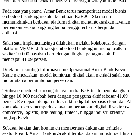
lebih dari 500.000 pelaku UMKM di berbagai wilayah Indonesia.
Pada saat yang sama, Amar Bank terus memperkuat model bisnis
embedded banking melalui kemitraan B2B2C. Skema ini
memungkinkan berbagai platform digital mengintegrasikan layanan
perbankan secara langsung tanpa pengguna harus berpindah
aplikasi.
Salah satu implementasinya dilakukan melalui kolaborasi dengan
platform MyMRTJ. Strategi embedded banking ini menghasilkan
sekitar 10.000 nasabah baru dengan tingkat pengguna aktif
mencapai 41,09 persen.
Direktur Teknologi Informasi dan Operasional Amar Bank Kevin
Kane menegaskan, model kemitraan digital akan menjadi salah satu
motor utama pertumbuhan perseroan.
“Solusi embedded banking dengan mitra B2B telah mendatangkan
hingga 10.000 nasabah baru dengan pengguna aktif sebesar 41,09
persen. Ke depan, dengan infrastruktur digital berbasis cloud dan AI
kami akan terus memperluas layanan perbankan digital di sektor e-
commerce, logistik, ride-hailing, fintech, hingga industri kreatif,”
ungkap Kevin.
Sebagai bagian dari komitmen memperluas dukungan terhadap
sektor kreatif, Amar Bank juga aktif terlibat dalam industri perfilman