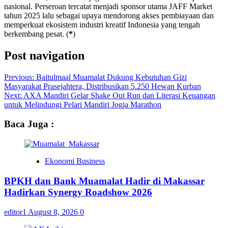
nasional. Perseroan tercatat menjadi sponsor utama JAFF Market
tahun 2025 lalu sebagai upaya mendorong akses pembiayaan dan
memperkuat ekosistem industri kreatif Indonesia yang tengah
berkembang pesat. (
*
)
Post navigation
Previous:
Baitulmaal Muamalat Dukung Kebutuhan Gizi
Masyarakat Prasejahtera, Distribusikan 5.250 Hewan Kurban
Next:
AXA Mandiri Gelar Shake Out Run dan Literasi Keuangan
untuk Melindungi Pelari Mandiri Jogja Marathon
Baca Juga :
Ekonomi Business
BPKH dan Bank Muamalat Hadir di Makassar
Hadirkan Synergy Roadshow 2026
editor1
August 8, 2026
0