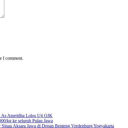
me I comment.
 As Aturridha Lolos Uji OJK
00/kg ke seluruh Pulau Jawa
r Sinau Aksara Jawa di Depan Benteng Vredenburg Yogyakarta