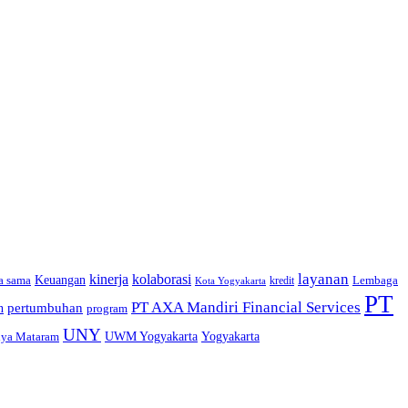
layanan
kinerja
kolaborasi
a sama
Keuangan
Lembaga
kredit
Kota Yogyakarta
PT
PT AXA Mandiri Financial Services
pertumbuhan
n
program
UNY
Yogyakarta
dya Mataram
UWM Yogyakarta