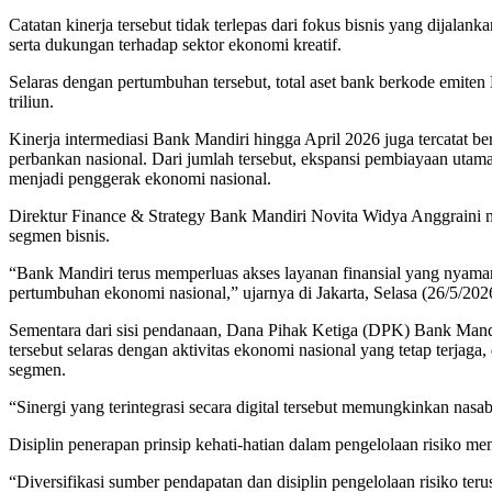
Catatan kinerja tersebut tidak terlepas dari fokus bisnis yang dij
serta dukungan terhadap sektor ekonomi kreatif.
Selaras dengan pertumbuhan tersebut, total aset bank berkode emiten
triliun.
Kinerja intermediasi Bank Mandiri hingga April 2026 juga tercatat b
perbankan nasional. Dari jumlah tersebut, ekspansi pembiayaan utam
menjadi penggerak ekonomi nasional.
Direktur Finance & Strategy Bank Mandiri Novita Widya Anggraini men
segmen bisnis.
“Bank Mandiri terus memperluas akses layanan finansial yang nyama
pertumbuhan ekonomi nasional,” ujarnya di Jakarta, Selasa (26/5/202
Sementara dari sisi pendanaan, Dana Pihak Ketiga (DPK) Bank Mandi
tersebut selaras dengan aktivitas ekonomi nasional yang tetap terja
segmen.
“Sinergi yang terintegrasi secara digital tersebut memungkinkan nas
Disiplin penerapan prinsip kehati-hatian dalam pengelolaan risiko m
“Diversifikasi sumber pendapatan dan disiplin pengelolaan risiko te