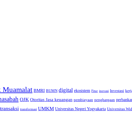
 Muamalat
digital
BMRI
ekosistem
BUMN
Investasi
kerj
inovasi
Fitur
nasabah
OJK
Otoritas Jasa keuangan
perbanka
pembiayaan
penghargaan
transaksi
UMKM
Universitas Negeri Yogyakarta
Universitas Wi
transformasi