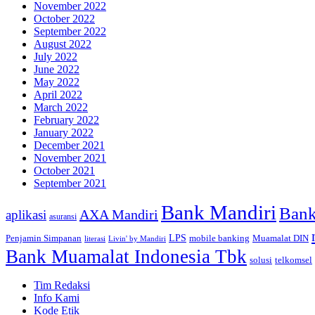
November 2022
October 2022
September 2022
August 2022
July 2022
June 2022
May 2022
April 2022
March 2022
February 2022
January 2022
December 2021
November 2021
October 2021
September 2021
Bank Mandiri
Bank
AXA Mandiri
aplikasi
asuransi
Penjamin Simpanan
LPS
mobile banking
Muamalat DIN
literasi
Livin' by Mandiri
Bank Muamalat Indonesia Tbk
telkomsel
solusi
Tim Redaksi
Info Kami
Kode Etik