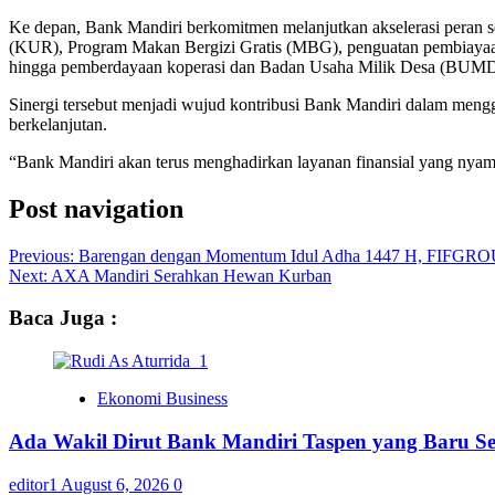
Ke depan, Bank Mandiri berkomitmen melanjutkan akselerasi peran se
(KUR), Program Makan Bergizi Gratis (MBG), penguatan pembiayaan U
hingga pemberdayaan koperasi dan Badan Usaha Milik Desa (BUMD
Sinergi tersebut menjadi wujud kontribusi Bank Mandiri dalam mengg
berkelanjutan.
“Bank Mandiri akan terus menghadirkan layanan finansial yang nyam
Post navigation
Previous:
Barengan dengan Momentum Idul Adha 1447 H, FIFGROU
Next:
AXA Mandiri Serahkan Hewan Kurban
Baca Juga :
Ekonomi Business
Ada Wakil Dirut Bank Mandiri Taspen yang Baru Se
editor1
August 6, 2026
0