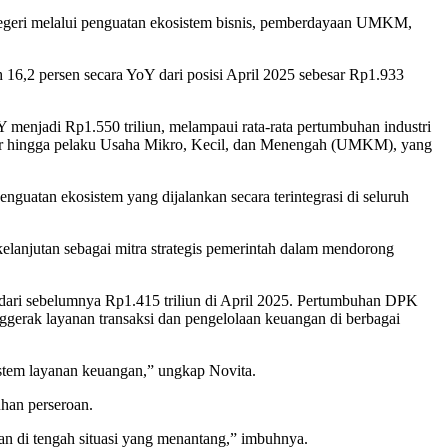
i negeri melalui penguatan ekosistem bisnis, pemberdayaan UMKM,
 16,2 persen secara YoY dari posisi April 2025 sebesar Rp1.933
Y menjadi Rp1.550 triliun, melampaui rata-rata pertumbuhan industri
 besar hingga pelaku Usaha Mikro, Kecil, dan Menengah (UMKM), yang
guatan ekosistem yang dijalankan secara terintegrasi di seluruh
elanjutan sebagai mitra strategis pemerintah dalam mendorong
 dari sebelumnya Rp1.415 triliun di April 2025. Pertumbuhan DPK
nggerak layanan transaksi dan pengelolaan keuangan di berbagai
sistem layanan keuangan,” ungkap Novita.
uhan perseroan.
tan di tengah situasi yang menantang,” imbuhnya.