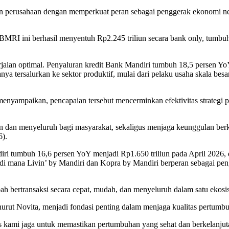
alankan perusahaan dengan memperkuat peran sebagai penggerak ekonom
 BMRI ini berhasil menyentuh Rp2.245 triliun secara bank only, tumbuh
erjalan optimal. Penyaluran kredit Bank Mandiri tumbuh 18,5 persen Yo
anya tersalurkan ke sektor produktif, mulai dari pelaku usaha skala
yampaikan, pencapaian tersebut mencerminkan efektivitas strategi pen
n dan menyeluruh bagi masyarakat, sekaligus menjaga keunggulan berk
6).
ri tumbuh 16,6 persen YoY menjadi Rp1.650 triliun pada April 2026,
ga, di mana Livin’ by Mandiri dan Kopra by Mandiri berperan sebagai pe
abah bertransaksi secara cepat, mudah, dan menyeluruh dalam satu eko
enurut Novita, menjadi fondasi penting dalam menjaga kualitas pertumb
rus kami jaga untuk memastikan pertumbuhan yang sehat dan berkelanju