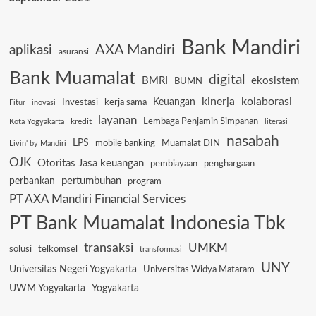
Bank Mandiri
AXA Mandiri
aplikasi
asuransi
Bank Muamalat
digital
BMRI
ekosistem
BUMN
kinerja
kolaborasi
Keuangan
Investasi
kerja sama
Fitur
inovasi
layanan
Lembaga Penjamin Simpanan
kredit
Kota Yogyakarta
literasi
nasabah
LPS
mobile banking
Muamalat DIN
Livin' by Mandiri
OJK
Otoritas Jasa keuangan
pembiayaan
penghargaan
pertumbuhan
perbankan
program
PT AXA Mandiri Financial Services
PT Bank Muamalat Indonesia Tbk
transaksi
UMKM
solusi
telkomsel
transformasi
UNY
Universitas Negeri Yogyakarta
Universitas Widya Mataram
UWM Yogyakarta
Yogyakarta