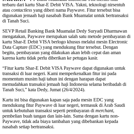
terbaru dari kartu Shar-E Debit VISA. Yakni, teknologi nirsentuh
atau
contactless
yang diberi nama Paywave. Fitur tersebut bisa
digunakan jemaah haji nasabah Bank Muamalat untuk bertransaksi
di Tanah Suci.
SEVP Retail Banking Bank Muamalat Dedy Suryadi Dharmawan
mengatakan, Paywave merupakan salah satu metode pembayaran di
kartu Shar-E Debit VISA berlogo khusus melalui mesin Electronic
Data Capture (EDC) yang mendukung fitur tersebut. Dengan
begitu, pembayaran yang dilakukan akan lebih cepat dan aman
karena kartu tidak perlu diberikan ke petugas kasir.
“Fitur kartu Shar-E Debit VISA Paywave dapat digunakan untuk
transaksi di luar negeri. Kami memperkenalkan fitur ini pada
momentum musim haji tahun ini dengan harapan dapat
memudahkan transaksi jemaah haji Indonesia selama beribadah di
Tanah Suci,” kata Dedy, Jumat (26/4/2024).
Kartu ini bisa digunakan kapan saja pada mesin EDC yang
mendukung fitur Paywave di luar negeri, termasuk di Arab Saudi
untuk kebutuhan transaksi seperti pembayaran di
merchant
,
pembelian buah tangan dan lain-lain. Sama dengan kartu non-
Paywave, tidak ada biaya tambahan yang dibebankan kepada
nasabah setiap bertransaksi.