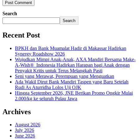
Search
Search
Recent Post
BPKH dan Bank Muamalat Hadir di Makassar Hadirkan
Synergy Roadshow 2026
Wujudkan Mimpi Anak-Anak, AXA Mandiri Bersama Make-
A-Wish® Indonesia Hadirkan Harapan bagi Anak dengan
Penyakit Kritis untuk Terus Melangkah Pasti
Seni yang Merawat, Perempuan yang Menguatkan
Ada Wakil Dirut Bank Mandiri Taspen yang Baru Setelah
Rudi As Aturridha Lolos Uji OJK
Hingga September 2026, JNE Berikan Promo Ongkir Mulai
2.000/kg ke seluruh Pulau Jawa
Archives
August 2026
July 2026
June 2026