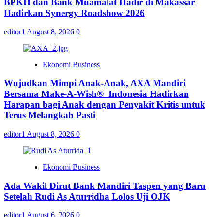
BPKH dan Bank Muamalat Hadir di Makassar
Hadirkan Synergy Roadshow 2026
editor1
August 8, 2026
0
Ekonomi Business
Wujudkan Mimpi Anak-Anak, AXA Mandiri
Bersama Make-A-Wish® Indonesia Hadirkan
Harapan bagi Anak dengan Penyakit Kritis untuk
Terus Melangkah Pasti
editor1
August 8, 2026
0
Ekonomi Business
Ada Wakil Dirut Bank Mandiri Taspen yang Baru
Setelah Rudi As Aturridha Lolos Uji OJK
editor1
August 6, 2026
0