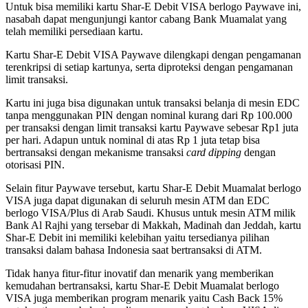
Untuk bisa memiliki kartu Shar-E Debit VISA berlogo Paywave ini,
nasabah dapat mengunjungi kantor cabang Bank Muamalat yang
telah memiliki persediaan kartu.
Kartu Shar-E Debit VISA Paywave dilengkapi dengan pengamanan
terenkripsi di setiap kartunya, serta diproteksi dengan pengamanan
limit transaksi.
Kartu ini juga bisa digunakan untuk transaksi belanja di mesin EDC
tanpa menggunakan PIN dengan nominal kurang dari Rp 100.000
per transaksi dengan limit transaksi kartu Paywave sebesar Rp1 juta
per hari. Adapun untuk nominal di atas Rp 1 juta tetap bisa
bertransaksi dengan mekanisme transaksi
card dipping
dengan
otorisasi PIN.
Selain fitur Paywave tersebut, kartu Shar-E Debit Muamalat berlogo
VISA juga dapat digunakan di seluruh mesin ATM dan EDC
berlogo VISA/Plus di Arab Saudi. Khusus untuk mesin ATM milik
Bank Al Rajhi yang tersebar di Makkah, Madinah dan Jeddah, kartu
Shar-E Debit ini memiliki kelebihan yaitu tersedianya pilihan
transaksi dalam bahasa Indonesia saat bertransaksi di ATM.
Tidak hanya fitur-fitur inovatif dan menarik yang memberikan
kemudahan bertransaksi, kartu Shar-E Debit Muamalat berlogo
VISA juga memberikan program menarik yaitu Cash Back 15%