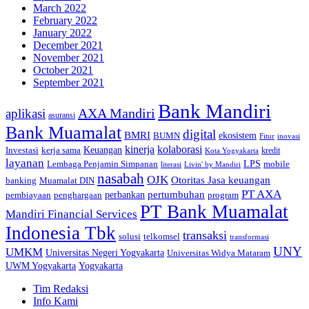
March 2022
February 2022
January 2022
December 2021
November 2021
October 2021
September 2021
Bank Mandiri
AXA Mandiri
aplikasi
asuransi
Bank Muamalat
digital
BMRI
ekosistem
BUMN
inovasi
Fitur
kinerja
kolaborasi
Investasi
kerja sama
Keuangan
kredit
Kota Yogyakarta
layanan
Lembaga Penjamin Simpanan
LPS
mobile
literasi
Livin' by Mandiri
nasabah
OJK
Otoritas Jasa keuangan
banking
Muamalat DIN
PT AXA
pertumbuhan
perbankan
pembiayaan
penghargaan
program
PT Bank Muamalat
Mandiri Financial Services
Indonesia Tbk
transaksi
telkomsel
solusi
transformasi
UNY
UMKM
Universitas Negeri Yogyakarta
Universitas Widya Mataram
Yogyakarta
UWM Yogyakarta
Tim Redaksi
Info Kami