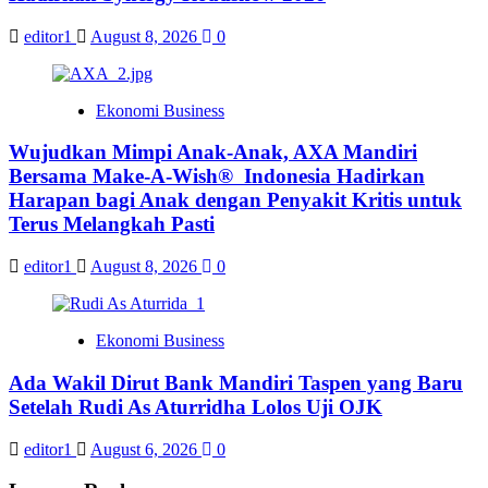
editor1
August 8, 2026
0
Ekonomi Business
Wujudkan Mimpi Anak-Anak, AXA Mandiri
Bersama Make-A-Wish® Indonesia Hadirkan
Harapan bagi Anak dengan Penyakit Kritis untuk
Terus Melangkah Pasti
editor1
August 8, 2026
0
Ekonomi Business
Ada Wakil Dirut Bank Mandiri Taspen yang Baru
Setelah Rudi As Aturridha Lolos Uji OJK
editor1
August 6, 2026
0