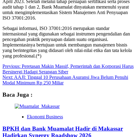
April 2023. Setelah melalui tahap persiapan sertifikasi serta proses
audit tahap 1 dan 2, Bank Muamalat dinyatakan memenuhi syarat
untuk mengimplementasikan Sistem Manajemen Anti Penyuapan
ISO 37001:2016.
Sebagai informasi, ISO 37001:2016 merupakan standar
internasional yang digunakan sebagai instrumen pengendalian dan
pencegahan praktik penyuapan dalam suatu organisasi.
Implementasinya bertujuan untuk membangun manajemen bisnis
yang berintegritas yang didasari oleh nilai-nilai etika dan tata kelola
yang profesional.(*)
Post
Previous:
Peretasan Makin Massif, Pemerintah dan Korporasi Harus
Bersinergi Hadapi Serangan Siber
navigation
Next:
AAJI: Tinggal 10 Perusahaan Asuransi Jiwa Belum Penuhi
Modal Minimum Rp 250 Miliar
Baca Juga :
Ekonomi Business
BPKH dan Bank Muamalat Hadir di Makassar
Hadirkan Synergy Roadshow 2026