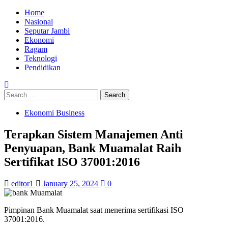
Skip
Primary
Home
to
Menu
Nasional
content
Seputar Jambi
Ekonomi
Ragam
Teknologi
Pendidikan
Search
for:
Ekonomi Business
Terapkan Sistem Manajemen Anti
Penyuapan, Bank Muamalat Raih
Sertifikat ISO 37001:2016
editor1
January 25, 2024
0
Pimpinan Bank Muamalat saat menerima sertifikasi ISO
37001:2016.