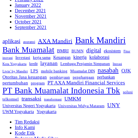
January 2022
December 2021
November 2021
October 2021
September 2021
Bank Mandiri
AXA Mandiri
aplikasi
asuransi
Bank Muamalat
digital
BMRI
ekosistem
BUMN
Fitur
kinerja
kolaborasi
Investasi
kerja sama
Keuangan
inovasi
layanan
Lembaga Penjamin Simpanan
kredit
Kota Yogyakarta
literasi
nasabah
OJK
LPS
mobile banking
Muamalat DIN
Livin' by Mandiri
Otoritas Jasa keuangan
perbankan
pembiayaan
penghargaan
PT AXA Mandiri Financial Services
pertumbuhan
program
PT Bank Muamalat Indonesia Tbk
solusi
transaksi
UMKM
telkomsel
transformasi
UNY
Universitas Negeri Yogyakarta
Universitas Widya Mataram
Yogyakarta
UWM Yogyakarta
Tim Redaksi
Info Kami
Kode Etik