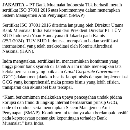
JAKARTA
– PT Bank Muamalat Indonesia Tbk berhasil meraih
sertifikat ISO 37001:2016 atas komitmennya dalam menerapkan
Sistem Manajemen Anti Penyuapan (SMAP).
Sertifikat ISO 37001:2016 diterima langsung oleh Direktur Utama
Bank Muamalat Indra Falatehan dari President Director PT TÜV
SÜD Indonesia Yuan Handayana di Jakarta pada Kamis
(25/1/2024). TUV SUD Indonesia merupakan badan sertifikasi
internasional yang telah terakreditasi oleh Komite Akreditasi
Nasional (KAN).
Indra mengatakan, sertifikasi ini mencerminkan komitmen yang
tinggi pionir bank syariah di Tanah Air ini untuk menerapkan tata
kelola perusahaan yang baik atau
Good Corporate Governance
(GCG) dalam menjalankan bisnis. Ia optimistis dengan implementasi
GCG yang komprehensif, maka proses bisnis yang lebih efisien,
transparan dan akuntabel bisa tercapai.
“Kami berkomitmen melakukan upaya pencegahan tindak pidana
korupsi dan fraud di lingkup internal berdasarkan prinsip GCG,
code of conduct serta menerapkan Sistem Manajemen Anti
Penyuapan (SMAP). Komitmen ini tentunya akan berdampak positif
pada kepercayaan pemangku kepentingan terhadap Bank
Muamalat,” kata Indra.