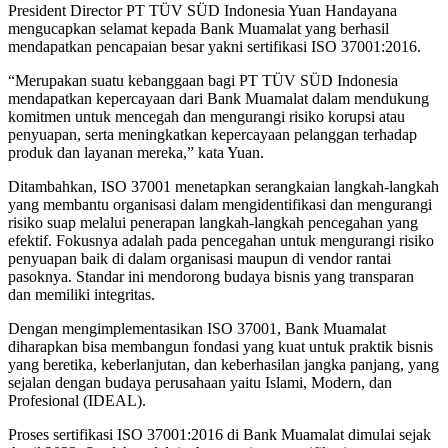
President Director PT TÜV SÜD Indonesia Yuan Handayana
mengucapkan selamat kepada Bank Muamalat yang berhasil
mendapatkan pencapaian besar yakni sertifikasi ISO 37001:2016.
“Merupakan suatu kebanggaan bagi PT TÜV SÜD Indonesia
mendapatkan kepercayaan dari Bank Muamalat dalam mendukung
komitmen untuk mencegah dan mengurangi risiko korupsi atau
penyuapan, serta meningkatkan kepercayaan pelanggan terhadap
produk dan layanan mereka,” kata Yuan.
Ditambahkan, ISO 37001 menetapkan serangkaian langkah-langkah
yang membantu organisasi dalam mengidentifikasi dan mengurangi
risiko suap melalui penerapan langkah-langkah pencegahan yang
efektif. Fokusnya adalah pada pencegahan untuk mengurangi risiko
penyuapan baik di dalam organisasi maupun di vendor rantai
pasoknya. Standar ini mendorong budaya bisnis yang transparan
dan memiliki integritas.
Dengan mengimplementasikan ISO 37001, Bank Muamalat
diharapkan bisa membangun fondasi yang kuat untuk praktik bisnis
yang beretika, keberlanjutan, dan keberhasilan jangka panjang, yang
sejalan dengan budaya perusahaan yaitu Islami, Modern, dan
Profesional (IDEAL).
Proses sertifikasi ISO 37001:2016 di Bank Muamalat dimulai sejak