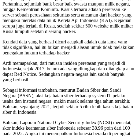
Pertamina, sejumlah bank besar baik swasta maupun milik negara,
hingga Kementrian Kominfo. Kasus terbaru adalah peretasan ke
server sebuah perusahaan sekuritas serta ancaman dari hacker yang
mengaku meretas data milik Kereta Api Indonesia (KAI). Kejadian
serupa juga terjadi di Rusia, setelah sekitar 500 website milik militer
Rusia lumpuh setelah diserang hacker.
Kendati data yang berhasil dicuri acapkali adalah data lama yang
tidak signifikan, hal itu bukan menjadi alasan untuk tidak melakukan
penegakan hukum terhadap hacker.
Ardi memaparkan, dari ratusan insiden peretasan yang terjadi di
Indonesia, sejak 2017, belum ada yang diungkap dan ditangkap atau
dapat Red Notice. Sedangkan negara-negara lain sudah banyak
yang berhasil.
Sebagai informasi tambahan, menurut Badan Siber dan Sandi
Negara (BSSN), aksi kejahatan siber terhadap system IT pelaku
usaha dan instansi negara, makin marak selama tiga tahun terakhir.
Bahkan, sepanjang 2021, terjadi sekitar 5 ribu lebih kasus kejahatan
siber di Indonesia.
Bahkan, Laporan National Cyber Security Index (NCSI) mencatat,
skor indeks keamanan siber Indonesia sebesar 38,96 poin dari 100
pada 2022. Angka ini menempatkan Indonesia berada di peringkat