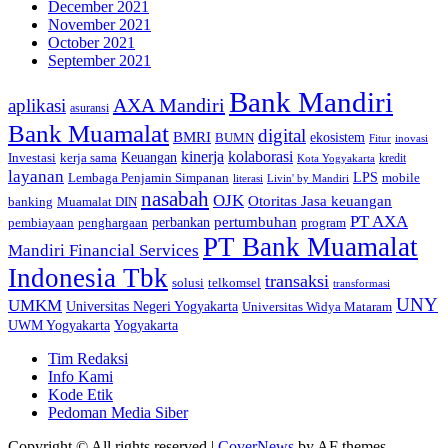
December 2021
November 2021
October 2021
September 2021
Bank Mandiri
AXA Mandiri
aplikasi
asuransi
Bank Muamalat
digital
BMRI
ekosistem
BUMN
inovasi
Fitur
kinerja
kolaborasi
Investasi
kerja sama
Keuangan
kredit
Kota Yogyakarta
layanan
Lembaga Penjamin Simpanan
LPS
mobile
literasi
Livin' by Mandiri
nasabah
OJK
Otoritas Jasa keuangan
banking
Muamalat DIN
PT AXA
pertumbuhan
perbankan
pembiayaan
penghargaan
program
PT Bank Muamalat
Mandiri Financial Services
Indonesia Tbk
transaksi
telkomsel
solusi
transformasi
UNY
UMKM
Universitas Negeri Yogyakarta
Universitas Widya Mataram
Yogyakarta
UWM Yogyakarta
Tim Redaksi
Info Kami
Kode Etik
Pedoman Media Siber
Copyright © All rights reserved
|
CoverNews
by AF themes.