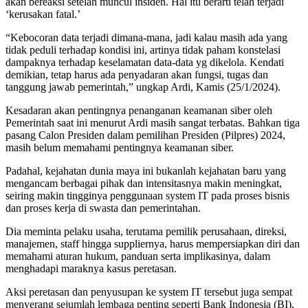
akan bereaksi setelah muncul insiden. Hal itu berarti telah terjadi
‘kerusakan fatal.’
“Kebocoran data terjadi dimana-mana, jadi kalau masih ada yang
tidak peduli terhadap kondisi ini, artinya tidak paham konstelasi
dampaknya terhadap keselamatan data-data yg dikelola. Kendati
demikian, tetap harus ada penyadaran akan fungsi, tugas dan
tanggung jawab pemerintah,” ungkap Ardi, Kamis (25/1/2024).
Kesadaran akan pentingnya penanganan keamanan siber oleh
Pemerintah saat ini menurut Ardi masih sangat terbatas. Bahkan tiga
pasang Calon Presiden dalam pemilihan Presiden (Pilpres) 2024,
masih belum memahami pentingnya keamanan siber.
Padahal, kejahatan dunia maya ini bukanlah kejahatan baru yang
mengancam berbagai pihak dan intensitasnya makin meningkat,
seiring makin tingginya penggunaan system IT pada proses bisnis
dan proses kerja di swasta dan pemerintahan.
Dia meminta pelaku usaha, terutama pemilik perusahaan, direksi,
manajemen, staff hingga suppliernya, harus mempersiapkan diri dan
memahami aturan hukum, panduan serta implikasinya, dalam
menghadapi maraknya kasus peretasan.
Aksi peretasan dan penyusupan ke system IT tersebut juga sempat
menyerang sejumlah lembaga penting seperti Bank Indonesia (BI),