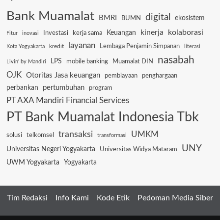
Bank Muamalat
digital
BMRI
ekosistem
BUMN
kinerja
kolaborasi
Keuangan
Investasi
kerja sama
Fitur
inovasi
layanan
Lembaga Penjamin Simpanan
kredit
Kota Yogyakarta
literasi
nasabah
LPS
mobile banking
Muamalat DIN
Livin' by Mandiri
OJK
Otoritas Jasa keuangan
pembiayaan
penghargaan
pertumbuhan
perbankan
program
PT AXA Mandiri Financial Services
PT Bank Muamalat Indonesia Tbk
transaksi
UMKM
solusi
telkomsel
transformasi
UNY
Universitas Negeri Yogyakarta
Universitas Widya Mataram
UWM Yogyakarta
Yogyakarta
Tim Redaksi
Info Kami
Kode Etik
Pedoman Media Siber