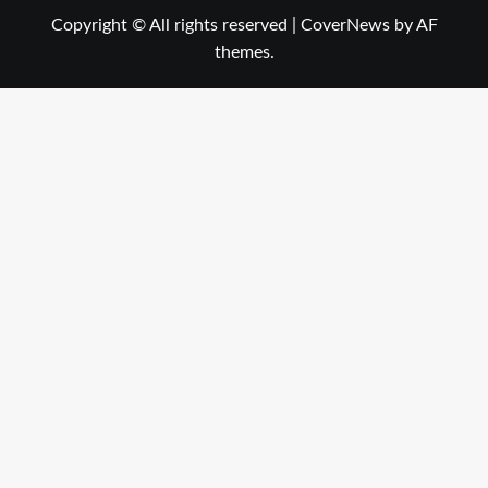
Copyright © All rights reserved
|
CoverNews
by AF
themes.