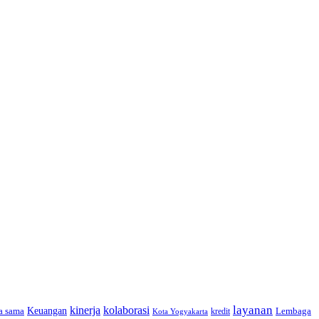
layanan
kinerja
kolaborasi
a sama
Keuangan
Lembaga
kredit
Kota Yogyakarta