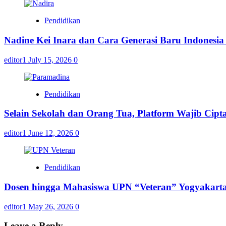
Pendidikan
Nadine Kei Inara dan Cara Generasi Baru Indones
editor1
July 15, 2026
0
Pendidikan
Selain Sekolah dan Orang Tua, Platform Wajib Cip
editor1
June 12, 2026
0
Pendidikan
Dosen hingga Mahasiswa UPN “Veteran” Yogyakarta
editor1
May 26, 2026
0
Leave a Reply