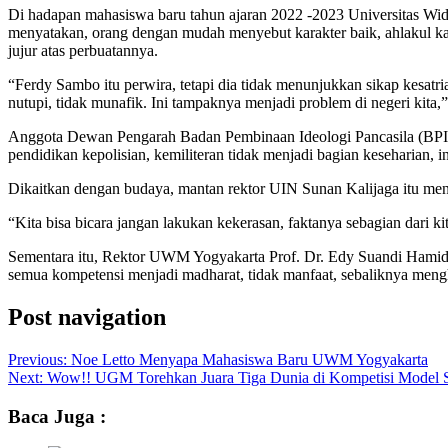
Di hadapan mahasiswa baru tahun ajaran 2022 -2023 Universitas W
menyatakan, orang dengan mudah menyebut karakter baik, ahlakul kari
jujur atas perbuatannya.
“Ferdy Sambo itu perwira, tetapi dia tidak menunjukkan sikap kesatr
nutupi, tidak munafik. Ini tampaknya menjadi problem di negeri kita,”
Anggota Dewan Pengarah Badan Pembinaan Ideologi Pancasila (BPIP) i
pendidikan kepolisian, kemiliteran tidak menjadi bagian keseharian, i
Dikaitkan dengan budaya, mantan rektor UIN Sunan Kalijaga itu meny
“Kita bisa bicara jangan lakukan kekerasan, faktanya sebagian dari k
Sementara itu, Rektor UWM Yogyakarta Prof. Dr. Edy Suandi Hamid me
semua kompetensi menjadi madharat, tidak manfaat, sebaliknya meng
Post navigation
Previous:
Noe Letto Menyapa Mahasiswa Baru UWM Yogyakarta
Next:
Wow!! UGM Torehkan Juara Tiga Dunia di Kompetisi Model Sa
Baca Juga :