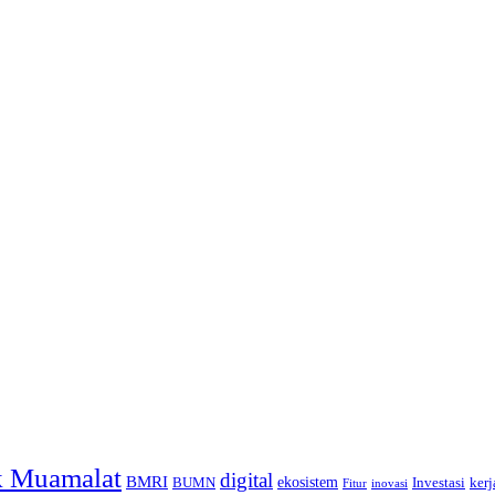
 Muamalat
digital
BMRI
ekosistem
BUMN
Investasi
kerj
inovasi
Fitur