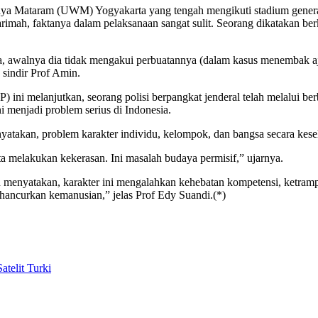
idya Mataram (UWM) Yogyakarta yang tengah mengikuti stadium gener
mah, faktanya dalam pelaksanaan sangat sulit. Seorang dikatakan berka
ia, awalnya dia tidak mengakui perbuatannya (dalam kasus menembak aju
 sindir Prof Amin.
ni melanjutkan, seorang polisi berpangkat jenderal telah melalui berb
ni menjadi problem serius di Indonesia.
atakan, problem karakter individu, kelompok, dan bangsa secara kesel
ita melakukan kekerasan. Ini masalah budaya permisif,” ujarnya.
nyatakan, karakter ini mengalahkan kehebatan kompetensi, ketrampila
hancurkan kemanusian,” jelas Prof Edy Suandi.(*)
telit Turki