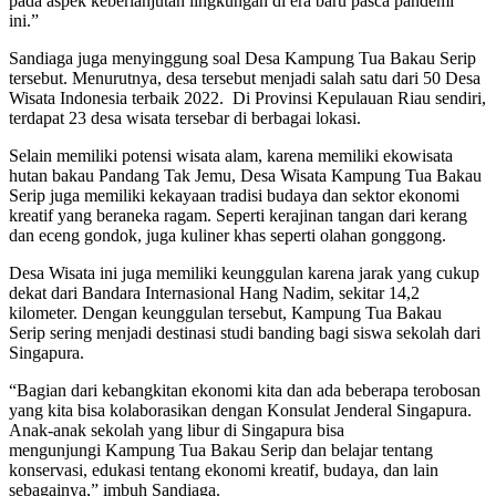
pada aspek keberlanjutan lingkungan di era baru pasca pandemi
ini.”
Sandiaga juga menyinggung soal Desa Kampung Tua Bakau Serip
tersebut. Menurutnya, desa tersebut menjadi salah satu dari 50 Desa
Wisata Indonesia terbaik 2022. Di Provinsi Kepulauan Riau sendiri,
terdapat 23 desa wisata tersebar di berbagai lokasi.
Selain memiliki potensi wisata alam, karena memiliki ekowisata
hutan bakau Pandang Tak Jemu, Desa Wisata Kampung Tua Bakau
Serip juga memiliki kekayaan tradisi budaya dan sektor ekonomi
kreatif yang beraneka ragam. Seperti kerajinan tangan dari kerang
dan eceng gondok, juga kuliner khas seperti olahan gonggong.
Desa Wisata ini juga memiliki keunggulan karena jarak yang cukup
dekat dari Bandara Internasional Hang Nadim, sekitar 14,2
kilometer. Dengan keunggulan tersebut, Kampung Tua Bakau
Serip sering menjadi destinasi studi banding bagi siswa sekolah dari
Singapura.
“Bagian dari kebangkitan ekonomi kita dan ada beberapa terobosan
yang kita bisa kolaborasikan dengan Konsulat Jenderal Singapura.
Anak-anak sekolah yang libur di Singapura bisa
mengunjungi Kampung Tua Bakau Serip dan belajar tentang
konservasi, edukasi tentang ekonomi kreatif, budaya, dan lain
sebagainya,” imbuh Sandiaga.