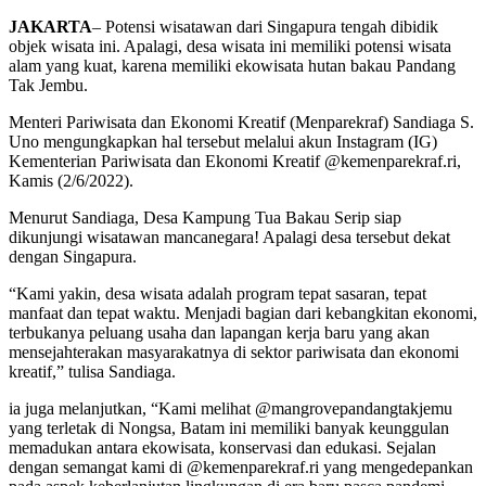
JAKARTA
– Potensi wisatawan dari Singapura tengah dibidik
objek wisata ini. Apalagi, desa wisata ini memiliki potensi wisata
alam yang kuat, karena memiliki ekowisata hutan bakau Pandang
Tak Jembu.
Menteri Pariwisata dan Ekonomi Kreatif (Menparekraf) Sandiaga S.
Uno mengungkapkan hal tersebut melalui akun Instagram (IG)
Kementerian Pariwisata dan Ekonomi Kreatif @kemenparekraf.ri,
Kamis (2/6/2022).
Menurut Sandiaga, Desa Kampung Tua Bakau Serip siap
dikunjungi wisatawan mancanegara! Apalagi desa tersebut dekat
dengan Singapura.
“Kami yakin, desa wisata adalah program tepat sasaran, tepat
manfaat dan tepat waktu. Menjadi bagian dari kebangkitan ekonomi,
terbukanya peluang usaha dan lapangan kerja baru yang akan
mensejahterakan masyarakatnya di sektor pariwisata dan ekonomi
kreatif,” tulisa Sandiaga.
ia juga melanjutkan, “Kami melihat @mangrovepandangtakjemu
yang terletak di Nongsa, Batam ini memiliki banyak keunggulan
memadukan antara ekowisata, konservasi dan edukasi. Sejalan
dengan semangat kami di @kemenparekraf.ri yang mengedepankan