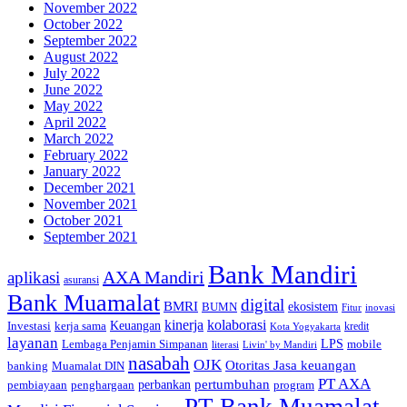
November 2022
October 2022
September 2022
August 2022
July 2022
June 2022
May 2022
April 2022
March 2022
February 2022
January 2022
December 2021
November 2021
October 2021
September 2021
Bank Mandiri
AXA Mandiri
aplikasi
asuransi
Bank Muamalat
digital
BMRI
ekosistem
BUMN
inovasi
Fitur
kinerja
kolaborasi
Investasi
kerja sama
Keuangan
kredit
Kota Yogyakarta
layanan
Lembaga Penjamin Simpanan
LPS
mobile
literasi
Livin' by Mandiri
nasabah
OJK
Otoritas Jasa keuangan
banking
Muamalat DIN
PT AXA
pertumbuhan
perbankan
pembiayaan
penghargaan
program