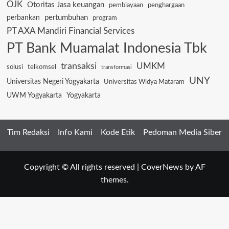
OJK
Otoritas Jasa keuangan
pembiayaan
penghargaan
pertumbuhan
perbankan
program
PT AXA Mandiri Financial Services
PT Bank Muamalat Indonesia Tbk
transaksi
UMKM
solusi
telkomsel
transformasi
UNY
Universitas Negeri Yogyakarta
Universitas Widya Mataram
UWM Yogyakarta
Yogyakarta
Tim Redaksi
Info Kami
Kode Etik
Pedoman Media Siber
Copyright © All rights reserved
|
CoverNews
by AF
themes.