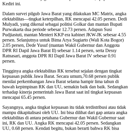
Kediri ini.
Dalam survei pilgub Jawa Barat yang dilakukan MC Matrix, angka
elektabilitas—tingkat keterpilhan, RK mencapai 42.05 persen. Dedi
Mulyadi, yang dikenal sebagai politisi Golkar dan mantan Bupati
Purwakarta dua periode sebesar 12.73 persen. Adapun Susi
Pudjiastuti, mantan Menteri KKP era kabinet JKW-JK sebesar 4.55
persen. Selanjutnya untuk Bima Arya Sugiarto (Wali Kota Bogor)
2.05 persen, Dede Yusuf (mantan Wakil Gubernur dan Anggota
DPR RI Dapil Jawa Barat II) sebesar 1.14 persen, serta Dessy
Ratnasari, anggota DPR RI Dapil Jawa Barat IV sebesar 0.91
persen.
Tingginya angka elektabilitas RK tersebut sejalan dengan tingkat
kepuasan publik Jawa Barat. Secara umum,70.68 persen publik
menilai perkembangan Jawa Barat selama hampir lima tahun di
bawah kepimpinan RK dan UU, semakin baik dan baik. Sedangkan
terhadap kinerja pemerintah Jawa Barat saat inI tingkat kepuasan
mencapai 65.45 persen.
Sayangnya, angka tingkat kepuasan itu tidak terdistribusi atau tidak
mampu dikapitalisasi oleh UU. Ini bisa dilihat dari gap antara angka
elektabilitas di antara petahana Gubernur dan Wakil Gubernur saat
ini, RK dan UU. Angka RK mencapai 42.05 persen. Sedangkan
UU, 0.68 persen. Kendati begitu, bukan berarti bahwa RK bisa