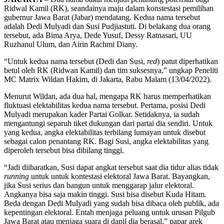
Ridwal Kamil (RK), seandainya maju dalam konstestasi pemilihan
gubernur Jawa Barat (Jabar) mendatang. Kedua nama tersebut
adalah Dedi Mulyadi dan Susi Pudjiastuti. Di belakang dua orang
tersebut, ada Bima Arya, Dede Yusuf, Dessy Ratnasari, UU
Ruzhanul Ulum, dan Airin Rachmi Diany.
“Untuk kedua nama tersebut (Dedi dan Susi,
red
) patut diperhatikan
betul oleh RK (Ridwan Kamil) dan tim suksesnya,” ungkap Peneliti
MC Matrix Wildan Hakim, di Jakarta, Rabu Malam (13/04/2022).
Menurut Wildan, ada dua hal, mengapa RK harus memperhatikan
fluktuasi elektabilitas kedua nama tersebut. Pertama, posisi Dedi
Mulyadi merupakan kader Partai Golkar. Setidaknya, ia sudah
mengantungi separuh tiket dukungan dari partai dia sendiri. Untuk
yang kedua, angka elektabilitas terbilang lumayan untuk disebut
sebagai calon penantang RK. Bagi Susi, angka elektabilitas yang
diperoleh tersebut bisa dibilang tinggi.
“Jadi diibaratkan, Susi dapat angkat tersebut saat dia tidur alias tidak
running
untuk untuk kontestasi elektoral Jawa Barat. Bayangkan,
jika Susi serius dan bangun untuk menggarap jalur elektoral.
Angkanya bisa saja makin tinggi. Susi bisa disebut Kuda Hitam.
Beda dengan Dedi Mulyadi yang sudah bisa dibaca oleh publik, ada
kepentingan elektoral. Entah menjaga peluang untuk urusan Pilgub
Jawa Barat atau menjaga suara di dapil dia berasal,” papar arek