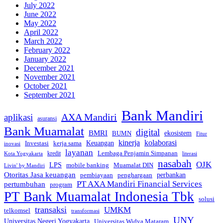
July 2022
June 2022
May 2022
April 2022
March 2022
February 2022
January 2022
December 2021
November 2021
October 2021
September 2021
Bank Mandiri
AXA Mandiri
aplikasi
asuransi
Bank Muamalat
digital
BMRI
ekosistem
BUMN
Fitur
kinerja
kolaborasi
Investasi
kerja sama
Keuangan
inovasi
layanan
Lembaga Penjamin Simpanan
kredit
Kota Yogyakarta
literasi
nasabah
OJK
LPS
mobile banking
Muamalat DIN
Livin' by Mandiri
Otoritas Jasa keuangan
perbankan
pembiayaan
penghargaan
PT AXA Mandiri Financial Services
pertumbuhan
program
PT Bank Muamalat Indonesia Tbk
solusi
transaksi
UMKM
telkomsel
transformasi
UNY
Universitas Negeri Yogyakarta
Universitas Widya Mataram