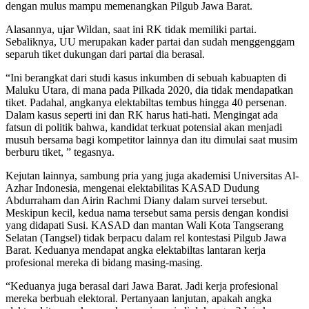
dengan mulus mampu memenangkan Pilgub Jawa Barat.
Alasannya, ujar Wildan, saat ini RK tidak memiliki partai.
Sebaliknya, UU merupakan kader partai dan sudah menggenggam
separuh tiket dukungan dari partai dia berasal.
“Ini berangkat dari studi kasus inkumben di sebuah kabuapten di
Maluku Utara, di mana pada Pilkada 2020, dia tidak mendapatkan
tiket. Padahal, angkanya elektabiltas tembus hingga 40 persenan.
Dalam kasus seperti ini dan RK harus hati-hati. Mengingat ada
fatsun di politik bahwa, kandidat terkuat potensial akan menjadi
musuh bersama bagi kompetitor lainnya dan itu dimulai saat musim
berburu tiket, ” tegasnya.
Kejutan lainnya, sambung pria yang juga akademisi Universitas Al-
Azhar Indonesia, mengenai elektabilitas KASAD Dudung
Abdurraham dan Airin Rachmi Diany dalam survei tersebut.
Meskipun kecil, kedua nama tersebut sama persis dengan kondisi
yang didapati Susi. KASAD dan mantan Wali Kota Tangserang
Selatan (Tangsel) tidak berpacu dalam rel kontestasi Pilgub Jawa
Barat. Keduanya mendapat angka elektabiltas lantaran kerja
profesional mereka di bidang masing-masing.
“Keduanya juga berasal dari Jawa Barat. Jadi kerja profesional
mereka berbuah elektoral. Pertanyaan lanjutan, apakah angka