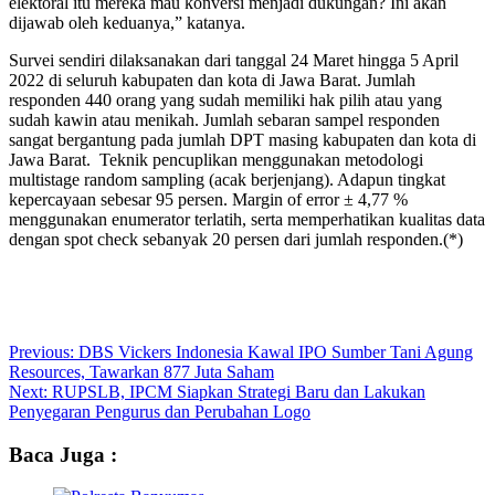
elektoral itu mereka mau konversi menjadi dukungan? Ini akan
dijawab oleh keduanya,” katanya.
Survei sendiri dilaksanakan dari tanggal 24 Maret hingga 5 April
2022 di seluruh kabupaten dan kota di Jawa Barat. Jumlah
responden 440 orang yang sudah memiliki hak pilih atau yang
sudah kawin atau menikah. Jumlah sebaran sampel responden
sangat bergantung pada jumlah DPT masing kabupaten dan kota di
Jawa Barat. Teknik pencuplikan menggunakan metodologi
multistage random sampling (acak berjenjang). Adapun tingkat
kepercayaan sebesar 95 persen. Margin of error ± 4,77 %
menggunakan enumerator terlatih, serta memperhatikan kualitas data
dengan spot check sebanyak 20 persen dari jumlah responden.(*)
Previous:
DBS Vickers Indonesia Kawal IPO Sumber Tani Agung
Resources, Tawarkan 877 Juta Saham
Next:
RUPSLB, IPCM Siapkan Strategi Baru dan Lakukan
Penyegaran Pengurus dan Perubahan Logo
Baca Juga :