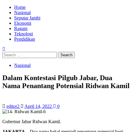
Home
Nasional
Seputar Jambi
Ekonomi
Ragam
Teknologi
Pendidikan
Nasional
Dalam Kontestasi Pilgub Jabar, Dua
Nama Penantang Potensial Ridwan Kamil
editor2
April 14, 2022
0
Gubernur Jabar Ridwan Kamil.
JAKARTA
– Dua nama bakal menjadi penantang potensial bagi