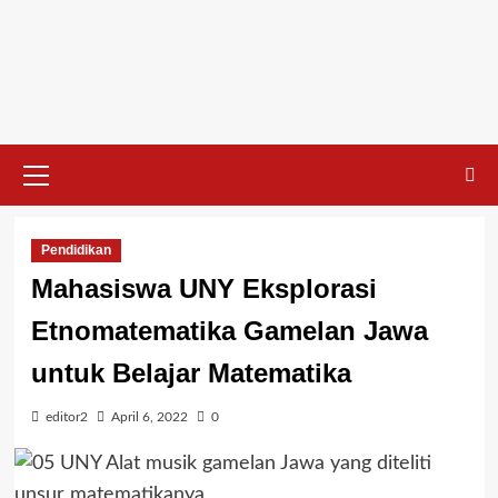
Skip
to
content
Primary
Menu
Pendidikan
Mahasiswa UNY Eksplorasi
Etnomatematika Gamelan Jawa
untuk Belajar Matematika
editor2
April 6, 2022
0