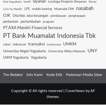
layanan
Lembaga Penjamin Simpanan
kredit
Kota Yogyakarta
literasi
nasabah
LPS
mobile banking
Muamalat DIN
Livin' by Mandiri
OJK
Otoritas Jasa keuangan
pembiayaan
penghargaan
pertumbuhan
perbankan
program
PT AXA Mandiri Financial Services
PT Bank Muamalat Indonesia Tbk
transaksi
UMKM
solusi
telkomsel
transformasi
UNY
Universitas Negeri Yogyakarta
Universitas Widya Mataram
UWM Yogyakarta
Yogyakarta
Tim Redaksi
Info Kami
Kode Etik
Pedoman Media Siber
Copyright © All rights reserved
|
CoverNews
by AF
themes.