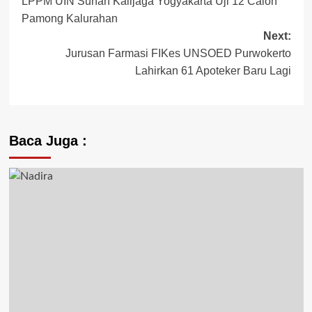
LPPM UIN Sunan Kalijaga Yogyakarta Uji 12 Calon
navigation
Pamong Kalurahan
Next:
Jurusan Farmasi FIKes UNSOED Purwokerto
Lahirkan 61 Apoteker Baru Lagi
Baca Juga :