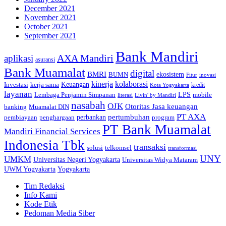
December 2021
November 2021
October 2021
September 2021
Bank Mandiri
AXA Mandiri
aplikasi
asuransi
Bank Muamalat
digital
BMRI
ekosistem
BUMN
inovasi
Fitur
kinerja
kolaborasi
Investasi
kerja sama
Keuangan
kredit
Kota Yogyakarta
layanan
Lembaga Penjamin Simpanan
LPS
mobile
literasi
Livin' by Mandiri
nasabah
OJK
Otoritas Jasa keuangan
banking
Muamalat DIN
PT AXA
pertumbuhan
perbankan
pembiayaan
penghargaan
program
PT Bank Muamalat
Mandiri Financial Services
Indonesia Tbk
transaksi
telkomsel
solusi
transformasi
UNY
UMKM
Universitas Negeri Yogyakarta
Universitas Widya Mataram
Yogyakarta
UWM Yogyakarta
Tim Redaksi
Info Kami
Kode Etik
Pedoman Media Siber