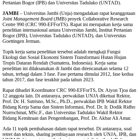
Pertanian Bogor (IPB) dan Universitas Tadulako (UNTAD).
JAMBI
– Universitas Jambi (Unja) mengadakan rapat keanggotaan
Joint Management Board
(JMB) proyek Collaborative Research
Centre 990 (CRC 990-EFForTS). Rapat ini merupakan kerja sama
penelitian internasional antara Universitas Jambi, Institut Pertanian
Bogor (IPB), Universitas Tadulako (UNTAD), dan Universitas
Goettingen Jerman.
Topik kerja sama penelitian tersebut adalah mengkaji Fungsi
Ekologi dan Sosial Ekonomi Sistem Transformasi Hutan Hujan
Tropis Dataran Rendah (Sumatera, Indonesia). Kerja sama
penelitian ini dilaksanakan di Jambi dan direncanakan selama 12
tahun, terbagi dalam 3 fase. Fase pertama dimulai 2012, fase kedua
tahun 2017, dan fase terakhir pada tahun 2023.
Rapat dihadiri Koordinator CRC 990-EFForTS, Dr. Aiyon Tjoa dan
12 anggota lain. Di antaranya, perwakilan UNJA diketuai Rektor,
Prof. Dr. H. Sutrisno, M.Sc., Ph.D., perwakilan IPB Wakil Rektor
Bidang Kerja Sama dan Sistem Informasi, Prof. Dr. Ir. Dodik Ridho
Nurrochmat, MSc.F., dan Universitas Tadulako Wakil Rektor
Bidang Kemitraan dan Pengembangan, Prof. Dr. Akbar Ali Amar.
Ada 11 topik pembahasan dalam rapat tersebut. Di antaranya, soal
retret dan teknis, sharing pembiayaan research oleh UNJA, IPB, dan