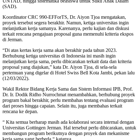
UNTAD, hingga sistematika beasiswa untuk Suku Anak Dalam
(SAD).
Koordinator CRC 990-EFForTS, Dr. Aiyon Tjoa mengatakan,
proyek tersebut segera berakhir. Namun, ketiga universitas ingin
melanjutkan kerja samanya. Karenanya, perlu kajian dan diskusi
terkait rencana pengajuan proposal guna memenuhi kriteria ekspos
di Jerman.
“Di atas kertas kerja sama akan berakhir pada tahun 2023.
Berhubung ketiga universitas di Indonesia ini masih ingin
melanjutkan kerja sama, perlu dibicarakan terkait data dan kriteria
proposal yang diajukan,” kata Dr. Aiyon Tjoa, di sela-sela
pertemuan yang digelar di Hotel Swiss Bell Kota Jambi, pekan lalu
(12/03/2022).
Wakil Rektor Bidang Kerja Sama dan Sistem Informasi IPB, Prof.
Dr. Ir. Dodik Ridho Nurrochmat menambahkan, berhubung proyek
program bakal berakhir, perlu membahas tentang evaluasi program
dari proses hingga capaian. Selain itu, juga membahas terkait
rencana ke depan.
“ Kita semua berharap masih ada kolaborasi secara internal dengan
Universitas Gottingen Jerman. Hal tersebut perlu dibicarakan, untuk
membangun program berikutnya dengan proyek dan mekanisme
kerja sama yang berbeda,“ katanya.